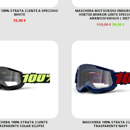
100% STRATA 2 LENTE A SPECCHIO
MASCHERA MOTOCROSS ENDURO
WHITE
VORTEX MIRROR LENTE SPECC
ARANCIO/GRIGIO ( 2027 
35,00
€
IL
IL
119,00
€
99,00
€
PREZZO
PR
ORIGINAL
AT
ERA:
È:
119,00 €.
99,
HERA 100% STRATA 2 LENTE
MASCHERA 100% STRATA 2 
ASPARENTE SOLAR ECLIPSE
TRASPARENTE NAVY