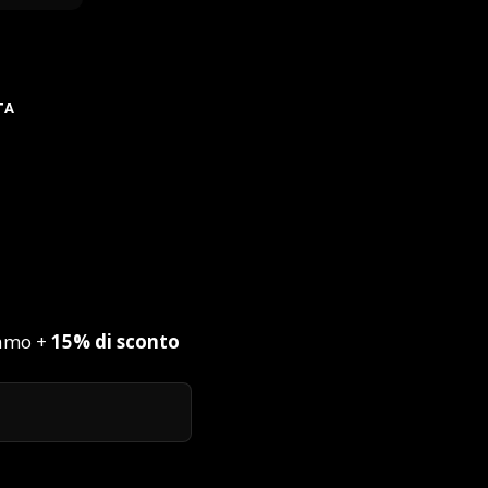
TA
iamo +
15% di sconto