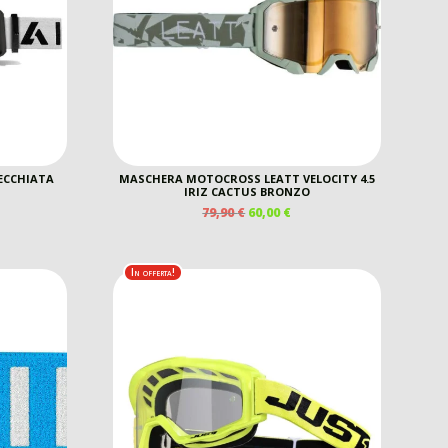
ECCHIATA
MASCHERA MOTOCROSS LEATT VELOCITY 4.5
IRIZ CACTUS BRONZO
IL
IL
79,90
€
60,00
€
PREZZO
PREZZO
ORIGINALE
ATTUALE
ERA:
È:
In offerta!
79,90 €.
60,00 €.