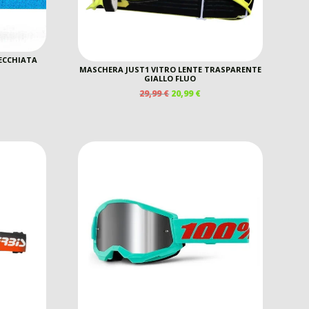
ECCHIATA
MASCHERA JUST1 VITRO LENTE TRASPARENTE
GIALLO FLUO
IL
IL
29,99
€
20,99
€
PREZZO
PREZZO
ORIGINALE
ATTUALE
ERA:
È:
29,99 €.
20,99 €.