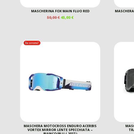
MASCHERINA FOX MAIN FLUO RED
MASCHERA 
IL
IL
50,00
€
45,00
€
PREZZO
PREZZO
ORIGINALE
ATTUALE
ERA:
È:
50,00 €.
45,00 €.
In offerta!
MASCHERA MOTOCROSS ENDURO ACERBIS
MASC
VORTEX MIRROR LENTE SPECCHIATA –
TR
BIANCO/BLU ( 2027 )