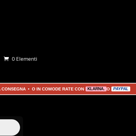
0 Elementi
i
NSEGNA • O IN COMODE RATE CON
O
KLARNA.
PAYPAL