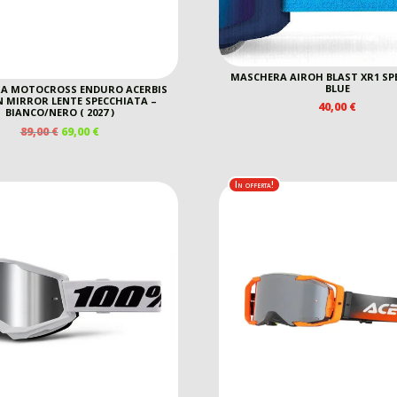
MASCHERA AIROH BLAST XR1 SP
BLUE
A MOTOCROSS ENDURO ACERBIS
 MIRROR LENTE SPECCHIATA –
40,00
€
BIANCO/NERO ( 2027 )
IL
IL
89,00
€
69,00
€
PREZZO
PREZZO
ORIGINALE
ATTUALE
ERA:
È:
In offerta!
89,00 €.
69,00 €.