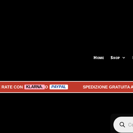
Home
Shop
E CON
O
SPEDIZIONE GRATUITA A PA
KLARNA.
PAYPAL
Products
search