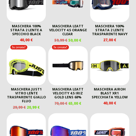
MASCHERA 100%
MASCHERA LEATT
MASCHERA 100%
STRATA 2 LENTE A
VELOCITY 4.5 ORANGE
STRATA 2 LENTE
SPECCHIO BLACK
CLEAR
TRASPARENTE NAVY
IL
IL
40,00
€
27,00
€
59,99
€
50,00
€
PREZZO
PREZZO
In offerta!
In offerta!
ORIGINALE
ATTUALE
ERA:
È:
59,99 €.
50,00 €.
MASCHERA JUST1
MASCHERA LEATT
MASCHERA AIROH
VITRO LENTE
VELOCITY 4.5 IRIZ
BLAST XR1
TRASPARENTE GIALLO
GOLD LENS 68%
SPECCHIATA YELLOW
FLUO
IL
IL
40,00
€
70,00
€
65,00
€
IL
IL
29,99
€
20,99
€
PREZZO
PREZZO
PREZZO
PREZZO
ORIGINALE
ATTUALE
ORIGINALE
ATTUALE
ERA:
È:
ERA:
È:
70,00 €.
65,00 €.
29,99 €.
20,99 €.