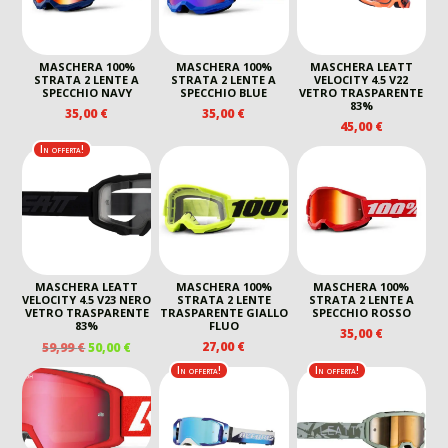
MASCHERA 100%
MASCHERA 100%
MASCHERA LEATT
STRATA 2 LENTE A
STRATA 2 LENTE A
VELOCITY 4.5 V22
SPECCHIO NAVY
SPECCHIO BLUE
VETRO TRASPARENTE
83%
35,00
€
35,00
€
45,00
€
In offerta!
MASCHERA LEATT
MASCHERA 100%
MASCHERA 100%
VELOCITY 4.5 V23 NERO
STRATA 2 LENTE
STRATA 2 LENTE A
VETRO TRASPARENTE
TRASPARENTE GIALLO
SPECCHIO ROSSO
83%
FLUO
35,00
€
IL
IL
27,00
€
59,99
€
50,00
€
PREZZO
PREZZO
In offerta!
In offerta!
ORIGINALE
ATTUALE
ERA:
È:
59,99 €.
50,00 €.