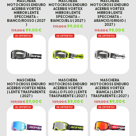
MASCHERA
MASCHERA
MASCHERA
MOTOCROSS ENDURO
MOTOCROSS ENDURO
MOTOCROSS ENDURO
ACERBIS VORTEX
ACERBIS VORTEX
ACERBIS VORTEX
MIRROR LENTE
MIRROR LENTE
MIRROR LENTE
SPECCHIATA –
SPECCHIATA –
SPECCHIATA –
BIANCO/ROSSO ( 2027
BIANCO/BLU ( 2027 )
ARANCIO/GRIGIO (
)
2027 )
Il
99,00
€
Il
119,00
€
prezzo
prezzo
Il
99,00
€
Il
Il
99,00
€
Il
119,00
€
119,00
€
originale
attuale
prezzo
prezzo
prezzo
prezz
era:
è:
IN OFFERTA!
originale
attuale
IN OFFERTA!
IN OFFERTA!
originale
attual
119,00 €.
99,00 €.
era:
è:
era:
è:
119,00 €.
99,00 €.
119,00 €.
99,00 
MASCHERA
MASCHERA
MASCHERA
MOTOCROSS ENDURO
MOTOCROSS ENDURO
MOTOCROSS ENDURO
ACERBIS VORTEX NERA
ACERBIS VORTEX
ACERBIS VORTEX
| LENTE TRASPARENTE
GIALLO FLUO | LENTE
BIANCA | LENTE
( 2027 )
TRASPARENTE ( 2027 )
TRASPARENTE ( 2027 )
Il
89,00
€
Il
Il
89,00
€
Il
Il
89,00
€
Il
109,00
€
109,00
€
109,00
€
prezzo
prezzo
prezzo
prezzo
prezzo
prezz
IN OFFERTA!
originale
attuale
IN OFFERTA!
originale
attuale
IN OFFERTA!
originale
attua
era:
è:
era:
è:
era:
è:
109,00 €.
89,00 €.
109,00 €.
89,00 €.
109,00 €.
89,00 