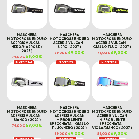
MASCHERA
MASCHERA
MASCHERA
MOTOCROSS ENDURO
MOTOCROSS ENDURO
MOTOCROSS ENDURO
ACERBIS VULCAN –
ACERBIS VULCAN –
ACERBIS VULCAN –
NERO/MARRONE (
NERO ( 2027 )
GIALLO FLUO ( 2027 )
2027 )
Il
69,00
€
Il
Il
69,00
€
Il
79,00
€
79,00
€
prezzo
prezzo
prezzo
prezz
Il
69,00
€
Il
79,00
€
originale
attuale
originale
attual
prezzo
prezzo
era:
è:
era:
è:
IN OFFERTA!
originale
attuale
IN OFFERTA!
IN OFFERTA!
79,00 €.
69,00 €.
79,00 €.
69,00 
era:
è:
79,00 €.
69,00 €.
MASCHERA
MASCHERA
MASCHERA
MOTOCROSS ENDURO
MOTOCROSS ENDURO
MOTOCROSS ENDURO
ACERBIS VULCAN –
ACERBIS VULCAN
ACERBIS VULCAN
BIANCO ( 2027 )
MIRROR LENTE
MIRROR LENTE
SPECCHIATA – GIALLO
SPECCHIATA –
Il
69,00
€
Il
79,00
€
FLUO/NERO ( 2027 )
VIOLA/BIANCO ( 2027 )
prezzo
prezzo
originale
attuale
Il
69,00
€
Il
Il
69,00
€
Il
89,00
€
89,00
€
era:
è:
prezzo
prezzo
prezzo
prezz
79,00 €.
69,00 €.