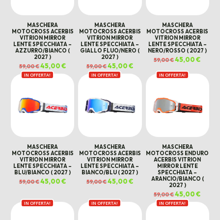
MASCHERA
MASCHERA
MASCHERA
MOTOCROSS ACERBIS
MOTOCROSS ACERBIS
MOTOCROSS ACERBIS
VITRION MIRROR
VITRION MIRROR
VITRION MIRROR
LENTE SPECCHIATA –
LENTE SPECCHIATA –
LENTE SPECCHIATA –
AZZURRO/BIANCO (
GIALLO FLUO/NERO (
NERO/ROSSO ( 2027 )
2027 )
2027 )
Il
45,00
€
Il
59,00
€
prezzo
prezz
Il
45,00
€
Il
Il
45,00
€
Il
59,00
€
59,00
€
originale
attual
prezzo
prezzo
prezzo
prezzo
era:
è:
IN OFFERTA!
originale
attuale
IN OFFERTA!
originale
attuale
IN OFFERTA!
59,00 €.
45,00 
era:
è:
era:
è:
59,00 €.
45,00 €.
59,00 €.
45,00 €.
MASCHERA
MASCHERA
MASCHERA
MOTOCROSS ACERBIS
MOTOCROSS ACERBIS
MOTOCROSS ENDURO
VITRION MIRROR
VITRION MIRROR
ACERBIS VITRION
LENTE SPECCHIATA –
LENTE SPECCHIATA –
MIRROR LENTE
BLU/BIANCO ( 2027 )
BIANCO/BLU ( 2027 )
SPECCHIATA –
ARANCIO/BIANCO (
Il
45,00
€
Il
Il
45,00
€
Il
59,00
€
59,00
€
2027 )
prezzo
prezzo
prezzo
prezzo
originale
attuale
originale
attuale
Il
45,00
€
Il
59,00
€
era:
è:
era:
è:
prezzo
prezz
59,00 €.
45,00 €.
59,00 €.
45,00 €.
IN OFFERTA!
IN OFFERTA!
IN OFFERTA!
originale
attual
era:
è:
59,00 €.
45,00 