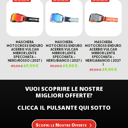
IN OFFERTA!
IN OFFERTA!
originale
attuale
IN OFFERTA!
originale
attual
era:
è:
era:
è:
89,00 €.
69,00 €.
89,00 €.
69,00 
MASCHERA
MASCHERA
MASCHERA
MOTOCROSS ENDURO
MOTOCROSS ENDURO
MOTOCROSS ENDURO
ACERBIS VULCAN
ACERBIS VULCAN
ACERBIS VULCAN
MIRROR LENTE
MIRROR LENTE
MIRROR LENTE
SPECCHIATA –
SPECCHIATA –
SPECCHIATA –
NERO/ROSSO ( 2027 )
NERO/BIANCO ( 2027 )
NERO/ARANCIO ( 2027
)
Il
69,00
€
Il
Il
69,00
€
Il
89,00
€
89,00
€
prezzo
prezzo
prezzo
prezzo
Il
69,00
€
Il
89,00
€
originale
attuale
originale
attuale
prezzo
prezz
era:
è:
era:
è:
originale
attual
89,00 €.
69,00 €.
89,00 €.
69,00 €.
era:
è:
89,00 €.
69,00 
VUOI SCOPRIRE LE NOSTRE
MIGLIORI OFFERTE?
CLICCA IL PULSANTE QUI SOTTO
Scopri le Nostre Offerte