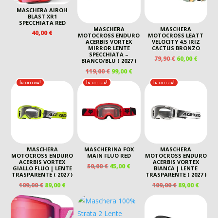
MASCHERA AIROH
BLAST XR1
SPECCHIATA RED
MASCHERA
MASCHERA
40,00
€
MOTOCROSS ENDURO
MOTOCROSS LEATT
ACERBIS VORTEX
VELOCITY 4.5 IRIZ
MIRROR LENTE
CACTUS BRONZO
SPECCHIATA –
IL
IL
79,90
€
60,00
€
BIANCO/BLU ( 2027 )
PREZZO
PREZZ
IL
IL
119,00
€
99,00
€
ORIGINALE
ATTUA
PREZZO
PREZZO
In offerta!
In offerta!
In offerta!
ERA:
È:
ORIGINALE
ATTUALE
79,90 €.
60,00 €
ERA:
È:
119,00 €.
99,00 €.
MASCHERA
MASCHERINA FOX
MASCHERA
MOTOCROSS ENDURO
MAIN FLUO RED
MOTOCROSS ENDURO
ACERBIS VORTEX
ACERBIS VORTEX
IL
IL
50,00
€
45,00
€
GIALLO FLUO | LENTE
BIANCA | LENTE
PREZZO
PREZZO
TRASPARENTE ( 2027 )
TRASPARENTE ( 2027 )
ORIGINALE
ATTUALE
IL
IL
IL
IL
109,00
€
89,00
€
109,00
€
89,00
€
ERA:
È:
PREZZO
PREZZO
PREZZO
PREZ
50,00 €.
45,00 €.
ORIGINALE
ATTUALE
ORIGINALE
ATTU
ERA:
È:
ERA:
È: