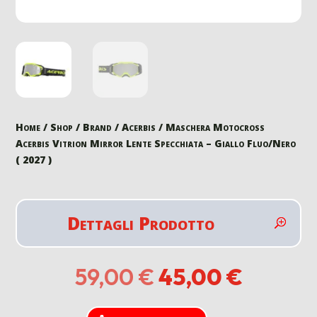
Home
/
Shop
/
Brand
/
Acerbis
/ Maschera Motocross
Acerbis Vitrion Mirror Lente Specchiata – Giallo Fluo/Nero
( 2027 )
Dettagli Prodotto
Il
Il
59,00
€
45,00
€
prezzo
prezzo
originale
attuale