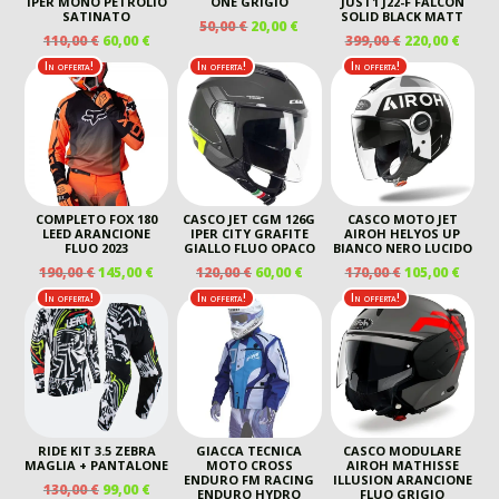
IPER MONO PETROLIO
ONE GRIGIO
JUST1 J22-F FALCON
SATINATO
SOLID BLACK MATT
IL
IL
50,00
€
20,00
€
IL
IL
IL
IL
110,00
€
60,00
€
399,00
€
220,00
€
PREZZO
PREZZO
PREZZO
PREZZO
PREZZO
PREZ
ORIGINALE
ATTUALE
In offerta!
In offerta!
In offerta!
ORIGINALE
ATTUALE
ORIGINALE
ATTU
ERA:
È:
ERA:
È:
ERA:
È:
50,00 €.
20,00 €.
110,00 €.
60,00 €.
399,00 €.
220,00
COMPLETO FOX 180
CASCO JET CGM 126G
CASCO MOTO JET
LEED ARANCIONE
IPER CITY GRAFITE
AIROH HELYOS UP
FLUO 2023
GIALLO FLUO OPACO
BIANCO NERO LUCIDO
IL
IL
IL
IL
IL
IL
190,00
€
145,00
€
120,00
€
60,00
€
170,00
€
105,00
€
PREZZO
PREZZO
PREZZO
PREZZO
PREZZO
PREZ
In offerta!
In offerta!
In offerta!
ORIGINALE
ATTUALE
ORIGINALE
ATTUALE
ORIGINALE
ATTU
ERA:
È:
ERA:
È:
ERA:
È:
190,00 €.
145,00 €.
120,00 €.
60,00 €.
170,00 €.
105,00
RIDE KIT 3.5 ZEBRA
GIACCA TECNICA
CASCO MODULARE
MAGLIA + PANTALONE
MOTO CROSS
AIROH MATHISSE
ENDURO FM RACING
ILLUSION ARANCIONE
IL
IL
130,00
€
99,00
€
ENDURO HYDRO
FLUO GRIGIO