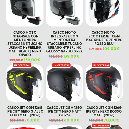
CASCO MOTO
CASCO MOTO
CASCO MOTO |
INTEGRALE CON
INTEGRALE CON
SCOOTER JET CGM
MENTONIERA
MENTONIERA
136G RNA SPORT NERO
STACCABILE TUCANO
STACCABILE TUCANO
ROSSO BLU
URBANO HYPERLINK
URBANO HYPERLINK
Il
109,00
€
Il
139,00
€
MATT BLACK | NERO
GLOSSY NARDO GREY
prezzo
prez
originale
attua
OPACO
Il
139,00
€
Il
199,00
€
era:
è:
prezzo
prezzo
Il
139,00
€
Il
139,00 €.
109,0
199,00
€
originale
attuale
prezzo
prezzo
era:
è:
IN OFFERTA!
originale
attuale
IN OFFERTA!
IN OFFERTA!
199,00 €.
139,00 €.
era:
è:
199,00 €.
139,00 €.
CASCO JET CGM 126G
CASCO JET CGM 126G
CASCO JET CGM 126G
IPE CITY NERO GIALLO
IPE CITY NERO MATT
IPE CITY NERO ROSSO
FLUO MATT (2026)
(2026)
MATT (2026)
Il
70,00
€
Il
Il
60,00
€
Il
Il
70,00
€
Il
120,00
€
120,00
€
120,00
€
prezzo
prezzo
prezzo
prezzo
prezzo
prezz
originale
attuale
originale
attuale
IN OFFERTA!
originale
attua
era:
è:
era:
è:
era:
è: