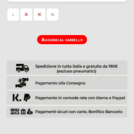
L
M
S
XL
Aggiungi al carrello