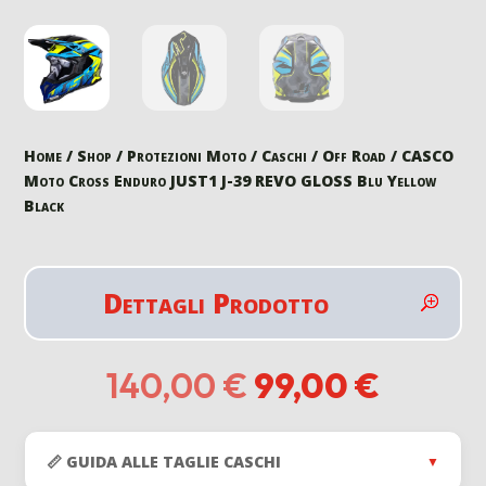
Home
/
Shop
/
Protezioni Moto
/
Caschi
/
Off Road
/ CASCO
Moto Cross Enduro JUST1 J-39 REVO GLOSS Blu Yellow
Black
Dettagli Prodotto
Il
Il
140,00
€
99,00
€
prezzo
prezzo
originale
attual
era:
è:
📏 GUIDA ALLE TAGLIE CASCHI
▼
140,00 €.
99,00 