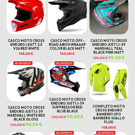
120,00 €.
70,00 €.
120,00 €.
60,00 €.
120,00 €.
70,00
CASCO MOTO CROSS
CASCO MOTO OFF-
CASCO MOTO CROSS
ENDURO LEATT 2.5
ROAD AIROH WRAAAP
ENDURO JUST1 J-39
V26 RED WHITE
COLOR BLACK MATT
MARSHALL TEAL
BLACK PINK MATT
145,00
€
140,00
€
Il
90,00
€
Il
120,00
€
prezzo
prezz
IN OFFERTA!
IN OFFERTA!
originale
attua
era:
è:
120,00 €.
90,00
CASCO MOTO CROSS
ENDURO JUST1 J-39
COMPLETO MOTO
SUPPRESSOR RED
CASCO MOTO CROSS
CROSS ENDURO
BLUE BLACK
ENDURO JUST1 J-39
BAMBINO UFO
MARSHALL WHITE RED
Il
90,00
€
Il
120,00
€
BAMBERG GIALLO
prezzo
prezzo
BLACK GLOSS
FLUO
originale
attuale
Il
90,00
€
Il
120,00
€
era:
è:
prezzo
prezzo
105,00
€
120,00 €.
90,00 €.
originale
attuale
IN OFFERTA!
IN OFFERTA!
era:
è: