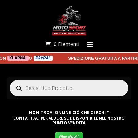
0 Elementi
O
SPEDIZIONE GRATUITA A PARTIRE D
KLARNA.
PAYPAL
Products
search
NON TROVI ONLINE CIÒ CHE CERCHI ?
CONTATTACI PER VEDERE SE È DISPONIBILE NEL NOSTRO
PUNTO VENDITA
WhatsApp