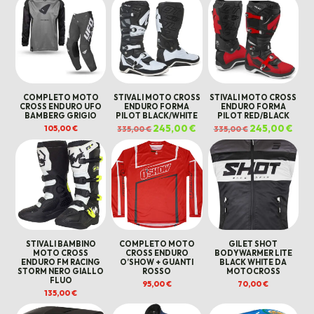
120,00 €.
90,00 €.
COMPLETO MOTO
STIVALI MOTO CROSS
STIVALI MOTO CROSS
CROSS ENDURO UFO
ENDURO FORMA
ENDURO FORMA
BAMBERG GRIGIO
PILOT BLACK/WHITE
PILOT RED/BLACK
Il
245,00
€
Il
Il
245,00
€
Il
105,00
€
335,00
€
335,00
€
prezzo
prezzo
prezzo
prez
originale
attuale
originale
attua
era:
è:
era:
è:
335,00 €.
245,00 €.
335,00 €.
245,0
STIVALI BAMBINO
COMPLETO MOTO
GILET SHOT
MOTO CROSS
CROSS ENDURO
BODYWARMER LITE
ENDURO FM RACING
O’SHOW + GUANTI
BLACK WHITE DA
STORM NERO GIALLO
ROSSO
MOTOCROSS
FLUO
95,00
€
70,00
€
135,00
€