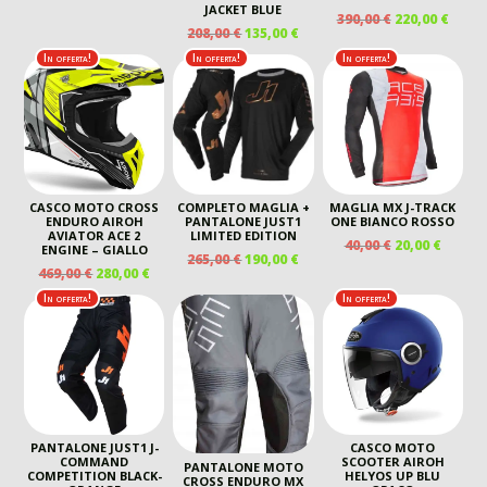
PREZZO
PREZZO
JACKET BLUE
IL
IL
390,00
€
220,00
€
ORIGINALE
ATTUALE
IL
IL
208,00
€
135,00
€
PREZZO
PREZ
ERA:
È:
PREZZO
PREZZO
ORIGINALE
ATTU
In offerta!
In offerta!
In offerta!
130,00 €.
99,00 €.
ORIGINALE
ATTUALE
ERA:
È:
ERA:
È:
390,00 €.
220,00
208,00 €.
135,00 €.
CASCO MOTO CROSS
COMPLETO MAGLIA +
MAGLIA MX J-TRACK
ENDURO AIROH
PANTALONE JUST1
ONE BIANCO ROSSO
AVIATOR ACE 2
LIMITED EDITION
IL
IL
40,00
€
20,00
€
ENGINE – GIALLO
IL
IL
265,00
€
190,00
€
PREZZO
PREZZ
IL
IL
469,00
€
280,00
€
PREZZO
PREZZO
ORIGINALE
ATTUA
PREZZO
PREZZO
ORIGINALE
ATTUALE
In offerta!
In offerta!
ERA:
È:
ORIGINALE
ATTUALE
ERA:
È:
40,00 €.
20,00 €
ERA:
È:
265,00 €.
190,00 €.
469,00 €.
280,00 €.
PANTALONE JUST1 J-
CASCO MOTO
COMMAND
SCOOTER AIROH
PANTALONE MOTO
COMPETITION BLACK-
HELYOS UP BLU
CROSS ENDURO MX