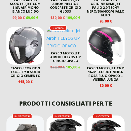
SCOOTER JET CGM
AIROH HELYIOS
ORIGINE DEMI-JET
116A AIR MONO
CONCRETE GRIGIO
PALIO 2.0 TECHY
BIANCO LUCIDO
GLOSS
NERO/BIANCO/GIALLO
FLUO
IL
IL
IL
IL
99,00
€
69,00
€
150,00
€
109,00
€
95,00
€
PREZZO
PREZZO
PREZZO
PREZZO
ORIGINALE
ATTUALE
ORIGINALE
ATTUALE
In offerta!
ERA:
È:
ERA:
È:
99,00 €.
69,00 €.
150,00 €.
109,00 €.
CASCO MOTO JET
AIROH HELYOS UP
GRIGIO OPACO
IL
IL
170,00
€
105,00
€
CASCO SCORPION
CASCO MOTO JET CGM
PREZZO
PREZZO
EXO-CITY II SOLID
167M FLO DOT NERO-
GRIGIO CEMENTO
ROSA FLUO OPACO –
ORIGINALE
ATTUALE
VISIERA LUNGA
115,00
€
ERA:
È:
80,00
€
170,00 €.
105,00 €.
PRODOTTI CONSIGLIATI PER TE
IN OFFERTA!
IN OFFERTA!
IN OFFERTA!