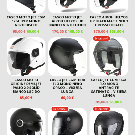
CASCO MOTO JET CGM
CASCO MOTO JET
CASCO AIROH HELYOS
126A IPER MONO
AIROH HELYOS UP
UP BLACK MATT NERO
NERO OPACO
BIANCO NERO LUCIDO
E ROSSO OPACO
IL
IL
IL
IL
IL
IL
95,00
€
60,00
€
170,00
€
105,00
€
170,00
€
105,00
€
PREZZO
PREZZO
PREZZO
PREZZO
PREZZO
PREZ
In offerta!
ORIGINALE
ATTUALE
ORIGINALE
ATTUALE
ORIGINALE
ATTU
ERA:
È:
ERA:
È:
ERA:
È:
95,00 €.
60,00 €.
170,00 €.
105,00 €.
170,00 €.
105,00
CASCO MOTO
CASCO JET CGM 167A
CASCO JET CGM 167A
ORIGINE DEMI-JET
FLO MONO NERO
FLO MONO
PALIO 2.0 SOLID
OPACO – VISIERA
ANTRACITE
BIANCO LUCIDO
LUNGA
SATINATO – VISIERA
LUNGA
85,00
€
60,00
€
IL
IL
91,00
€
65,00
€
PREZZO
PREZZ
In offerta!
In offerta!
ORIGINALE
ATTUA
ERA:
È:
91,00 €.
65,00 €