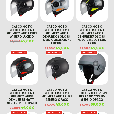
CASCO MOTO
CASCO MOTO
CASCO MOTO
SCOOTER JET MT
SCOOTER JET MT
SCOOTER JET MT
HELMETS AERIS PURE
HELMETS AERIS
HELMETS AERIS
A1 NERO LUCIDO
DEMURE C4 GLOSS |
DEMURE B3 GLOSS |
GRIGIO ARANCIONE
NERO GIALLO FLUO
Il
45,00
€
Il
99,00
€
LUCIDO
LUCIDO
prezzo
prezzo
originale
attuale
Il
49,00
€
Il
Il
49,00
€
Il
99,00
€
99,00
€
era:
è:
prezzo
prezzo
prezzo
prezz
99,00 €.
45,00 €.
IN OFFERTA!
IN OFFERTA!
originale
attuale
IN OFFERTA!
originale
attual
era:
è:
era:
è:
99,00 €.
49,00 €.
99,00 €.
49,00 
CASCO MOTO
CASCO MOTO
CASCO MOTO
SCOOTER JET MT
SCOOTER JET MT
SCOOTER JET ORIGINE
HELMETS AERIS
HELMETS AERIS PURE
SIERRA DISCOVERY
DEMURE B5 MATT |
A1 NERO OPACO
GRIGIO OPACO
NERO ROSSO OPACO
Il
45,00
€
Il
Il
59,00
€
Il
99,00
€
99,00
€
prezzo
prezzo
prezzo
prezz
Il
49,00
€
Il
99,00
€
originale
attuale
originale
attual
prezzo
prezzo
era:
è:
era:
è:
IN OFFERTA!
originale
attuale
IN OFFERTA!
IN OFFERTA!