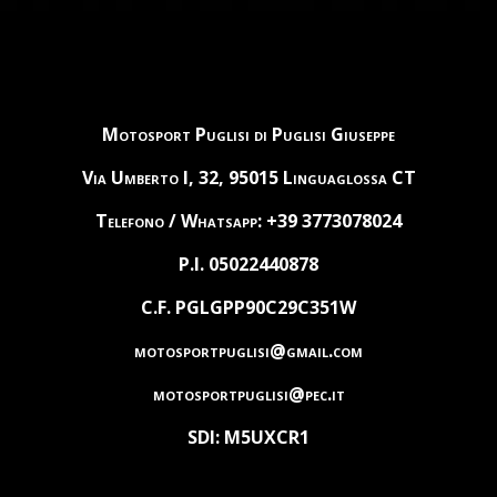
Motosport Puglisi di Puglisi Giuseppe
Via Umberto I, 32, 95015 Linguaglossa CT
Telefono / Whatsapp: +39 3773078024
P.I. 05022440878
C.F. PGLGPP90C29C351W
motosportpuglisi@gmail.com
motosportpuglisi@pec.it
SDI: M5UXCR1