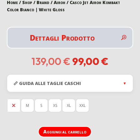
Home
/
Shop
/
Brand
/
Airoh
/ Casco Jet Airoh Kombakt
Color Bianco | White Gloss
Dettagli Prodotto
Il
Il
139,00
€
99,00
€
prezzo
prezzo
originale
attuale
era:
è:
📏 GUIDA ALLE TAGLIE CASCHI
▼
139,00 €.
99,00 
L
M
S
XS
XL
XXL
Aggiungi al carrello