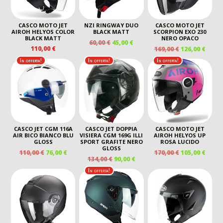
CASCO MOTO JET
NZI RINGWAY DUO
CASCO MOTO JET
AIROH HELYOS COLOR
BLACK MATT
SCORPION EXO 230
BLACK MATT
NERO OPACO
IL
IL
60,00
€
45,00
€
IL
IL
110,00
€
169,00
€
126,00
€
PREZZO
PREZZO
PREZZO
PREZ
ORIGINALE
ATTUALE
In offerta!
In offerta!
In offerta!
ORIGINALE
ATTU
ERA:
È:
ERA:
È:
60,00 €.
45,00 €.
169,00 €.
126,00
CASCO JET CGM 116A
CASCO JET DOPPIA
CASCO MOTO JET
AIR BICO BIANCO BLU
VISIERA CGM 169G ILLI
AIROH HELYOS UP
GLOSS
SPORT GRAFITE NERO
ROSA LUCIDO
GLOSS
IL
IL
IL
IL
110,00
€
76,00
€
170,00
€
105,00
€
IL
IL
134,00
€
90,00
€
PREZZO
PREZZO
PREZZO
PREZ
PREZZO
PREZZO
ORIGINALE
ATTUALE
ORIGINALE
ATTU
In offerta!
ORIGINALE
ATTUALE
ERA:
È:
ERA:
È:
ERA:
È:
110,00 €.
76,00 €.
170,00 €.
105,00
134,00 €.
90,00 €.