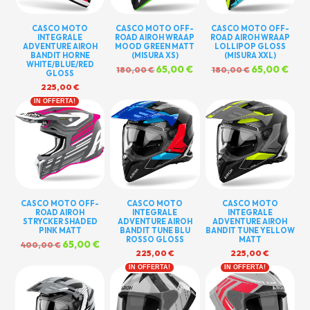
CASCO MOTO
CASCO MOTO OFF-
CASCO MOTO OFF-
INTEGRALE
ROAD AIROH WRAAP
ROAD AIROH WRAAP
ADVENTURE AIROH
MOOD GREEN MATT
LOLLIPOP GLOSS
BANDIT HORNE
(MISURA XS)
(MISURA XXL)
WHITE/BLUE/RED
Il
65,00
€
Il
Il
65,00
€
Il
180,00
€
180,00
€
GLOSS
prezzo
prezzo
prezzo
prez
225,00
€
originale
attuale
originale
attu
era:
è:
era:
è:
IN OFFERTA!
180,00 €.
65,00 €.
180,00 €.
65,0
CASCO MOTO OFF-
CASCO MOTO
CASCO MOTO
ROAD AIROH
INTEGRALE
INTEGRALE
STRYCKER SHADED
ADVENTURE AIROH
ADVENTURE AIROH
PINK MATT
BANDIT TUNE BLU
BANDIT TUNE YELLOW
ROSSO GLOSS
MATT
Il
65,00
€
Il
400,00
€
225,00
€
225,00
€
prezzo
prezzo
originale
attuale
IN OFFERTA!
IN OFFERTA!
era:
è:
400,00 €.
65,00 €.