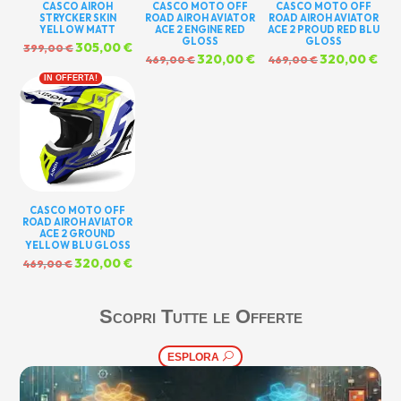
CASCO AIROH
CASCO MOTO OFF
CASCO MOTO OFF
STRYCKER SKIN
ROAD AIROH AVIATOR
ROAD AIROH AVIATOR
YELLOW MATT
ACE 2 ENGINE RED
ACE 2 PROUD RED BLU
GLOSS
GLOSS
Il
305,00
€
Il
399,00
€
Il
320,00
€
Il
Il
320,00
€
Il
469,00
€
469,00
€
prezzo
prezzo
prezzo
prezzo
prezzo
pre
originale
attuale
IN OFFERTA!
originale
attuale
originale
attu
era:
è:
era:
è:
era:
è:
399,00 €.
305,00 €.
469,00 €.
320,00 €.
469,00 €.
320
CASCO MOTO OFF
ROAD AIROH AVIATOR
ACE 2 GROUND
YELLOW BLU GLOSS
Il
320,00
€
Il
469,00
€
prezzo
prezzo
originale
attuale
era:
è:
Scopri Tutte le Offerte
469,00 €.
320,00 €.
ESPLORA