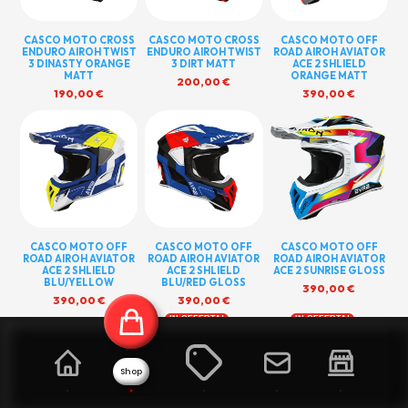
CASCO MOTO CROSS
CASCO MOTO CROSS
CASCO MOTO OFF
ENDURO AIROH TWIST
ENDURO AIROH TWIST
ROAD AIROH AVIATOR
3 DINASTY ORANGE
3 DIRT MATT
ACE 2 SHLIELD
MATT
ORANGE MATT
200,00
€
190,00
€
390,00
€
CASCO MOTO OFF
CASCO MOTO OFF
CASCO MOTO OFF
ROAD AIROH AVIATOR
ROAD AIROH AVIATOR
ROAD AIROH AVIATOR
ACE 2 SHLIELD
ACE 2 SHLIELD
ACE 2 SUNRISE GLOSS
BLU/YELLOW
BLU/RED GLOSS
390,00
€
390,00
€
390,00
€
IN OFFERTA!
IN OFFERTA!
Shop