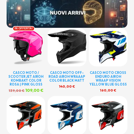
IN OFFERTA!
CASCO MOTO /
CASCO MOTO OFF-
CASCO MOTO CROSS
SCOOTER JET AIROH
ROAD AIROH WRAAAP
ENDURO AIROH
KOMBAKT COLOR
COLOR BLACK MATT
WRAAP VISION
ROSA | PINK GLOSS
YELLOW BLUE GLOSS
140,00
€
Il
109,00
€
Il
160,00
€
139,00
€
prezzo
prezzo
originale
attuale
era:
è:
139,00 €.
109,00 €.