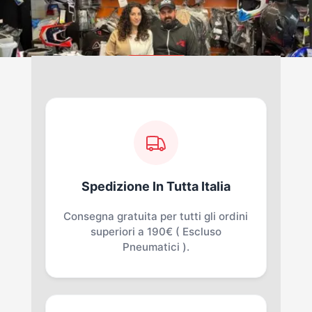
Perchè Acquistare da noi?
Chi Siamo
Spedizione In Tutta Italia
Consegna gratuita per tutti gli ordini
superiori a 190€ ( Escluso
Pneumatici ).