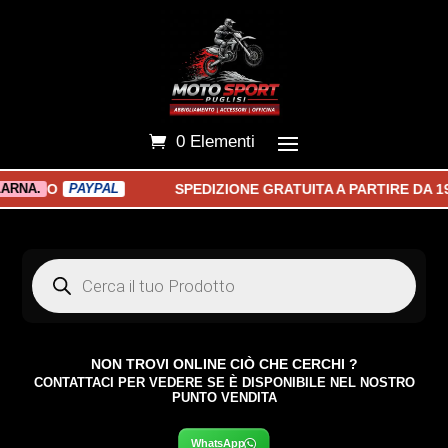
0 Elementi
SPEDIZIONE GRATUITA A PARTIRE DA 190€ • PAG
YPAL
Products
search
NON TROVI ONLINE CIÒ CHE CERCHI ?
CONTATTACI PER VEDERE SE È DISPONIBILE NEL NOSTRO
PUNTO VENDITA
WhatsApp