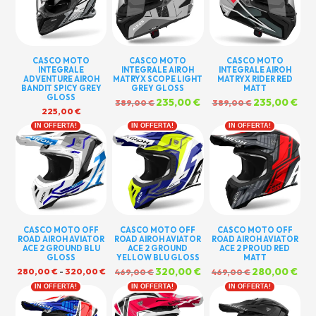
CASCO MOTO
CASCO MOTO
CASCO MOTO
INTEGRALE
INTEGRALE AIROH
INTEGRALE AIROH
ADVENTURE AIROH
MATRYX SCOPE LIGHT
MATRYX RIDER RED
BANDIT SPICY GREY
GREY GLOSS
MATT
GLOSS
Il
235,00
€
Il
Il
235,00
€
Il
389,00
€
389,00
€
225,00
€
prezzo
prezzo
prezzo
pre
originale
attuale
originale
attu
IN OFFERTA!
IN OFFERTA!
IN OFFERTA!
era:
è:
era:
è:
389,00 €.
235,00 €.
389,00 €.
235,
CASCO MOTO OFF
CASCO MOTO OFF
CASCO MOTO OFF
ROAD AIROH AVIATOR
ROAD AIROH AVIATOR
ROAD AIROH AVIATOR
ACE 2 GROUND BLU
ACE 2 GROUND
ACE 2 PROUD RED
GLOSS
YELLOW BLU GLOSS
MATT
Fascia
Il
320,00
€
Il
Il
280,00
€
Il
280,00
€
-
320,00
€
469,00
€
469,00
€
di
prezzo
prezzo
prezzo
pre
IN OFFERTA!
IN OFFERTA!
IN OFFERTA!
prezzo:
originale
attuale
originale
attu
da
era:
è:
era:
è:
280,00 €
469,00 €.
320,00 €.
469,00 €.
280