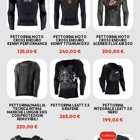
al
più
recente
PETTORINA MOTO
PETTORINA MOTO
PETTORINA MOTO
CROSS ENDURO
CROSS ENDURO
CROSS ENDURO
KENNY PERFORMANCE
KENNY TITANIUM D3O
ACERBIS FLUX AIR D3O
125,00
€
240,00
€
200,00
€
PETTORINA/MAGLIA
PETTORINA LEATT 3.5
PETTORINA
TECNICA INTIMA
GRAFENE
INTEGRALE LEATT 2.5
MANICHE LUNGHE SIXS
NERO
CON PROTEZIONI
265,00
€
REMOVIBILI
199,00
€
220,00
€
In offerta!