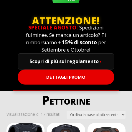
ATTENZIONE!
SPECIALE AGOSTO:
Spedizioni
fulminee. Se manca un articolo? Ti
rimborsiamo +
15% di sconto
per
Settembre e Ottobre!
Scopri di più sul regolamento
DETTAGLI PROMO
Pettorine
Ordina
Visualizzazione di 17 risultati
in
base