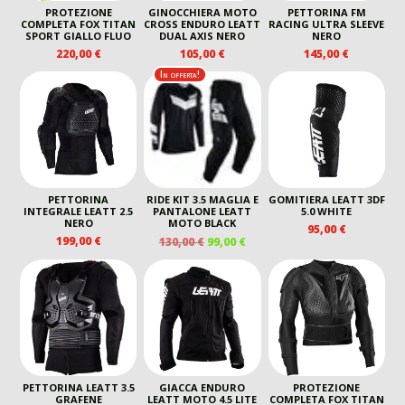
PROTEZIONE
GINOCCHIERA MOTO
PETTORINA FM
COMPLETA FOX TITAN
CROSS ENDURO LEATT
RACING ULTRA SLEEVE
SPORT GIALLO FLUO
DUAL AXIS NERO
NERO
220,00
€
105,00
€
145,00
€
In offerta!
PETTORINA
RIDE KIT 3.5 MAGLIA E
GOMITIERA LEATT 3DF
INTEGRALE LEATT 2.5
PANTALONE LEATT
5.0 WHITE
NERO
MOTO BLACK
95,00
€
IL
IL
199,00
€
130,00
€
99,00
€
PREZZO
PREZZO
ORIGINALE
ATTUALE
ERA:
È:
130,00 €.
99,00 €.
PETTORINA LEATT 3.5
GIACCA ENDURO
PROTEZIONE
GRAFENE
LEATT MOTO 4.5 LITE
COMPLETA FOX TITAN