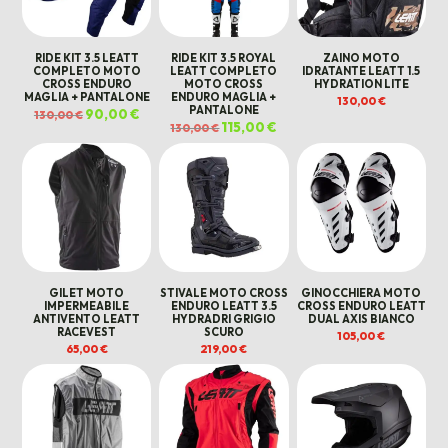
RIDE KIT 3.5 LEATT
RIDE KIT 3.5 ROYAL
ZAINO MOTO
COMPLETO MOTO
LEATT COMPLETO
IDRATANTE LEATT 1.5
CROSS ENDURO
MOTO CROSS
HYDRATION LITE
MAGLIA + PANTALONE
ENDURO MAGLIA +
130,00
€
PANTALONE
Il
90,00
€
Il
130,00
€
prezzo
prezzo
Il
115,00
€
Il
130,00
€
originale
attuale
prezzo
prezzo
era:
è:
originale
attuale
130,00 €.
90,00 €.
era:
è:
130,00 €.
115,00 €.
GILET MOTO
STIVALE MOTO CROSS
GINOCCHIERA MOTO
IMPERMEABILE
ENDURO LEATT 3.5
CROSS ENDURO LEATT
ANTIVENTO LEATT
HYDRADRI GRIGIO
DUAL AXIS BIANCO
RACEVEST
SCURO
105,00
€
65,00
€
219,00
€