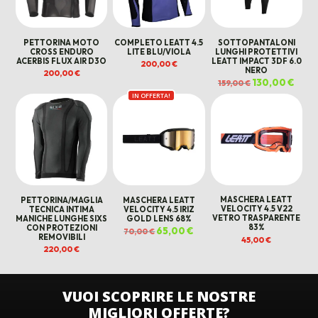
PETTORINA MOTO
COMPLETO LEATT 4.5
SOTTOPANTALONI
CROSS ENDURO
LITE BLU/VIOLA
LUNGHI PROTETTIVI
ACERBIS FLUX AIR D3O
LEATT IMPACT 3DF 6.0
200,00
€
NERO
200,00
€
Il
130,00
€
Il
159,00
€
prezzo
prez
IN OFFERTA!
originale
attua
era:
è:
159,00 €.
130,0
PETTORINA/MAGLIA
MASCHERA LEATT
MASCHERA LEATT
TECNICA INTIMA
VELOCITY 4.5 IRIZ
VELOCITY 4.5 V22
MANICHE LUNGHE SIXS
GOLD LENS 68%
VETRO TRASPARENTE
CON PROTEZIONI
83%
Il
65,00
€
Il
70,00
€
REMOVIBILI
prezzo
prezzo
45,00
€
originale
attuale
220,00
€
era:
è:
70,00 €.
65,00 €.
VUOI SCOPRIRE LE NOSTRE
MIGLIORI OFFERTE?