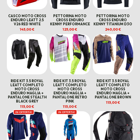
CASCO MOTO CROSS
PETTORINA MOTO
PETTORINA MOTO
ENDURO LEATT 2.5
CROSS ENDURO
CROSS ENDURO
V26 RED WHITE
KENNY PERFORMANCE
KENNY TITANIUM D3O
145,00
€
125,00
€
240,00
€
RIDE KIT 3.5 ROYAL
RIDE KIT 3.5 ROYAL
RIDE KIT 3.5 ROYAL
LEATT COMPLETO
LEATT COMPLETO
LEATT COMPLETO
MOTO CROSS
MOTO CROSS
MOTO CROSS
ENDURO MAGLIA +
ENDURO MAGLIA +
ENDURO MAGLIA +
PANTALONE STEALTH
PANTALONE RETRO
PANTALONE BROWN
BLACK GREY
PINK
115,00
€
115,00
€
115,00
€
IN OFFERTA!
IN OFFERTA!