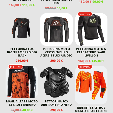
IL
IL
130,00
€
99,00
€
83%
IL
IL
140,00
€
115,00
€
PREZZO
PREZ
IL
IL
59,99
€
50,00
€
PREZZO
PREZZO
ORIGINALE
ATTU
PREZZO
PREZZO
ORIGINALE
ATTUALE
In offerta!
ERA:
È:
ORIGINALE
ATTUALE
ERA:
È:
130,00 €.
99,00 
ERA:
È:
140,00 €.
115,00 €.
59,99 €.
50,00 €.
PETTORINA FOX
PETTORINA MOTO
PETTORINA MOTO A
BASEFRAME PRO D30
CROSS ENDURO
RETE ACERBIS X-AIR
BLACK
ACERBIS FLUX AIR D3O
LIVELLO 2
IL
IL
260,00
€
200,00
€
160,00
€
135,00
€
PREZZO
PREZ
In offerta!
In offerta!
ORIGINALE
ATTU
ERA:
È:
160,00 €.
135,00
MAGLIA LEATT MOTO
PETTORINA FOX
4.5 CROSS ENDURO
AIRFRAME PRO NERO
RIDE KIT 3.5 CITRUS
IL
IL
290,00
€
55,00
€
40,00
€
MAGLIA E PANTALONE