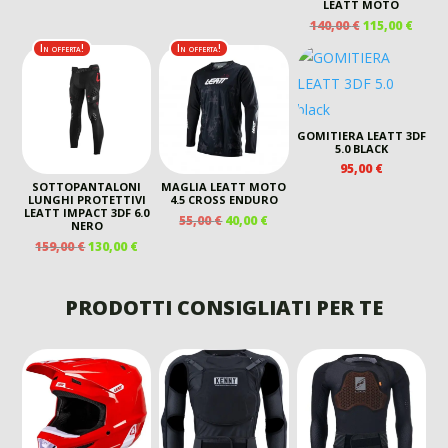
PREZZO
PREZZO
LEATT MOTO
ORIGINALE
ATTUALE
IL
IL
140,00
€
115,00
€
ERA:
È:
PREZZO
PREZ
In offerta!
In offerta!
55,00 €.
40,00 €.
ORIGINALE
ATTU
ERA:
È:
140,00 €.
115,00
GOMITIERA LEATT 3DF
5.0 BLACK
95,00
€
SOTTOPANTALONI
MAGLIA LEATT MOTO
LUNGHI PROTETTIVI
4.5 CROSS ENDURO
LEATT IMPACT 3DF 6.0
IL
IL
55,00
€
40,00
€
NERO
PREZZO
PREZZO
IL
IL
159,00
€
130,00
€
ORIGINALE
ATTUALE
PREZZO
PREZZO
ERA:
È:
ORIGINALE
ATTUALE
55,00 €.
40,00 €.
ERA:
È:
PRODOTTI CONSIGLIATI PER TE
159,00 €.
130,00 €.