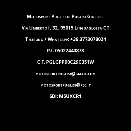
Motosport Puglisi di Puglisi Giuseppe
Via Umberto I, 32, 95015 Linguaglossa CT
Telefono / Whatsapp: +39 3773078024
P.I. 05022440878
C.F. PGLGPP90C29C351W
motosportpuglisi@gmail.com
motosportpuglisi@pec.it
SDI: M5UXCR1