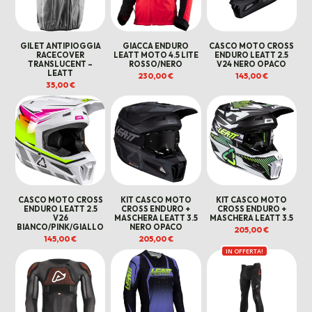
GILET ANTIPIOGGIA
GIACCA ENDURO
CASCO MOTO CROSS
RACECOVER
LEATT MOTO 4.5 LITE
ENDURO LEATT 2.5
TRANSLUCENT –
ROSSO/NERO
V24 NERO OPACO
LEATT
230,00
€
145,00
€
35,00
€
CASCO MOTO CROSS
KIT CASCO MOTO
KIT CASCO MOTO
ENDURO LEATT 2.5
CROSS ENDURO +
CROSS ENDURO +
V26
MASCHERA LEATT 3.5
MASCHERA LEATT 3.5
BIANCO/PINK/GIALLO
NERO OPACO
205,00
€
145,00
€
205,00
€
IN OFFERTA!