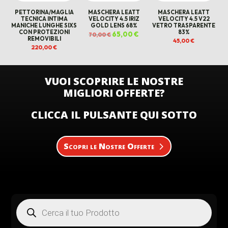
PETTORINA/MAGLIA
MASCHERA LEATT
MASCHERA LEATT
TECNICA INTIMA
VELOCITY 4.5 IRIZ
VELOCITY 4.5 V22
MANICHE LUNGHE SIXS
GOLD LENS 68%
VETRO TRASPARENTE
CON PROTEZIONI
83%
Il
65,00
€
Il
70,00
€
REMOVIBILI
prezzo
prezzo
45,00
€
originale
attuale
220,00
€
era:
è:
70,00 €.
65,00 €.
VUOI SCOPRIRE LE NOSTRE
MIGLIORI OFFERTE?
CLICCA IL PULSANTE QUI SOTTO
Scopri le Nostre Offerte
Products
search