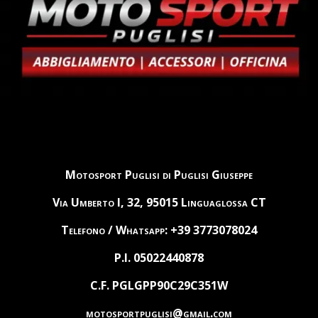
Motosport Puglisi di Puglisi Giuseppe
Via Umberto I, 32, 95015 Linguaglossa CT
Telefono / Whatsapp: +39 3773078024
P.I. 05022440878
C.F. PGLGPP90C29C351W
motosportpuglisi@gmail.com