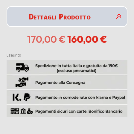
Dettagli Prodotto
Il
Il
170,00
€
160,00
€
prezzo
prezz
originale
attual
Esaurito
era:
è:
170,00 €.
160,00