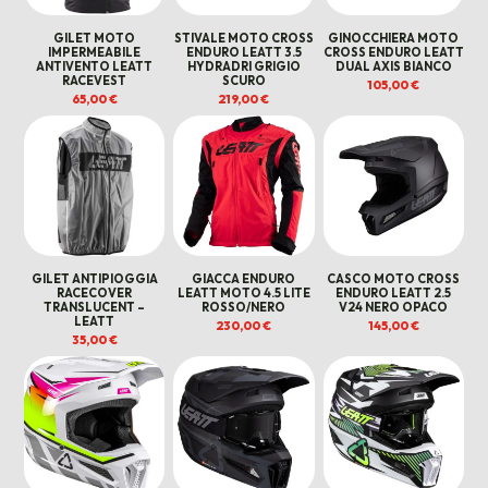
GILET MOTO
STIVALE MOTO CROSS
GINOCCHIERA MOTO
IMPERMEABILE
ENDURO LEATT 3.5
CROSS ENDURO LEATT
ANTIVENTO LEATT
HYDRADRI GRIGIO
DUAL AXIS BIANCO
RACEVEST
SCURO
105,00
€
65,00
€
219,00
€
GILET ANTIPIOGGIA
GIACCA ENDURO
CASCO MOTO CROSS
RACECOVER
LEATT MOTO 4.5 LITE
ENDURO LEATT 2.5
TRANSLUCENT –
ROSSO/NERO
V24 NERO OPACO
LEATT
230,00
€
145,00
€
35,00
€