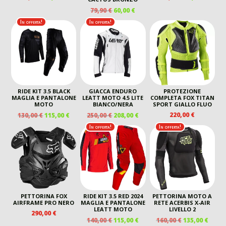
PREZZO
PREZZO
PREZZO
PREZ
IL
IL
79,90
€
60,00
€
ORIGINALE
ATTUALE
ORIGINALE
ATTU
PREZZO
PREZZO
In offerta!
In offerta!
ERA:
È:
ERA:
È:
ORIGINALE
ATTUALE
55,00 €.
40,00 €.
130,00 €.
99,00 
ERA:
È:
79,90 €.
60,00 €.
RIDE KIT 3.5 BLACK
GIACCA ENDURO
PROTEZIONE
MAGLIA E PANTALONE
LEATT MOTO 4.5 LITE
COMPLETA FOX TITAN
MOTO
BIANCO/NERA
SPORT GIALLO FLUO
IL
IL
IL
IL
220,00
€
130,00
€
115,00
€
250,00
€
208,00
€
PREZZO
PREZZO
PREZZO
PREZZO
In offerta!
In offerta!
ORIGINALE
ATTUALE
ORIGINALE
ATTUALE
ERA:
È:
ERA:
È:
130,00 €.
115,00 €.
250,00 €.
208,00 €.
PETTORINA FOX
RIDE KIT 3.5 RED 2024
PETTORINA MOTO A
AIRFRAME PRO NERO
MAGLIA E PANTALONE
RETE ACERBIS X-AIR
LEATT MOTO
LIVELLO 2
290,00
€
IL
IL
IL
IL
140,00
€
115,00
€
160,00
€
135,00
€