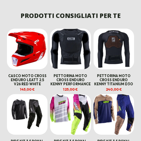
PREZZO
PREZZO
PREZZO
PREZ
ORIGINALE
ATTUALE
ORIGINALE
ATTU
ERA:
È:
ERA:
È:
PRODOTTI CONSIGLIATI PER TE
140,00 €.
115,00 €.
160,00 €.
135,00
CASCO MOTO CROSS
PETTORINA MOTO
PETTORINA MOTO
ENDURO LEATT 2.5
CROSS ENDURO
CROSS ENDURO
V26 RED WHITE
KENNY PERFORMANCE
KENNY TITANIUM D3O
145,00
€
125,00
€
240,00
€