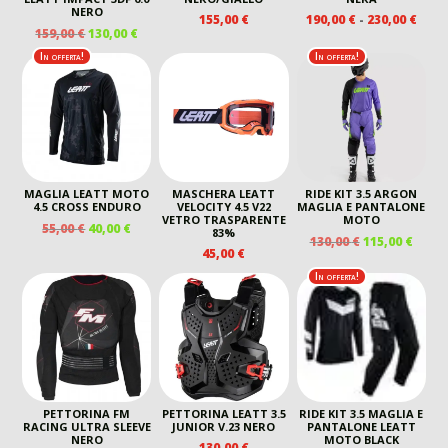
NERO
FASC
155,00
€
190,00
€
-
230,00
€
IL
IL
159,00
€
130,00
€
DI
PREZZO
PREZZO
PREZ
In offerta!
In offerta!
ORIGINALE
ATTUALE
DA
ERA:
È:
190,0
159,00 €.
130,00 €.
A
230,0
MAGLIA LEATT MOTO
MASCHERA LEATT
RIDE KIT 3.5 ARGON
4.5 CROSS ENDURO
VELOCITY 4.5 V22
MAGLIA E PANTALONE
VETRO TRASPARENTE
MOTO
IL
IL
55,00
€
40,00
€
83%
IL
IL
130,00
€
115,00
€
PREZZO
PREZZO
45,00
€
PREZZO
PREZ
ORIGINALE
ATTUALE
ORIGINALE
ATTU
In offerta!
ERA:
È:
ERA:
È:
55,00 €.
40,00 €.
130,00 €.
115,00
PETTORINA FM
PETTORINA LEATT 3.5
RIDE KIT 3.5 MAGLIA E
RACING ULTRA SLEEVE
JUNIOR V.23 NERO
PANTALONE LEATT
NERO
MOTO BLACK
130,00
€