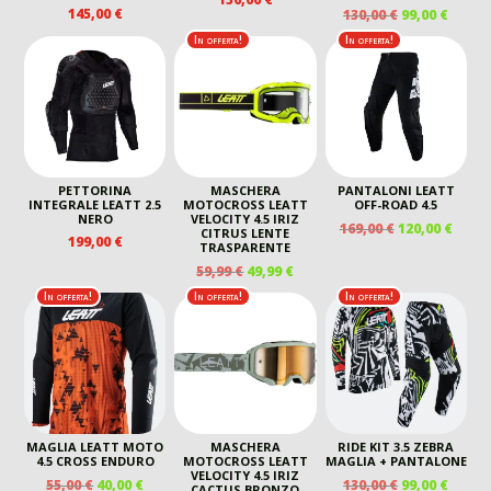
IL
IL
145,00
€
130,00
€
99,00
€
PREZZO
PREZ
In offerta!
In offerta!
ORIGINALE
ATTU
ERA:
È:
130,00 €.
99,00 
PETTORINA
MASCHERA
PANTALONI LEATT
INTEGRALE LEATT 2.5
MOTOCROSS LEATT
OFF-ROAD 4.5
NERO
VELOCITY 4.5 IRIZ
IL
IL
169,00
€
120,00
€
CITRUS LENTE
199,00
€
PREZZO
PREZ
TRASPARENTE
ORIGINALE
ATTU
IL
IL
59,99
€
49,99
€
ERA:
È:
PREZZO
PREZZO
In offerta!
In offerta!
In offerta!
169,00 €.
120,00
ORIGINALE
ATTUALE
ERA:
È:
59,99 €.
49,99 €.
MAGLIA LEATT MOTO
MASCHERA
RIDE KIT 3.5 ZEBRA
4.5 CROSS ENDURO
MOTOCROSS LEATT
MAGLIA + PANTALONE
VELOCITY 4.5 IRIZ
IL
IL
IL
IL
55,00
€
40,00
€
130,00
€
99,00
€
CACTUS BRONZO