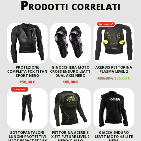
Prodotti correlati
In offerta!
PROTEZIONE
GINOCCHIERA MOTO
ACERBIS PETTORINA
COMPLETA FOX TITAN
CROSS ENDURO LEATT
PLASMA LEVEL 2
SPORT NERO
DUAL AXIS NERO
IL
IL
199,99
€
155,00
€
150,00
€
105,00
€
PREZZO
PREZ
ORIGINALE
ATTU
In offerta!
ERA:
È:
199,99 €.
155,00
SOTTOPANTALONI
PETTORINA ACERBIS
GIACCA ENDURO
LUNGHI PROTETTIVI
X-FIT FUTURE LEVEL 2
LEATT MOTO 4.5 LITE
LEATT IMPACT 3DF 6.0
NERO/GIALLO
NERA