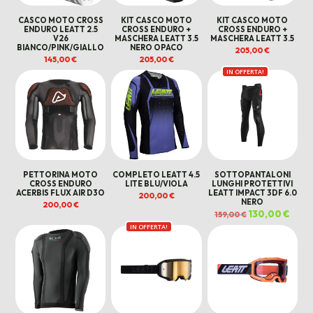
CASCO MOTO CROSS
KIT CASCO MOTO
KIT CASCO MOTO
ENDURO LEATT 2.5
CROSS ENDURO +
CROSS ENDURO +
V26
MASCHERA LEATT 3.5
MASCHERA LEATT 3.5
BIANCO/PINK/GIALLO
NERO OPACO
205,00
€
145,00
€
205,00
€
IN OFFERTA!
PETTORINA MOTO
COMPLETO LEATT 4.5
SOTTOPANTALONI
CROSS ENDURO
LITE BLU/VIOLA
LUNGHI PROTETTIVI
ACERBIS FLUX AIR D3O
LEATT IMPACT 3DF 6.0
200,00
€
NERO
200,00
€
Il
130,00
€
Il
159,00
€
prezzo
prez
IN OFFERTA!
originale
attua
era:
è:
159,00 €.
130,0