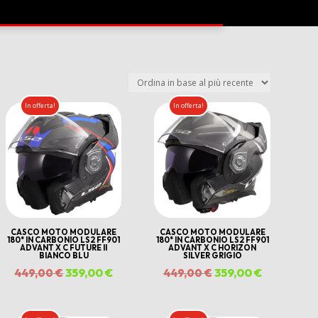
In offerta!
In offerta!
CASCO MOTO MODULARE
CASCO MOTO MODULARE
180° IN CARBONIO LS2 FF901
180° IN CARBONIO LS2 FF901
ADVANT X C FUTURE II
ADVANT X C HORIZON
BIANCO BLU
SILVER GRIGIO
Il
359,00
€
Il
Il
359,00
€
Il
449,00
€
449,00
€
o
prezzo
prezzo
prezzo
prezzo
e
originale
attuale
originale
attuale