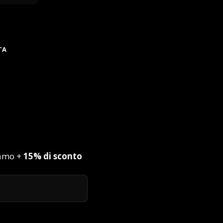
TA
iamo +
15% di sconto