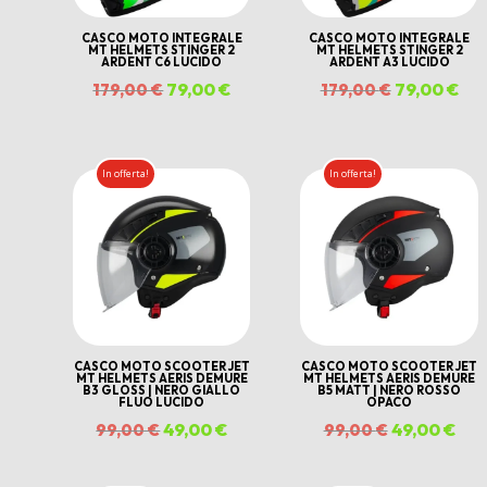
CASCO MOTO INTEGRALE
CASCO MOTO INTEGRALE
MT HELMETS STINGER 2
MT HELMETS STINGER 2
ARDENT C6 LUCIDO
ARDENT A3 LUCIDO
Il
79,00
€
Il
Il
79,00
€
Il
179,00
€
179,00
€
prezzo
prezzo
prezzo
pre
originale
attuale
originale
att
In offerta!
In offerta!
era:
è:
era:
è:
179,00 €.
79,00 €.
179,00 €.
79,
CASCO MOTO SCOOTER JET
CASCO MOTO SCOOTER JET
MT HELMETS AERIS DEMURE
MT HELMETS AERIS DEMURE
B3 GLOSS | NERO GIALLO
B5 MATT | NERO ROSSO
FLUO LUCIDO
OPACO
Il
49,00
€
Il
Il
49,00
€
Il
99,00
€
99,00
€
prezzo
prezzo
prezzo
pre