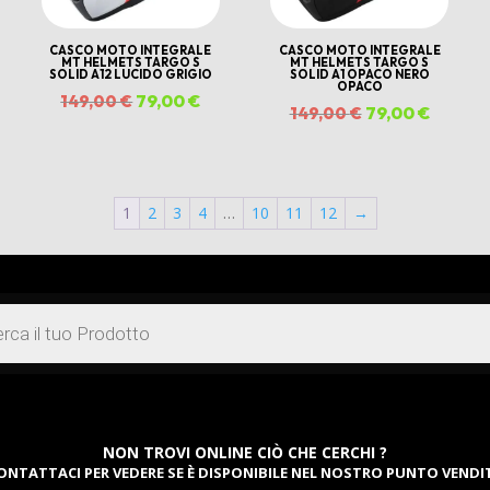
CASCO MOTO INTEGRALE
CASCO MOTO INTEGRALE
MT HELMETS TARGO S
MT HELMETS TARGO S
SOLID A12 LUCIDO GRIGIO
SOLID A1 OPACO NERO
OPACO
Il
79,00
€
Il
149,00
€
Il
79,00
€
Il
149,00
€
zzo
prezzo
prezzo
prezzo
prezzo
ale
originale
attuale
originale
attuale
era:
è:
era:
è:
1
2
3
4
…
10
11
12
→
0 €.
149,00 €.
79,00 €.
149,00 €.
79,00 €
NON TROVI ONLINE CIÒ CHE CERCHI ?
ONTATTACI PER VEDERE SE È DISPONIBILE NEL NOSTRO PUNTO VENDI