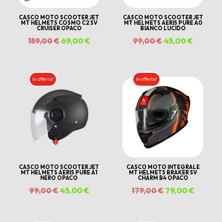
CASCO MOTO SCOOTER JET
CASCO MOTO SCOOTER JET
MT HELMETS COSMO C2 SV
MT HELMETS AERIS PURE A0
CRUISER OPACO
BIANCO LUCIDO
Il
69,00
€
Il
Il
45,00
€
Il
159,00
€
99,00
€
zzo
prezzo
prezzo
prezzo
prezzo
uale
originale
attuale
originale
attuale
In offerta!
In offerta!
era:
è:
era:
è:
00 €.
159,00 €.
69,00 €.
99,00 €.
45,00 €
CASCO MOTO SCOOTER JET
CASCO MOTO INTEGRALE
MT HELMETS AERIS PURE A1
MT HELMETS BRAKER SV
NERO OPACO
CHARM B4 OPACO
Il
45,00
€
Il
Il
79,00
€
Il
99,00
€
179,00
€
prezzo
prezzo
prezzo
prezzo
zzo
originale
attuale
originale
attuale