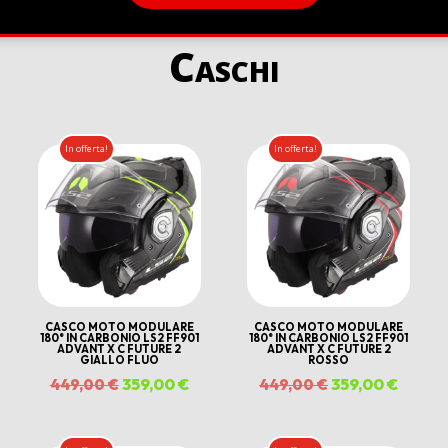
Caschi
In offerta!
In offerta!
CASCO MOTO MODULARE
CASCO MOTO MODULARE
180° IN CARBONIO LS2 FF901
180° IN CARBONIO LS2 FF901
ADVANT X C FUTURE 2
ADVANT X C FUTURE 2
GIALLO FLUO
ROSSO
Il
359,00
€
Il
Il
359,00
€
Il
449,00
€
449,00
€
ezzo
prezzo
prezzo
prezzo
prezz
tuale
originale
attuale
originale
attual