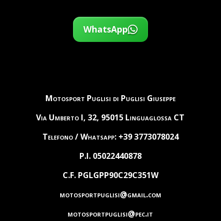
WhatsApp
Motosport Puglisi di Puglisi Giuseppe
Via Umberto I, 32, 95015 Linguaglossa CT
Telefono / Whatsapp: +39 3773078024
P.I. 05022440878
C.F. PGLGPP90C29C351W
motosportpuglisi@gmail.com
motosportpuglisi@pec.it