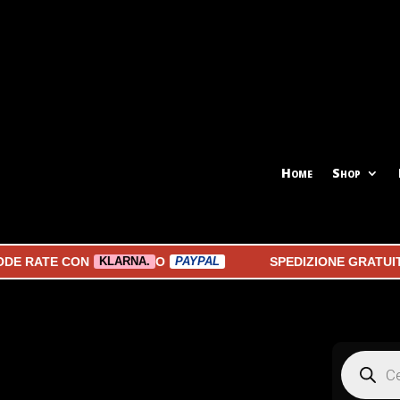
Home
Shop
RATE CON
O
SPEDIZIONE GRATUITA A
KLARNA.
PAYPAL
Products
search