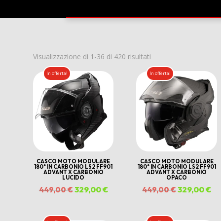
Ordina
Visualizzazione di 1-36 di 420 risultati
in
In offerta!
In offerta!
base
al
più
recente
CASCO MOTO MODULARE
CASCO MOTO MODULARE
180° IN CARBONIO LS2 FF901
180° IN CARBONIO LS2 FF901
ADVANT X CARBONIO
ADVANT X CARBONIO
LUCIDO
OPACO
Il
329,00
€
Il
Il
329,00
€
Il
449,00
€
449,00
€
prezzo
prezzo
prezzo
pr
originale
attuale
originale
at