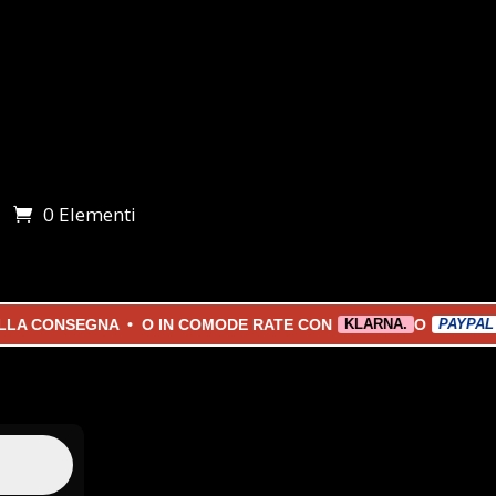
0 Elementi
i
 CONSEGNA • O IN COMODE RATE CON
O
KLARNA.
PAYPAL