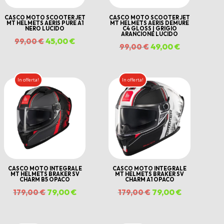
CASCO MOTO SCOOTER JET
CASCO MOTO SCOOTER JET
MT HELMETS AERIS PURE A1
MT HELMETS AERIS DEMURE
NERO LUCIDO
C4 GLOSS | GRIGIO
ARANCIONE LUCIDO
Il
45,00
€
Il
99,00
€
Il
49,00
€
Il
99,00
€
prezzo
prezzo
prezzo
prezzo
originale
attuale
originale
attuale
In offerta!
In offerta!
era:
è:
era:
è:
.
99,00 €.
45,00 €.
99,00 €.
49,00 €.
CASCO MOTO INTEGRALE
CASCO MOTO INTEGRALE
MT HELMETS BRAKER SV
MT HELMETS BRAKER SV
CHARM B5 OPACO
CHARM A1 OPACO
Il
79,00
€
Il
Il
79,00
€
Il
179,00
€
179,00
€
prezzo
prezzo
prezzo
prezzo
originale
attuale
originale
attuale