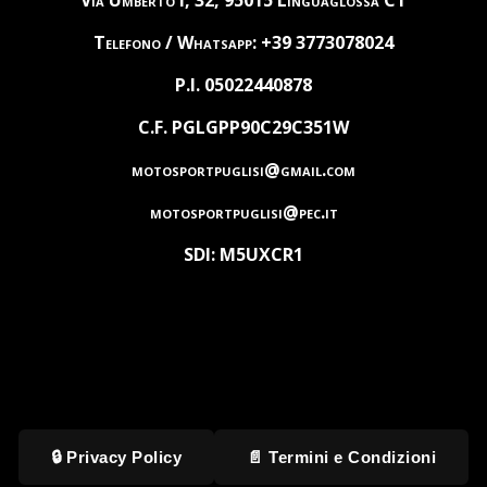
Via Umberto I, 32, 95015 Linguaglossa CT
Telefono / Whatsapp: +39 3773078024
P.I. 05022440878
C.F. PGLGPP90C29C351W
motosportpuglisi@gmail.com
motosportpuglisi@pec.it
SDI: M5UXCR1
🔒 Privacy Policy
📄 Termini e Condizioni