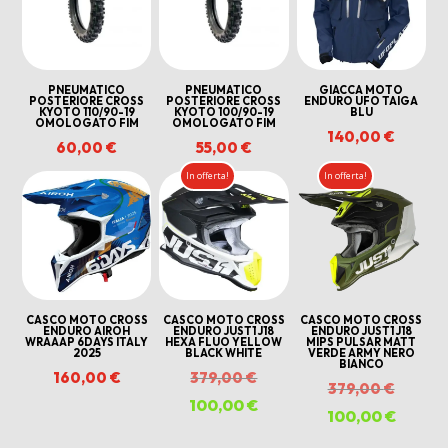
PNEUMATICO
PNEUMATICO
GIACCA MOTO
POSTERIORE CROSS
POSTERIORE CROSS
ENDURO UFO TAIGA
KYOTO 110/90-19
KYOTO 100/90-19
BLU
OMOLOGATO FIM
OMOLOGATO FIM
140,00
€
60,00
€
55,00
€
In offerta!
In offerta!
CASCO MOTO CROSS
CASCO MOTO CROSS
CASCO MOTO CROSS
ENDURO AIROH
ENDURO JUST1 J18
ENDURO JUST1 J18
WRAAAP 6DAYS ITALY
HEXA FLUO YELLOW
MIPS PULSAR MATT
2025
BLACK WHITE
VERDE ARMY NERO
BIANCO
Il
160,00
€
379,00
€
Il
379,00
€
prezzo
100,00
€
Il
prezzo
100,00
€
Il
originale
prezzo
origina
prezzo