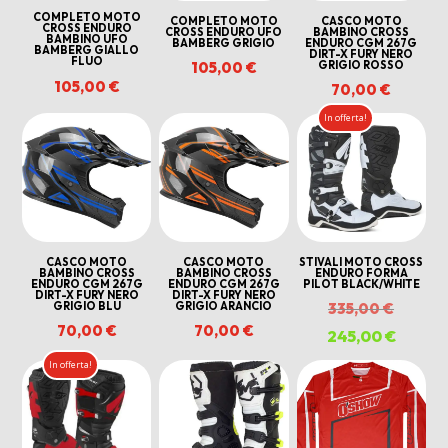
COMPLETO MOTO
COMPLETO MOTO
CASCO MOTO
CROSS ENDURO
CROSS ENDURO UFO
BAMBINO CROSS
BAMBINO UFO
BAMBERG GRIGIO
ENDURO CGM 267G
BAMBERG GIALLO
DIRT-X FURY NERO
FLUO
GRIGIO ROSSO
105,00
€
105,00
€
70,00
€
In offerta!
CASCO MOTO
CASCO MOTO
STIVALI MOTO CROSS
BAMBINO CROSS
BAMBINO CROSS
ENDURO FORMA
ENDURO CGM 267G
ENDURO CGM 267G
PILOT BLACK/WHITE
DIRT-X FURY NERO
DIRT-X FURY NERO
Il
GRIGIO BLU
GRIGIO ARANCIO
335,00
€
70,00
€
70,00
€
prezzo
245,00
€
Il
origina
prezzo
In offerta!
era:
attuale
335,00 
è:
245,00