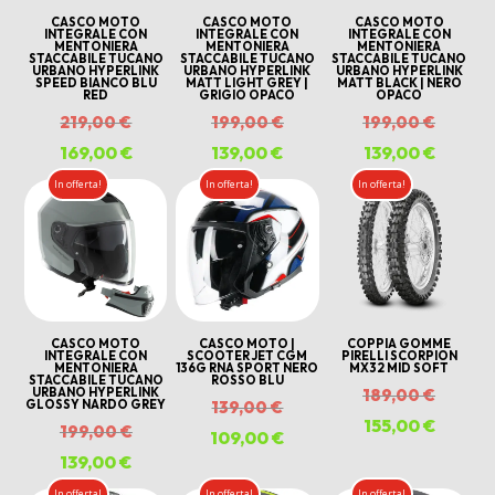
CASCO MOTO
CASCO MOTO
CASCO MOTO
INTEGRALE CON
INTEGRALE CON
INTEGRALE CON
MENTONIERA
MENTONIERA
MENTONIERA
STACCABILE TUCANO
STACCABILE TUCANO
STACCABILE TUCANO
URBANO HYPERLINK
URBANO HYPERLINK
URBANO HYPERLINK
SPEED BIANCO BLU
MATT LIGHT GREY |
MATT BLACK | NERO
RED
GRIGIO OPACO
OPACO
Il
Il
Il
219,00
€
199,00
€
199,00
€
prezzo
prezzo
prezzo
169,00
€
Il
139,00
€
Il
139,00
€
Il
originale
originale
origina
prezzo
prezzo
prezzo
In offerta!
In offerta!
In offerta!
era:
era:
era:
attuale
attuale
attuale
219,00 €.
199,00 €.
199,00 
è:
è:
è:
169,00 €.
139,00 €.
139,00 
CASCO MOTO
CASCO MOTO |
COPPIA GOMME
INTEGRALE CON
SCOOTER JET CGM
PIRELLI SCORPION
MENTONIERA
136G RNA SPORT NERO
MX32 MID SOFT
STACCABILE TUCANO
ROSSO BLU
Il
URBANO HYPERLINK
189,00
€
Il
GLOSSY NARDO GREY
139,00
€
prezzo
155,00
€
Il
Il
199,00
€
prezzo
109,00
€
Il
origina
prezzo
prezzo
139,00
€
Il
originale
prezzo
era:
attuale
originale
prezzo
In offerta!
In offerta!
In offerta!