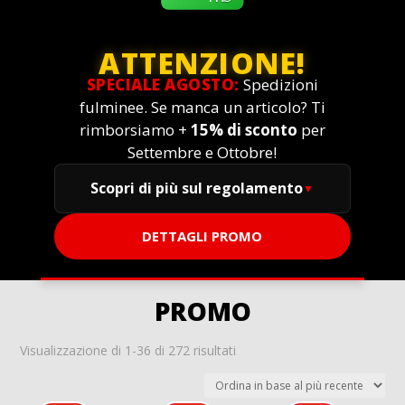
ATTENZIONE!
SPECIALE AGOSTO:
Spedizioni
fulminee. Se manca un articolo? Ti
rimborsiamo +
15% di sconto
per
Settembre e Ottobre!
Scopri di più sul regolamento
DETTAGLI PROMO
promo
Ordina
Visualizzazione di 1-36 di 272 risultati
in
base