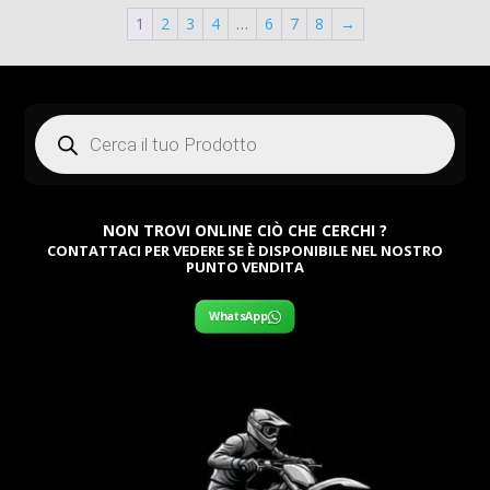
era:
attuale
era:
1
2
3
4
…
6
7
8
→
attuale
379,00 €.
è:
379,00
è:
100,00 €.
100,00
Products
search
NON TROVI ONLINE CIÒ CHE CERCHI ?
CONTATTACI PER VEDERE SE È DISPONIBILE NEL NOSTRO
PUNTO VENDITA
WhatsApp