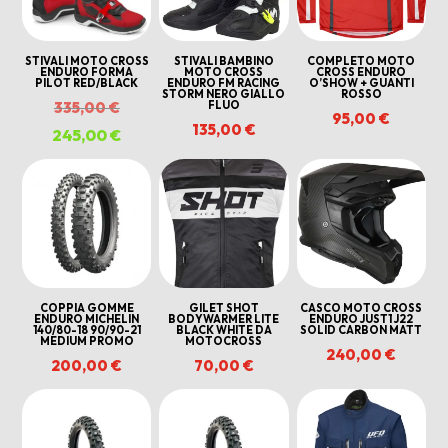
STIVALI MOTO CROSS
STIVALI BAMBINO
COMPLETO MOTO
ENDURO FORMA
MOTO CROSS
CROSS ENDURO
PILOT RED/BLACK
ENDURO FM RACING
O’SHOW + GUANTI
STORM NERO GIALLO
ROSSO
Il
FLUO
335,00
€
95,00
€
135,00
€
prezzo
245,00
€
Il
originale
prezzo
era:
attuale
335,00 €.
è:
245,00 €.
COPPIA GOMME
GILET SHOT
CASCO MOTO CROSS
ENDURO MICHELIN
BODYWARMER LITE
ENDURO JUST1 J22
140/80-18 90/90-21
BLACK WHITE DA
SOLID CARBON MATT
MEDIUM PROMO
MOTOCROSS
240,00
€
200,00
€
70,00
€