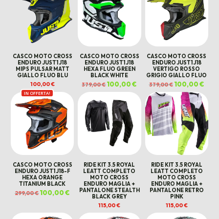
CASCO MOTO CROSS
CASCO MOTO CROSS
CASCO MOTO CROSS
ENDURO JUST1 J18
ENDURO JUST1 J18
ENDURO JUST1 J18
MIPS PULSAR MATT
HEXA FLUO GREEN
VERTIGO ROSSO
GIALLO FLUO BLU
BLACK WHITE
GRIGIO GIALLO FLUO
Il
100,00
€
Il
Il
100,00
€
Il
100,00
€
379,00
€
379,00
€
prezzo
prezzo
prezzo
prez
IN OFFERTA!
originale
attuale
originale
attua
era:
è:
era:
è:
379,00 €.
100,00 €.
379,00 €.
100,0
CASCO MOTO CROSS
RIDE KIT 3.5 ROYAL
RIDE KIT 3.5 ROYAL
ENDURO JUST1 J18-F
LEATT COMPLETO
LEATT COMPLETO
HEXA ORANGE
MOTO CROSS
MOTO CROSS
TITANIUM BLACK
ENDURO MAGLIA +
ENDURO MAGLIA +
PANTALONE STEALTH
PANTALONE RETRO
Il
100,00
€
Il
299,00
€
BLACK GREY
PINK
prezzo
prezzo
originale
attuale
115,00
€
115,00
€
era:
è:
299,00 €.
100,00 €.