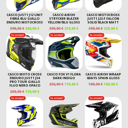
CASCO JUST1 J12 UNIT
CASCO AIROH
CASCO MOTOCROSS
FIBRA BLU GIALLO
STRYCKER BLAZER
JUST1 J22-F FALCON
ENDURO MOTOCROSS
YELLOW/BLU GLOSS
SOLID BLACK MATT
IL
IL
IL
IL
IL
IL
399,00
€
260,00
€
399,00
€
210,00
€
399,00
€
220,00
€
PREZZO
PREZZO
PREZZO
PREZZO
PREZZO
PREZ
In offerta!
In offerta!
In offerta!
ORIGINALE
ATTUALE
ORIGINALE
ATTUALE
ORIGINALE
ATTU
ERA:
È:
ERA:
È:
ERA:
È:
399,00 €.
260,00 €.
399,00 €.
210,00 €.
399,00 €.
220,00
CASCO MOTO CROSS
CASCO FOX V1 FLORA
CASCO AIROH WRAAP
ENDURO JUST1 J34
DARK INDIGO
6DAYS SPAIN GLOSS
PRO TOUR GIALLO
IL
IL
IL
IL
230,00
€
170,00
€
189,00
€
160,00
€
FLUO NERO OPACO
PREZZO
PREZZO
PREZZO
PREZ
IL
IL
209,00
€
139,00
€
ORIGINALE
ATTUALE
ORIGINALE
ATTU
PREZZO
PREZZO
In offerta!
In offerta!
In offerta!
ERA:
È:
ERA:
È:
ORIGINALE
ATTUALE
230,00 €.
170,00 €.
189,00 €.
160,00
ERA:
È:
209,00 €.
139,00 €.