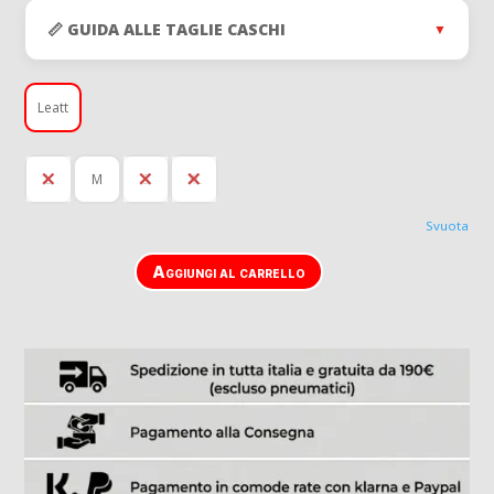
📏 GUIDA ALLE TAGLIE CASCHI
▼
Leatt
L
M
S
XL
Svuota
Aggiungi al carrello