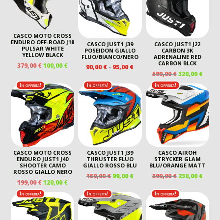
CASCO MOTO CROSS
ENDURO OFF-ROAD J18
CASCO JUST1 J39
CASCO JUST1 J22
PULSAR WHITE
POSEIDON GIALLO
CARBON 3K
YELLOW BLACK
FLUO/BIANCO/NERO
ADRENALINE RED
CARBON BLCK
IL
IL
379,00
€
100,00
€
FASCIA
90,00
€
-
95,00
€
IL
IL
PREZZO
PREZZO
599,00
€
320,00
€
DI
PREZZO
PREZ
ORIGINALE
ATTUALE
PREZZO:
In offerta!
In offerta!
In offerta!
ORIGINALE
ATTU
ERA:
È:
DA
ERA:
È:
379,00 €.
100,00 €.
90,00 €
599,00 €.
320,00
A
95,00 €
CASCO MOTO CROSS
CASCO JUST1 J39
CASCO AIROH
ENDURO JUST1 J40
THRUSTER FLUO
STRYCKER GLAM
SHOOTER CAMO
GIALLO ROSSO BLU
BLU/ORANGE MATT
ROSSO GIALLO NERO
IL
IL
IL
IL
159,00
€
99,00
€
399,00
€
230,00
€
IL
IL
199,00
€
120,00
€
PREZZO
PREZZO
PREZZO
PREZ
PREZZO
PREZZO
ORIGINALE
ATTUALE
ORIGINALE
ATTU
In offerta!
In offerta!
In offerta!
ORIGINALE
ATTUALE
ERA:
È:
ERA:
È:
ERA:
È:
159,00 €.
99,00 €.
399,00 €.
230,00
199,00 €.
120,00 €.