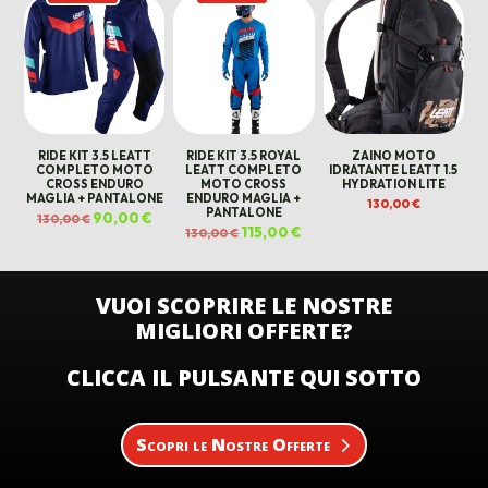
RIDE KIT 3.5 LEATT
RIDE KIT 3.5 ROYAL
ZAINO MOTO
COMPLETO MOTO
LEATT COMPLETO
IDRATANTE LEATT 1.5
CROSS ENDURO
MOTO CROSS
HYDRATION LITE
MAGLIA + PANTALONE
ENDURO MAGLIA +
130,00
€
PANTALONE
Il
90,00
€
Il
130,00
€
prezzo
prezzo
Il
115,00
€
Il
130,00
€
originale
attuale
prezzo
prezzo
era:
è:
originale
attuale
130,00 €.
90,00 €.
era:
è:
130,00 €.
115,00 €.
VUOI SCOPRIRE LE NOSTRE
MIGLIORI OFFERTE?
CLICCA IL PULSANTE QUI SOTTO
Scopri le Nostre Offerte