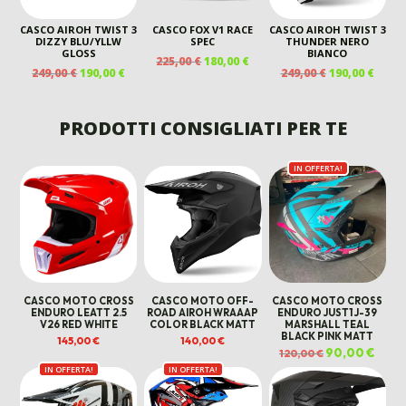
CASCO AIROH TWIST 3
CASCO FOX V1 RACE
CASCO AIROH TWIST 3
DIZZY BLU/YLLW
SPEC
THUNDER NERO
GLOSS
BIANCO
IL
IL
225,00
€
180,00
€
IL
IL
IL
IL
249,00
€
190,00
€
249,00
€
190,00
€
PREZZO
PREZZO
PREZZO
PREZZO
PREZZO
PREZ
ORIGINALE
ATTUALE
ORIGINALE
ATTUALE
ORIGINALE
ATTU
ERA:
È:
ERA:
È:
ERA:
È:
PRODOTTI CONSIGLIATI PER TE
225,00 €.
180,00 €.
249,00 €.
190,00 €.
249,00 €.
190,00
IN OFFERTA!
CASCO MOTO CROSS
CASCO MOTO OFF-
CASCO MOTO CROSS
ENDURO LEATT 2.5
ROAD AIROH WRAAAP
ENDURO JUST1 J-39
V26 RED WHITE
COLOR BLACK MATT
MARSHALL TEAL
BLACK PINK MATT
145,00
€
140,00
€
Il
90,00
€
Il
120,00
€
prezzo
prezz
IN OFFERTA!
IN OFFERTA!
originale
attua
era:
è:
120,00 €.
90,00