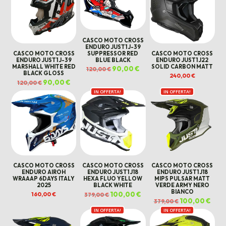
CASCO MOTO CROSS
ENDURO JUST1 J-39
SUPPRESSOR RED
CASCO MOTO CROSS
CASCO MOTO CROSS
BLUE BLACK
ENDURO JUST1 J-39
ENDURO JUST1 J22
MARSHALL WHITE RED
SOLID CARBON MATT
Il
90,00
€
Il
120,00
€
prezzo
prezzo
BLACK GLOSS
240,00
€
originale
attuale
Il
90,00
€
Il
120,00
€
era:
è:
prezzo
prezzo
120,00 €.
90,00 €.
originale
attuale
IN OFFERTA!
IN OFFERTA!
era:
è:
120,00 €.
90,00 €.
CASCO MOTO CROSS
CASCO MOTO CROSS
CASCO MOTO CROSS
ENDURO AIROH
ENDURO JUST1 J18
ENDURO JUST1 J18
WRAAAP 6DAYS ITALY
HEXA FLUO YELLOW
MIPS PULSAR MATT
2025
BLACK WHITE
VERDE ARMY NERO
BIANCO
Il
100,00
€
Il
160,00
€
379,00
€
prezzo
prezzo
Il
100,00
€
Il
379,00
€
originale
attuale
prezzo
prez
era:
è:
IN OFFERTA!
IN OFFERTA!
originale
attua
379,00 €.
100,00 €.
era:
è:
379,00 €.
100,0