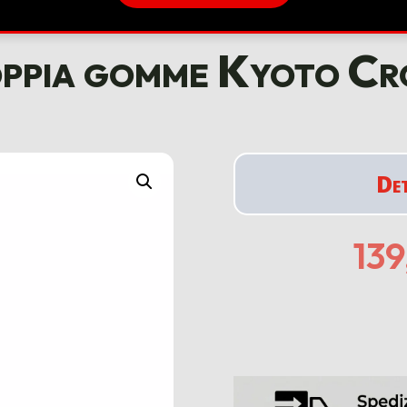
ppia gomme Kyoto Cr
De
13