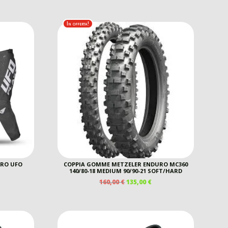
In offerta!
RO UFO
COPPIA GOMME METZELER ENDURO MC360
140/80-18 MEDIUM 90/90-21 SOFT/HARD
IL
IL
160,00
€
135,00
€
PREZZO
PREZZO
ORIGINALE
ATTUALE
ERA:
È:
160,00 €.
135,00 €.