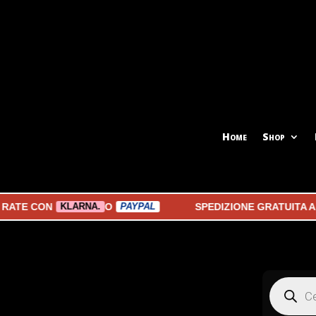
Home
Shop
 CON
O
SPEDIZIONE GRATUITA A PAR
KLARNA.
PAYPAL
Products
search