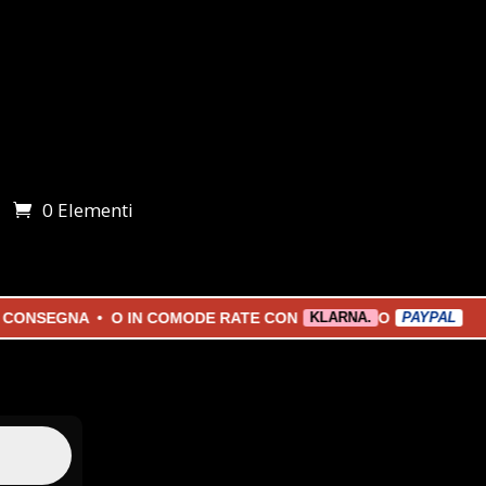
0 Elementi
i
SEGNA • O IN COMODE RATE CON
O
KLARNA.
PAYPAL