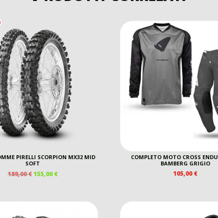
MME PIRELLI SCORPION MX32 MID
COMPLETO MOTO CROSS ENDU
SOFT
BAMBERG GRIGIO
IL
IL
105,00
€
189,00
€
155,00
€
PREZZO
PREZZO
ORIGINALE
ATTUALE
ERA:
È:
189,00 €.
155,00 €.