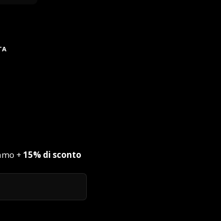
TA
iamo +
15% di sconto