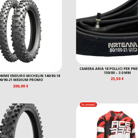
CAMERA ARIA 18 POLLICI PER P
130/80 – 3.0 MM
MME ENDURO MICHELIN 140/80-18
23,50
€
90/90-21 MEDIUM PROMO
200,00
€
In offerta!