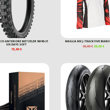
O ANTERIORE METZELER 90/90-21
MAGLIA MX J-TRACK FIVE BIAN
SIX DAYS SOFT
IL
IL
40,00
€
20,00
€
75,00
€
PREZZO
PR
ORIGINAL
AT
ERA:
È:
40,00 €.
20,0