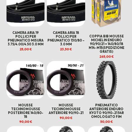
CAMERA ARIA 19
CAMERA ARIA 18
COPPIA BIB MOUSSE
POLLICI PER
POLLICI PER
MICHELIN ENDURO
PNEUMATICO MISURA
PNEUMATICO 130/80 –
90/90/21 + 140/80/18
3.75/4.00/4.50 3.0 MM
3.0 MM
M14-M15(SPEDIZIONE
25,00
€
23,50
€
GRATIS)
265,00
€
MOUSSE
MOUSSE
PNEUMATICO
TECHNOMOUSSE
TECHNOMOUSSE
ANTERIORE ENDURO
POSTERIORE 140/80-
ANTERIORE 90/90-21
KYOTO 90/90-21 54R
18
OMOLOGATO FIM
90,00
€
90,00
€
50,00
€