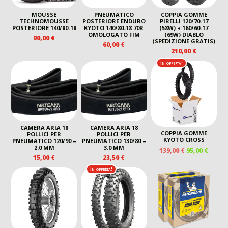
MOUSSE
PNEUMATICO
COPPIA GOMME
TECHNOMOUSSE
POSTERIORE ENDURO
PIRELLI 120/70-17
POSTERIORE 140/80-18
KYOTO 140/80-18 70R
(58W) + 160/60-17
OMOLOGATO FIM
(69W) DIABLO
90,00
€
(SPEDIZIONE GRATIS)
60,00
€
210,00
€
In offerta!
CAMERA ARIA 18
CAMERA ARIA 18
COPPIA GOMME
POLLICI PER
POLLICI PER
KYOTO CROSS
PNEUMATICO 120/90 –
PNEUMATICO 130/80 –
2.0 MM
3.0 MM
IL
IL
139,00
€
95,00
€
15,00
€
23,50
€
PREZZO
PREZ
ORIGINALE
ATTU
In offerta!
ERA:
È:
139,00 €.
95,00 