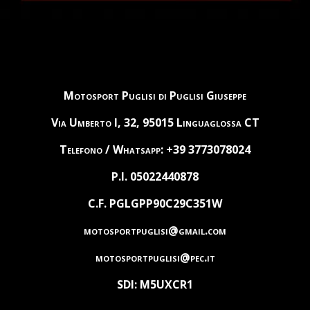
Motosport Puglisi di Puglisi Giuseppe
Via Umberto I, 32, 95015 Linguaglossa CT
Telefono / Whatsapp: +39 3773078024
P.I. 05022440878
C.F. PGLGPP90C29C351W
motosportpuglisi@gmail.com
motosportpuglisi@pec.it
SDI: M5UXCR1