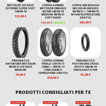
METZELER SIX DAYS
COPPIA GOMME
COPPIA BIB MOUSSE
EXTREME SUPER SOFT
METZELER ENDURO
MICHELIN ENDURO
140/80-18
MC360 140/80-18
90/90/21 + 140/80/18
MEDIUM 90/90-21
M14-M15(SPEDIZIONE
135,00
€
SOFT/HARD
GRATIS)
IL
IL
265,00
€
160,00
€
135,00
€
PREZZO
PREZZO
ORIGINALE
ATTUALE
ERA:
È:
160,00 €.
135,00 €.
PNEUMATCO
COPPIA GOMME
PNEUMATICO
ANTERIORE METZELER
PIRELLI 120/70-17
POSTERIORE CROSS
90/90-21 SIX DAYS
(58W) + 180/55-17
KYOTO 100/90-19
MEDIUM
(73W) DIABLO
OMOLOGATO FIM
(SPEDIZIONE GRATIS)
70,00
€
55,00
€
210,00
€
PRODOTTI CONSIGLIATI PER TE
IN OFFERTA!
IN OFFERTA!
IN OFFERTA!