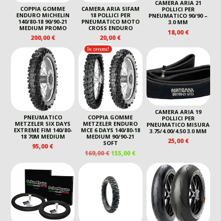
CAMERA ARIA 21
COPPIA GOMME
CAMERA ARIA SIFAM
POLLICI PER
ENDURO MICHELIN
18 POLLICI PER
PNEUMATICO 90/90 –
140/80-18 90/90-21
PNEUMATICO MOTO
3.0 MM
MEDIUM PROMO
CROSS ENDURO
18,00
€
200,00
€
20,00
€
In offerta!
CAMERA ARIA 19
PNEUMATICO
COPPIA GOMME
POLLICI PER
METZELER SIX DAYS
METZELER ENDURO
PNEUMATICO MISURA
EXTREME FIM 140/80-
MCE 6 DAYS 140/80-18
3.75/4.00/4.50 3.0 MM
18 70M MEDIUM
MEDIUM 90/90-21
25,00
€
SOFT
95,00
€
IL
IL
169,00
€
155,00
€
PREZZO
PREZZO
ORIGINALE
ATTUALE
ERA:
È:
169,00 €.
155,00 €.