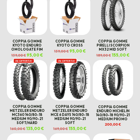
COPPIA GOMME
COPPIA GOMME
COPPIA GOMME
KYOTO ENDURO
KYOTO CROSS
PIRELLI SCORPION
OMOLOGATE FIM
MX32 MID SOFT
Il
95,00
€
Il
139,00
€
prezzo
prezzo
Il
95,00
€
Il
Il
155,00
€
Il
139,00
€
189,00
€
originale
attuale
prezzo
prezzo
prezzo
prezz
era:
è:
IN OFFERTA!
originale
attuale
IN OFFERTA!
originale
attua
139,00 €.
95,00 €.
era:
è:
era:
è:
139,00 €.
95,00 €.
189,00 €.
155,00
COPPIA GOMME
COPPIA GOMME
COPPIA GOMME
METZELER ENDURO
METZELER ENDURO
ENDURO MICHELIN
MC360 140/80-18
MCE 6 DAYS 140/80-18
140/80-18 90/90-21
MEDIUM 90/90-21
MEDIUM 90/90-21
MEDIUM PROMO
SOFT/HARD
SOFT
200,00
€
Il
135,00
€
Il
Il
155,00
€
Il
160,00
€
169,00
€
prezzo
prezzo
prezzo
prezzo
originale
attuale
originale
attuale
era:
è:
era:
è: