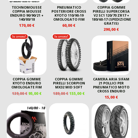
TECHNOMOUSSE
PNEUMATICO
COPPIA GOMME
COPPIA MOUSSE
POSTERIORE CROSS
PIRELLI SUPERCORSA
ENDURO 90/90/21 +
KYOTO 110/90-19
V2 SC1 120/70 ZR17 +
140/80/18
OMOLOGATO FIM
180/60-17 (SPEDIZIONE
GRATIS)
170,00
€
60,00
€
290,00
€
In offerta!
In offerta!
COPPIA GOMME
COPPIA GOMME
CAMERA ARIA SIFAM
KYOTO ENDURO
PIRELLI SCORPION
21 POLLICI PER
OMOLOGATE FIM
MX32 MID SOFT
PNEUMATICO MOTO
CROSS ENDURO
IL
IL
IL
IL
139,00
€
95,00
€
189,00
€
155,00
€
15,00
€
PREZZO
PREZZO
PREZZO
PREZZO
ORIGINALE
ATTUALE
ORIGINALE
ATTUALE
ERA:
È:
ERA:
È:
139,00 €.
95,00 €.
189,00 €.
155,00 €.