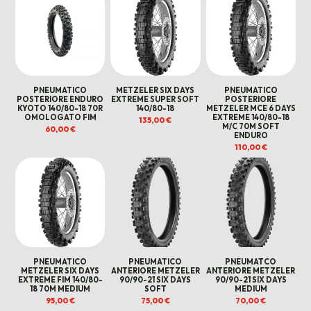
PNEUMATICO
METZELER SIX DAYS
PNEUMATICO
POSTERIORE ENDURO
EXTREME SUPER SOFT
POSTERIORE
KYOTO 140/80-18 70R
140/80-18
METZELER MCE 6 DAYS
OMOLOGATO FIM
EXTREME 140/80-18
135,00
€
M/C 70M SOFT
60,00
€
ENDURO
110,00
€
PNEUMATICO
PNEUMATICO
PNEUMATCO
METZELER SIX DAYS
ANTERIORE METZELER
ANTERIORE METZELER
EXTREME FIM 140/80-
90/90-21 SIX DAYS
90/90-21 SIX DAYS
18 70M MEDIUM
SOFT
MEDIUM
95,00
€
75,00
€
70,00
€