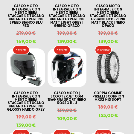
CASCO MOTO
CASCO MOTO
CASCO MOTO
INTEGRALE CON
INTEGRALE CON
INTEGRALE CON
MENTONIERA
MENTONIERA
MENTONIERA
STACCABILE TUCANO
STACCABILE TUCANO
STACCABILE TUCANO
URBANO HYPERLINK
URBANO HYPERLINK
URBANO HYPERLINK
SPEED BIANCO BLU
MATT LIGHT GREY |
MATT BLACK | NERO
RED
GRIGIO OPACO
OPACO
Il
Il
Il
219,00
€
199,00
€
199,00
€
prezzo
prezzo
prezzo
169,00
€
Il
139,00
€
Il
139,00
€
Il
originale
originale
origina
prezzo
prezzo
prezzo
In offerta!
In offerta!
In offerta!
era:
era:
era:
attuale
attuale
attuale
219,00 €.
199,00 €.
199,00 
è:
è:
è:
169,00 €.
139,00 €.
139,00 
CASCO MOTO
CASCO MOTO |
COPPIA GOMME
INTEGRALE CON
SCOOTER JET CGM
PIRELLI SCORPION
MENTONIERA
136G RNA SPORT NERO
MX32 MID SOFT
STACCABILE TUCANO
ROSSO BLU
Il
URBANO HYPERLINK
189,00
€
Il
GLOSSY NARDO GREY
139,00
€
prezzo
155,00
€
Il
Il
199,00
€
prezzo
109,00
€
Il
origina
prezzo
prezzo
139,00
€
Il
originale
prezzo
era:
attuale
originale
prezzo
In offerta!
In offerta!
In offerta!