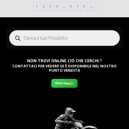
era:
attuale
era:
1
2
3
4
…
6
7
8
→
attuale
379,00 €.
è:
379,00
è:
100,00 €.
100,00
Products
search
NON TROVI ONLINE CIÒ CHE CERCHI ?
CONTATTACI PER VEDERE SE È DISPONIBILE NEL NOSTRO
PUNTO VENDITA
WhatsApp