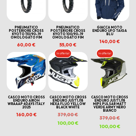
PNEUMATICO
PNEUMATICO
GIACCA MOTO
POSTERIORE CROSS
POSTERIORE CROSS
ENDURO UFO TAIGA
KYOTO 110/90-19
KYOTO 100/90-19
BLU
OMOLOGATO FIM
OMOLOGATO FIM
140,00
€
60,00
€
55,00
€
In offerta!
In offerta!
CASCO MOTO CROSS
CASCO MOTO CROSS
CASCO MOTO CROSS
ENDURO AIROH
ENDURO JUST1 J18
ENDURO JUST1 J18
WRAAAP 6DAYS ITALY
HEXA FLUO YELLOW
MIPS PULSAR MATT
2025
BLACK WHITE
VERDE ARMY NERO
BIANCO
Il
160,00
€
379,00
€
Il
379,00
€
prezzo
100,00
€
Il
prezzo
100,00
€
Il
originale
prezzo
origina
prezzo