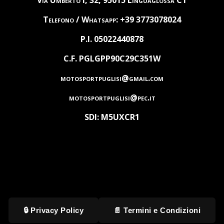
Via Umberto I, 32, 95015 Linguaglossa CT
Telefono / Whatsapp: +39 3773078024
P.I. 05022440878
C.F. PGLGPP90C29C351W
motosportpuglisi@gmail.com
motosportpuglisi@pec.it
SDI: M5UXCR1
🔒 Privacy Policy
📄 Termini e Condizioni