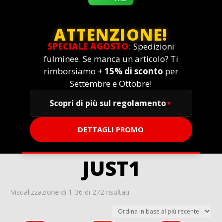
ATTENZIONE!
SPECIALE AGOSTO:
Spedizioni
fulminee. Se manca un articolo? Ti
rimborsiamo +
15% di sconto
per
Settembre e Ottobre!
Scopri di più sul regolamento
DETTAGLI PROMO
JUST1
Ordina
Visualizzazione di 1-36 di 272 risultati
in
base