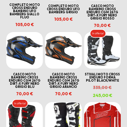
COMPLETO MOTO
COMPLETO MOTO
CASCO MOTO
CROSS ENDURO
CROSS ENDURO UFO
BAMBINO CROSS
BAMBINO UFO
BAMBERG GRIGIO
ENDURO CGM 267G
BAMBERG GIALLO
DIRT-X FURY NERO
FLUO
GRIGIO ROSSO
105,00
€
105,00
€
70,00
€
In offerta!
CASCO MOTO
CASCO MOTO
STIVALI MOTO CROSS
BAMBINO CROSS
BAMBINO CROSS
ENDURO FORMA
ENDURO CGM 267G
ENDURO CGM 267G
PILOT BLACK/WHITE
DIRT-X FURY NERO
DIRT-X FURY NERO
Il
GRIGIO BLU
GRIGIO ARANCIO
335,00
€
70,00
€
70,00
€
prezzo
245,00
€
Il
origina
prezzo
In offerta!
era:
attuale
335,00 
è:
245,00