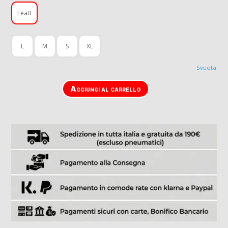
Leatt
L
M
S
XL
Svuota
Aggiungi al carrello