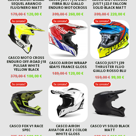
SEQUEL ARANCIO
FIBRA BLU GIALLO
JUST1 J22-F FALCON
FLUO/NERO MATT
ENDURO MOTOCROSS
SOLID BLACK MATT
IL
IL
IL
IL
IL
IL
179,00
€
120,00
€
399,00
€
260,00
€
399,00
€
220,00
€
PREZZO
PREZZO
PREZZO
PREZZO
PREZZO
PREZ
In offerta!
In offerta!
In offerta!
ORIGINALE
ATTUALE
ORIGINALE
ATTUALE
ORIGINALE
ATTU
ERA:
È:
ERA:
È:
ERA:
È:
179,00 €.
120,00 €.
399,00 €.
260,00 €.
399,00 €.
220,00
CASCO MOTO CROSS
ENDURO OFF-ROAD J18
CASCO AIROH WRAAP
CASCO JUST1 J39
PULSAR WHITE
6DAYS FRANCE GLOSS
THRUSTER FLUO
YELLOW BLACK
GIALLO ROSSO BLU
IL
IL
189,00
€
120,00
€
IL
IL
379,00
€
100,00
€
IL
IL
159,00
€
99,00
€
PREZZO
PREZZO
PREZZO
PREZZO
PREZZO
PREZ
ORIGINALE
ATTUALE
In offerta!
In offerta!
In offerta!
ORIGINALE
ATTUALE
ORIGINALE
ATTU
ERA:
È:
ERA:
È:
ERA:
È:
189,00 €.
120,00 €.
379,00 €.
100,00 €.
159,00 €.
99,00 
CASCO FOX V1 RACE
CASCO AIROH
CASCO V1 SOLID BLACK
SPEC
AVIATOR ACE 2 COLOR
MATT
WHITE GLOSS
IL
IL
IL
IL