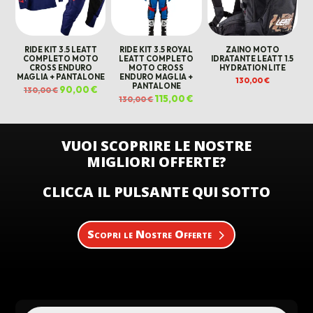
RIDE KIT 3.5 LEATT
RIDE KIT 3.5 ROYAL
ZAINO MOTO
COMPLETO MOTO
LEATT COMPLETO
IDRATANTE LEATT 1.5
CROSS ENDURO
MOTO CROSS
HYDRATION LITE
MAGLIA + PANTALONE
ENDURO MAGLIA +
130,00
€
PANTALONE
Il
90,00
€
Il
130,00
€
prezzo
prezzo
Il
115,00
€
Il
130,00
€
originale
attuale
prezzo
prezzo
era:
è:
originale
attuale
130,00 €.
90,00 €.
era:
è:
130,00 €.
115,00 €.
VUOI SCOPRIRE LE NOSTRE
MIGLIORI OFFERTE?
CLICCA IL PULSANTE QUI SOTTO
Scopri le Nostre Offerte
Products