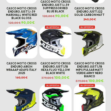
CASCO MOTO CROSS
ENDURO JUST1 J-39
SUPPRESSOR RED
CASCO MOTO CROSS
CASCO MOTO CROSS
BLUE BLACK
ENDURO JUST1 J-39
ENDURO JUST1 J22
MARSHALL WHITE RED
SOLID CARBON MATT
Il
90,00
€
Il
120,00
€
prezzo
prezzo
BLACK GLOSS
240,00
€
originale
attuale
Il
90,00
€
Il
120,00
€
era:
è:
prezzo
prezzo
120,00 €.
90,00 €.
originale
attuale
IN OFFERTA!
IN OFFERTA!
era:
è:
120,00 €.
90,00 €.
CASCO MOTO CROSS
CASCO MOTO CROSS
CASCO MOTO CROSS
ENDURO AIROH
ENDURO JUST1 J18
ENDURO JUST1 J18
WRAAAP 6DAYS ITALY
HEXA FLUO YELLOW
MIPS PULSAR MATT
2025
BLACK WHITE
VERDE ARMY NERO
BIANCO
Il
100,00
€
Il
160,00
€
379,00
€
prezzo
prezzo
Il
100,00
€
Il
379,00
€
originale
attuale
prezzo
prez
era:
è:
IN OFFERTA!
IN OFFERTA!
originale
attua
379,00 €.
100,00 €.
era:
è:
379,00 €.
100,0