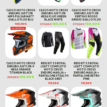
CASCO MOTO CROSS
CASCO MOTO CROSS
CASCO MOTO CROSS
ENDURO JUST1 J18
ENDURO JUST1 J18
ENDURO JUST1 J18
MIPS PULSAR MATT
HEXA FLUO GREEN
VERTIGO ROSSO
GIALLO FLUO BLU
BLACK WHITE
GRIGIO GIALLO FLUO
Il
100,00
€
Il
Il
100,00
€
Il
100,00
€
379,00
€
379,00
€
prezzo
prezzo
prezzo
prez
IN OFFERTA!
originale
attuale
originale
attua
era:
è:
era:
è:
379,00 €.
100,00 €.
379,00 €.
100,0
CASCO MOTO CROSS
RIDE KIT 3.5 ROYAL
RIDE KIT 3.5 ROYAL
ENDURO JUST1 J18-F
LEATT COMPLETO
LEATT COMPLETO
HEXA ORANGE
MOTO CROSS
MOTO CROSS
TITANIUM BLACK
ENDURO MAGLIA +
ENDURO MAGLIA +
PANTALONE STEALTH
PANTALONE RETRO
Il
100,00
€
Il
299,00
€
BLACK GREY
PINK
prezzo
prezzo
originale
attuale
115,00
€
115,00
€
era:
è:
299,00 €.
100,00 €.