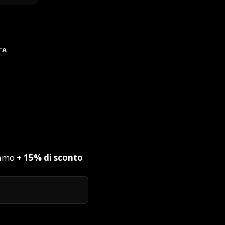
TA
iamo +
15% di sconto