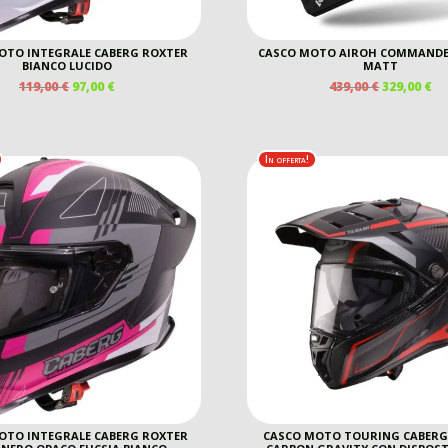
OTO INTEGRALE CABERG ROXTER
CASCO MOTO AIROH COMMANDER
BIANCO LUCIDO
MATT
IL
IL
IL
IL
119,00
€
97,00
€
439,00
€
329,00
€
PREZZO
PREZZO
PREZZO
P
ORIGINALE
ATTUALE
ORIGINAL
A
ERA:
È:
ERA:
È:
119,00 €.
97,00 €.
439,00 €.
32
In offerta!
OTO INTEGRALE CABERG ROXTER
CASCO MOTO TOURING CABERG