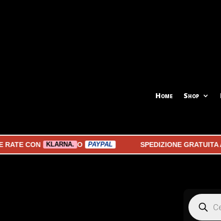
Home
Shop
 CON
O
SPEDIZIONE GRATUITA A PAR
KLARNA.
PAYPAL
Products
search