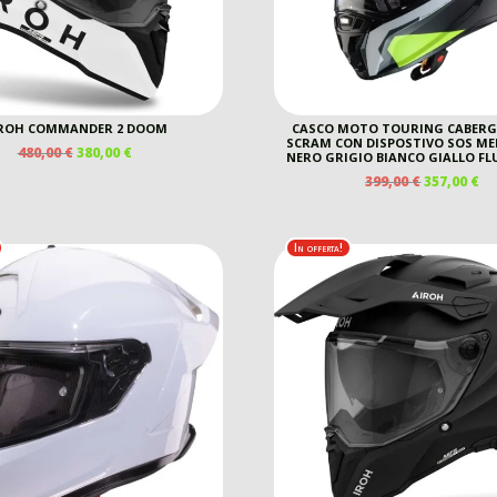
ROH COMMANDER 2 DOOM
CASCO MOTO TOURING CABERG
SCRAM CON DISPOSTIVO SOS MED
IL
IL
480,00
€
380,00
€
NERO GRIGIO BIANCO GIALLO F
PREZZO
PREZZO
IL
IL
399,00
€
357,00
€
ORIGINALE
ATTUALE
PREZZO
P
ERA:
È:
ORIGINAL
A
480,00 €.
380,00 €.
ERA:
È:
In offerta!
399,00 €.
35