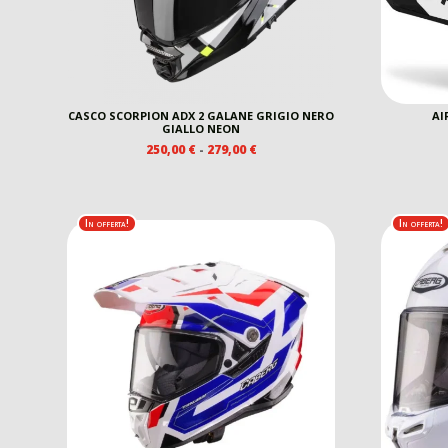
CASCO SCORPION ADX 2 GALANE GRIGIO NERO
AI
GIALLO NEON
FASCIA
250,00
€
-
279,00
€
DI
PREZZO:
DA
250,00 €
In offerta!
In offerta!
A
279,00 €