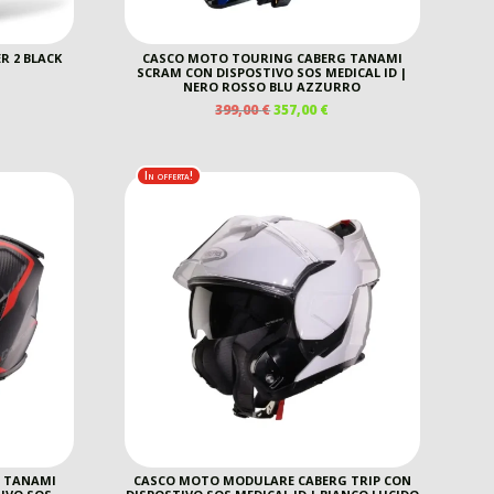
 2 BLACK
CASCO MOTO TOURING CABERG TANAMI
SCRAM CON DISPOSTIVO SOS MEDICAL ID |
NERO ROSSO BLU AZZURRO
IL
IL
399,00
€
357,00
€
REZZO
PREZZO
PREZZO
E
TTUALE
ORIGINALE
ATTUALE
ERA:
È:
9,00 €.
In offerta!
399,00 €.
357,00 €.
 TANAMI
CASCO MOTO MODULARE CABERG TRIP CON