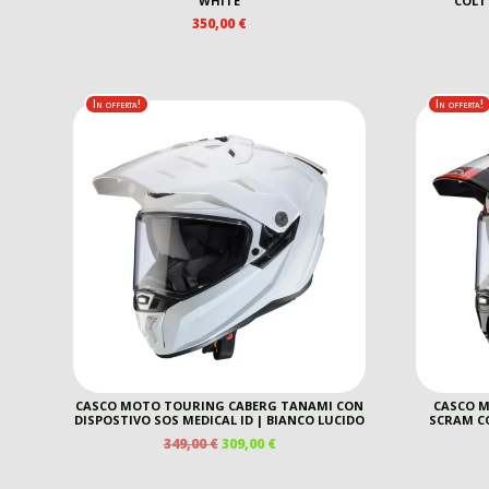
WHITE
COLT
350,00
€
In offerta!
In offerta!
CASCO MOTO TOURING CABERG TANAMI CON
CASCO 
DISPOSTIVO SOS MEDICAL ID | BIANCO LUCIDO
SCRAM CO
IL
IL
349,00
€
309,00
€
PREZZO
PREZZO
ORIGINALE
ATTUALE