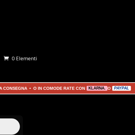
0 Elementi
i
SEGNA • O IN COMODE RATE CON
O
KLARNA.
PAYPAL