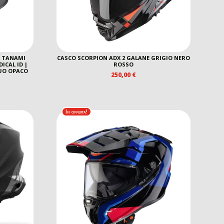
 TANAMI
CASCO SCORPION ADX 2 GALANE GRIGIO NERO
ICAL ID |
ROSSO
LUO OPACO
250,00
€
REZZO
E
TTUALE
In offerta!
7,00 €.