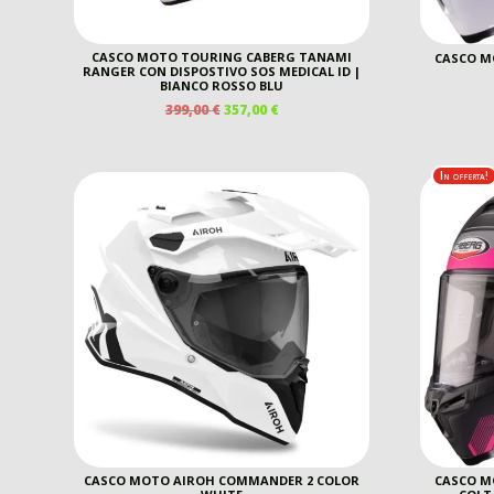
CASCO MOTO TOURING CABERG TANAMI
CASCO M
RANGER CON DISPOSTIVO SOS MEDICAL ID |
BIANCO ROSSO BLU
IL
IL
399,00
€
357,00
€
PREZZO
PREZZO
ORIGINALE
ATTUALE
ERA:
È:
In offerta!
399,00 €.
357,00 €.
CASCO MOTO AIROH COMMANDER 2 COLOR
CASCO M