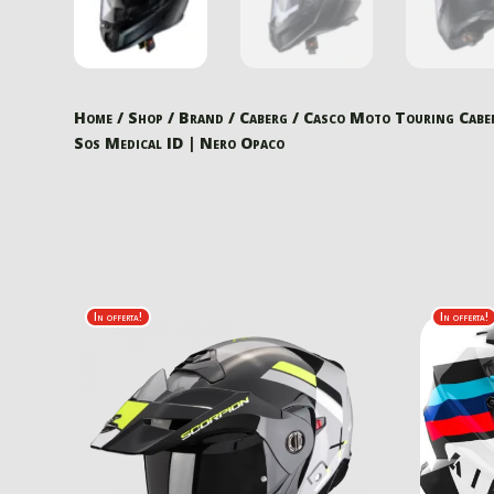
Home
/
Shop
/
Brand
/
Caberg
/ Casco Moto Touring Cabe
Sos Medical ID | Nero Opaco
In offerta!
In offerta!