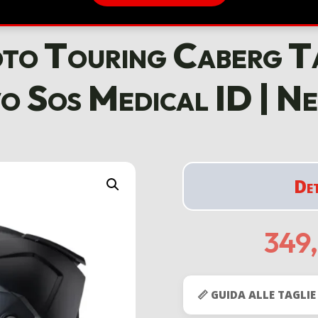
to Touring Caberg T
vo Sos Medical ID | N
De
349
📏 GUIDA ALLE TAGLIE