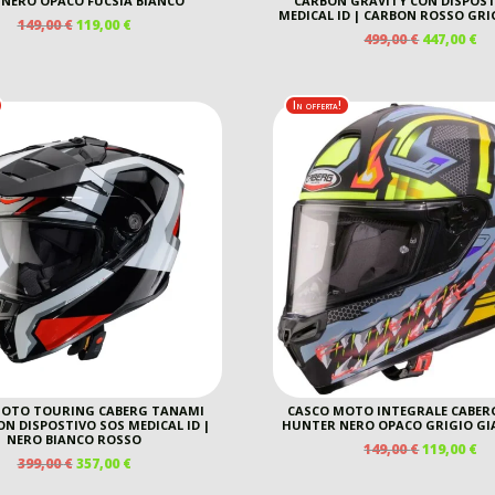
 NERO OPACO FUCSIA BIANCO
CARBON GRAVITY CON DISPOST
MEDICAL ID | CARBON ROSSO GR
IL
IL
149,00
€
119,00
€
IL
IL
499,00
€
447,00
€
PREZZO
PREZZO
PREZZO
P
ORIGINALE
ATTUALE
ORIGINAL
A
ERA:
È:
ERA:
È:
149,00 €.
119,00 €.
In offerta!
499,00 €.
44
MOTO TOURING CABERG TANAMI
CASCO MOTO INTEGRALE CABER
N DISPOSTIVO SOS MEDICAL ID |
HUNTER NERO OPACO GRIGIO GI
NERO BIANCO ROSSO
IL
IL
149,00
€
119,00
€
IL
IL
399,00
€
357,00
€
PREZZO
P
PREZZO
PREZZO
ORIGINAL
A