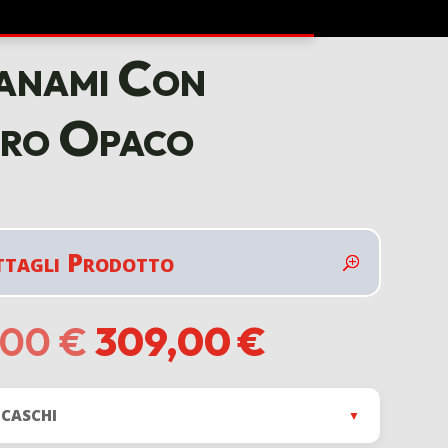
anami Con
ero Opaco
ttagli Prodotto
Il
Il
,00
€
309,00
€
prezzo
prezzo
originale
attuale
era:
è:
 CASCHI
▼
349,00 €.
309,00 €.