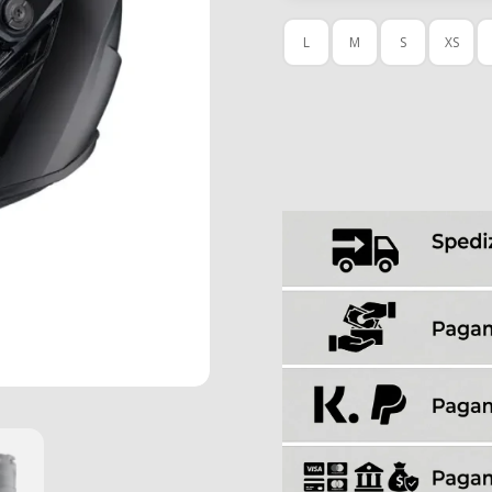
L
M
S
XS