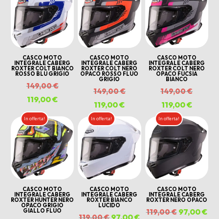
al
più
recente
CASCO MOTO
CASCO MOTO
CASCO MOTO
INTEGRALE CABERG
INTEGRALE CABERG
INTEGRALE CABERG
ROXTER COLT BIANCO
ROXTER COLT NERO
ROXTER COLT NERO
ROSSO BLU GRIGIO
OPACO ROSSO FLUO
OPACO FUCSIA
GRIGIO
BIANCO
Il
149,00
€
Il
Il
149,00
€
149,00
€
prezzo
119,00
€
Il
prezzo
prezzo
119,00
€
Il
119,00
€
Il
originale
prezzo
originale
origina
prezzo
prezzo
In offerta!
In offerta!
In offerta!
era:
attuale
era:
era:
attuale
attuale
149,00 €.
è:
149,00 €.
149,00 
è:
è:
119,00 €.
119,00 €.
119,00 
CASCO MOTO
CASCO MOTO
CASCO MOTO
INTEGRALE CABERG
INTEGRALE CABERG
INTEGRALE CABERG
ROXTER HUNTER NERO
ROXTER BIANCO
ROXTER NERO OPACO
OPACO GRIGIO
LUCIDO
Il
97,00
€
Il
GIALLO FLUO
119,00
€
Il
97,00
€
Il
119,00
€