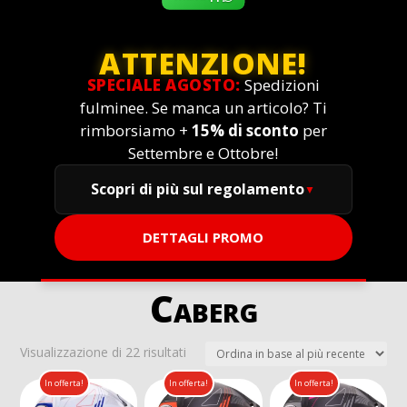
ATTENZIONE!
SPECIALE AGOSTO:
Spedizioni
fulminee. Se manca un articolo? Ti
rimborsiamo +
15% di sconto
per
Settembre e Ottobre!
Scopri di più sul regolamento
DETTAGLI PROMO
Caberg
Ordina
Visualizzazione di 22 risultati
in
In offerta!
In offerta!
In offerta!
base