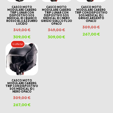
CASCO MOTO
CASCO MOTO
CASCO MOTO
MODULARE CABERG
MODULARE CABERG
MODULARE CABERG
TRIP LUNAR CON
TRIP LUNAR CON
TRIP CON DISPOSTIVO
DISPOSTIVO SOS
DISPOSTIVO SOS
SOS MEDICAL ID |
MEDICAL ID | BIANCO
MEDICAL ID | NERO
GRIGIO ARGENTO
ROSSO BLU AZZURRO
GRIGIO GIALLO FLUO
OPACO
LUCIDO
OPACO
Il
309,00
€
Il
Il
349,00
€
349,00
€
prezzo
267,00
€
Il
prezzo
prezzo
309,00
€
Il
309,00
€
Il
origina
prezzo
originale
originale
prezzo
prezzo
In offerta!
era:
attuale
era:
era:
attuale
attuale
309,00
è:
349,00 €.
349,00 €.
è:
è:
267,00
309,00 €.
309,00 €.
CASCO MOTO
MODULARE CABERG
TRIP CON DISPOSTIVO
SOS MEDICAL ID |
NERO OPACO
Il
309,00
€
prezzo
267,00
€
Il
originale
prezzo