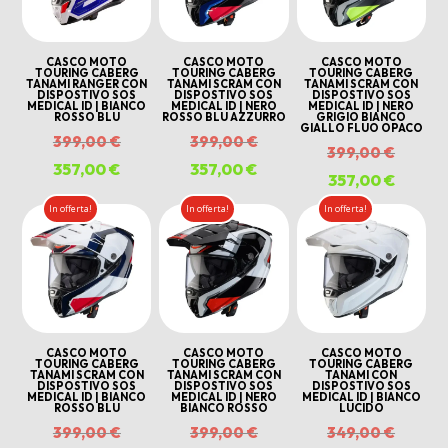
CASCO MOTO
CASCO MOTO
CASCO MOTO
TOURING CABERG
TOURING CABERG
TOURING CABERG
TANAMI RANGER CON
TANAMI SCRAM CON
TANAMI SCRAM CON
DISPOSTIVO SOS
DISPOSTIVO SOS
DISPOSTIVO SOS
MEDICAL ID | BIANCO
MEDICAL ID | NERO
MEDICAL ID | NERO
ROSSO BLU
ROSSO BLU AZZURRO
GRIGIO BIANCO
GIALLO FLUO OPACO
Il
Il
399,00
€
399,00
€
Il
399,00
€
prezzo
prezzo
357,00
€
Il
357,00
€
Il
prezzo
357,00
€
Il
originale
originale
prezzo
prezzo
origina
prezzo
In offerta!
In offerta!
In offerta!
era:
era:
attuale
attuale
era:
attuale
399,00 €.
399,00 €.
è:
è:
399,00
è:
357,00 €.
357,00 €.
357,00 
CASCO MOTO
CASCO MOTO
CASCO MOTO
TOURING CABERG
TOURING CABERG
TOURING CABERG
TANAMI SCRAM CON
TANAMI SCRAM CON
TANAMI CON
DISPOSTIVO SOS
DISPOSTIVO SOS
DISPOSTIVO SOS
MEDICAL ID | BIANCO
MEDICAL ID | NERO
MEDICAL ID | BIANCO
ROSSO BLU
BIANCO ROSSO
LUCIDO
Il
Il
Il
399,00
€
399,00
€
349,00
€