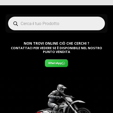
era:
attuale
309,00 €.
è:
Products
267,00 €.
search
NON TROVI ONLINE CIÒ CHE CERCHI ?
CONTATTACI PER VEDERE SE È DISPONIBILE NEL NOSTRO
PUNTO VENDITA
WhatsApp