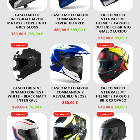
CASCO MOTO
CASCO MOTO AIROH
CASCO MOTO
INTEGRALE AIROH
COMMANDER 2
INTEGRALE MT
MATRYX SCOPE LIGHT
REVEAL BLU/RED
HELMETS TARGO S
GREY GLOSS
OUTSIDE C3 GRIGIO
IL
IL
480,00
€
389,00
€
GIALLO LUCIDO
IL
IL
389,00
€
235,00
€
PREZZO
PREZZO
IL
IL
179,00
€
99,00
€
PREZZO
PREZZO
ORIGINALE
ATTUALE
PREZZO
PREZ
ORIGINALE
ATTUALE
In offerta!
In offerta!
ERA:
È:
ORIGINALE
ATTU
ERA:
È:
480,00 €.
389,00 €.
ERA:
È:
389,00 €.
235,00 €.
179,00 €.
99,00 
CASCO ORIGINE
CASCO MOTO AIROH
CASCO MOTO
DINAMO CONTEST
COMMANDER 2
INTEGRALE MT
WHITE – BLACK MATT
REVEAL BLU GLOSS
HELMETS TARGO S
INTEGRALE
BRIK C3 OPACO
380,00
€
IL
IL
IL
IL
129,00
€
70,00
€
179,00
€
89,00
€
PREZZO
PREZZO
PREZZO
PREZ
In offerta!
In offerta!
In offerta!
ORIGINALE
ATTUALE
ORIGINALE
ATTU
ERA:
È:
ERA:
È:
129,00 €.
70,00 €.
179,00 €.
89,00 