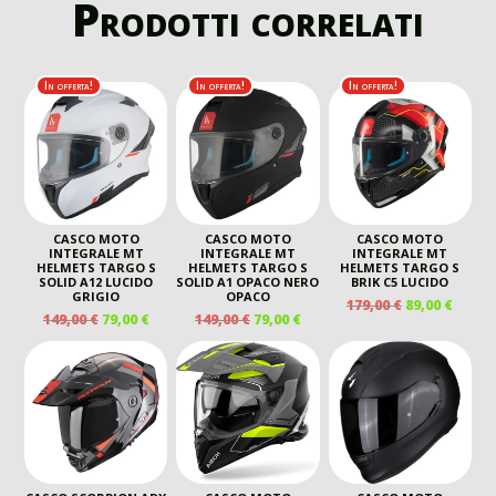
Prodotti correlati
In offerta!
In offerta!
In offerta!
CASCO MOTO
CASCO MOTO
CASCO MOTO
INTEGRALE MT
INTEGRALE MT
INTEGRALE MT
HELMETS TARGO S
HELMETS TARGO S
HELMETS TARGO S
SOLID A12 LUCIDO
SOLID A1 OPACO NERO
BRIK C5 LUCIDO
GRIGIO
OPACO
IL
IL
179,00
€
89,00
€
IL
IL
IL
IL
149,00
€
79,00
€
149,00
€
79,00
€
PREZZO
PREZ
PREZZO
PREZZO
PREZZO
PREZZO
ORIGINALE
ATTU
ORIGINALE
ATTUALE
ORIGINALE
ATTUALE
ERA:
È:
ERA:
È:
ERA:
È:
179,00 €.
89,00 
149,00 €.
79,00 €.
149,00 €.
79,00 €.