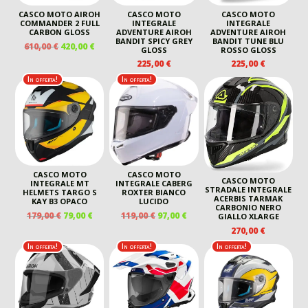
CASCO MOTO AIROH
CASCO MOTO
CASCO MOTO
COMMANDER 2 FULL
INTEGRALE
INTEGRALE
CARBON GLOSS
ADVENTURE AIROH
ADVENTURE AIROH
BANDIT SPICY GREY
BANDIT TUNE BLU
IL
IL
610,00
€
420,00
€
GLOSS
ROSSO GLOSS
PREZZO
PREZZO
225,00
€
225,00
€
ORIGINALE
ATTUALE
In offerta!
In offerta!
ERA:
È:
610,00 €.
420,00 €.
CASCO MOTO
CASCO MOTO
CASCO MOTO
INTEGRALE MT
INTEGRALE CABERG
STRADALE INTEGRALE
HELMETS TARGO S
ROXTER BIANCO
ACERBIS TARMAK
KAY B3 OPACO
LUCIDO
CARBONIO NERO
IL
IL
IL
IL
179,00
€
79,00
€
119,00
€
97,00
€
GIALLO XLARGE
PREZZO
PREZZO
PREZZO
PREZZO
270,00
€
ORIGINALE
ATTUALE
ORIGINALE
ATTUALE
In offerta!
In offerta!
In offerta!
ERA:
È:
ERA:
È:
179,00 €.
79,00 €.
119,00 €.
97,00 €.