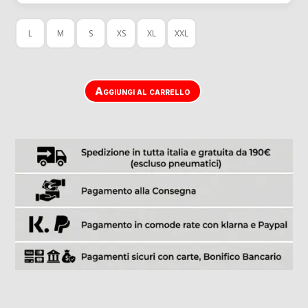
L
M
S
XS
XL
XXL
Aggiungi al carrello