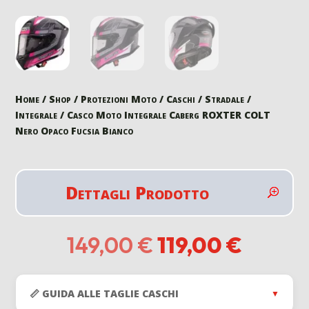
Home
/
Shop
/
Protezioni Moto
/
Caschi
/
Stradale
/
Integrale
/ Casco Moto Integrale Caberg ROXTER COLT
Nero Opaco Fucsia Bianco
Dettagli Prodotto
Il
Il
149,00
€
119,00
€
prezzo
prezzo
originale
attual
era:
è:
📏 GUIDA ALLE TAGLIE CASCHI
▼
149,00 €.
119,00 