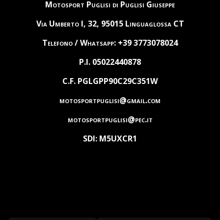
Motosport Puglisi di Puglisi Giuseppe
Via Umberto I, 32, 95015 Linguaglossa CT
Telefono / Whatsapp: +39 3773078024
P.I. 05022440878
C.F. PGLGPP90C29C351W
motosportpuglisi@gmail.com
motosportpuglisi@pec.it
SDI: M5UXCR1