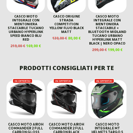
CASCO MOTO
CASCO ORIGINE
CASCO MOTO
INTEGRALE CON
STRADA
INTEGRALE CON
MENTONIERA
COMPETITION
MENTONIERA
STACCABILE TUCANO
YELLOW FLUO BLACK
STACCABILE +
URBANO HYPERLINK
MATT
BLUETOOTH MIDLAND
SPEED BIANCO BLU
TUCANO URBANO
IL
IL
130,00
€
80,00
€
RED
HYPERLINK MATT
PREZZO
PREZZO
BLACK | NERO OPACO
IL
IL
219,00
€
169,00
€
ORIGINALE
ATTUALE
IL
IL
299,00
€
199,00
€
PREZZO
PREZZO
ERA:
È:
PREZZO
PREZ
ORIGINALE
ATTUALE
130,00 €.
80,00 €.
ORIGINALE
ATTU
ERA:
È:
ERA:
È:
PRODOTTI CONSIGLIATI PER TE
219,00 €.
169,00 €.
299,00 €.
199,00
IN OFFERTA!
IN OFFERTA!
IN OFFERTA!
CASCO MOTO AIROH
CASCO MOTO AIROH
CASCO MOTO
COMMANDER 2 FULL
COMMANDER 2 FULL
INTEGRALE MT
CARBON GLOSS
CARBON BLACK
HELMETS TARGO S