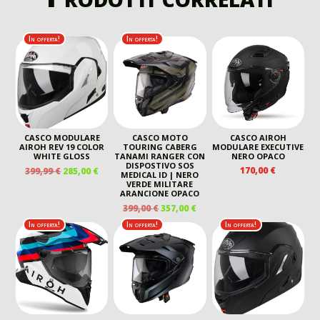
In offerta!
In offerta!
CASCO MODULARE
CASCO MOTO
CASCO AIROH
AIROH REV 19 COLOR
TOURING CABERG
MODULARE EXECUTIVE
WHITE GLOSS
TANAMI RANGER CON
NERO OPACO
DISPOSTIVO SOS
IL
IL
170,00
€
399,99
€
285,00
€
MEDICAL ID | NERO
PREZZO
PREZZO
VERDE MILITARE
ARANCIONE OPACO
ORIGINALE
ATTUALE
IL
IL
ERA:
È:
399,00
€
357,00
€
PREZZO
PREZZO
399,99 €.
285,00 €.
In offerta!
In offerta!
In offerta!
ORIGINALE
ATTUALE
ERA:
È:
399,00 €.
357,00 €.