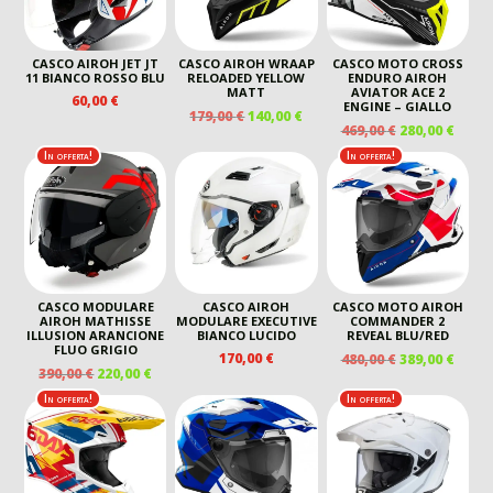
CASCO AIROH JET JT
CASCO AIROH WRAAP
CASCO MOTO CROSS
11 BIANCO ROSSO BLU
RELOADED YELLOW
ENDURO AIROH
MATT
AVIATOR ACE 2
60,00
€
ENGINE – GIALLO
IL
IL
179,00
€
140,00
€
IL
IL
469,00
€
280,00
€
PREZZO
PREZZO
PREZZO
PREZ
ORIGINALE
ATTUALE
In offerta!
In offerta!
ORIGINALE
ATTU
ERA:
È:
ERA:
È:
179,00 €.
140,00 €.
469,00 €.
280,00
CASCO MODULARE
CASCO AIROH
CASCO MOTO AIROH
AIROH MATHISSE
MODULARE EXECUTIVE
COMMANDER 2
ILLUSION ARANCIONE
BIANCO LUCIDO
REVEAL BLU/RED
FLUO GRIGIO
IL
IL
170,00
€
480,00
€
389,00
€
IL
IL
390,00
€
220,00
€
PREZZO
PREZ
PREZZO
PREZZO
ORIGINALE
ATTU
In offerta!
In offerta!
ORIGINALE
ATTUALE
ERA:
È:
ERA:
È:
480,00 €.
389,00
390,00 €.
220,00 €.