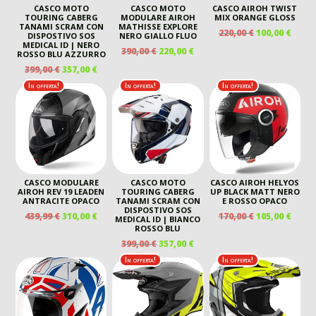
CASCO MOTO
CASCO MOTO
CASCO AIROH TWIST
TOURING CABERG
MODULARE AIROH
MIX ORANGE GLOSS
TANAMI SCRAM CON
MATHISSE EXPLORE
IL
IL
220,00
€
100,00
€
DISPOSTIVO SOS
NERO GIALLO FLUO
PREZZO
PREZ
MEDICAL ID | NERO
IL
IL
390,00
€
220,00
€
ROSSO BLU AZZURRO
ORIGINALE
ATTU
PREZZO
PREZZO
IL
IL
399,00
€
357,00
€
ERA:
È:
ORIGINALE
ATTUALE
PREZZO
PREZZO
220,00 €.
100,00
In offerta!
In offerta!
In offerta!
ERA:
È:
ORIGINALE
ATTUALE
390,00 €.
220,00 €.
ERA:
È:
399,00 €.
357,00 €.
CASCO MODULARE
CASCO MOTO
CASCO AIROH HELYOS
AIROH REV 19 LEADEN
TOURING CABERG
UP BLACK MATT NERO
ANTRACITE OPACO
TANAMI SCRAM CON
E ROSSO OPACO
DISPOSTIVO SOS
IL
IL
IL
IL
439,99
€
310,00
€
170,00
€
105,00
€
MEDICAL ID | BIANCO
PREZZO
PREZZO
PREZZO
PREZ
ROSSO BLU
ORIGINALE
ATTUALE
ORIGINALE
ATTU
IL
IL
399,00
€
357,00
€
ERA:
È:
ERA:
È:
PREZZO
PREZZO
In offerta!
In offerta!
439,99 €.
310,00 €.
170,00 €.
105,00
ORIGINALE
ATTUALE
ERA:
È:
399,00 €.
357,00 €.