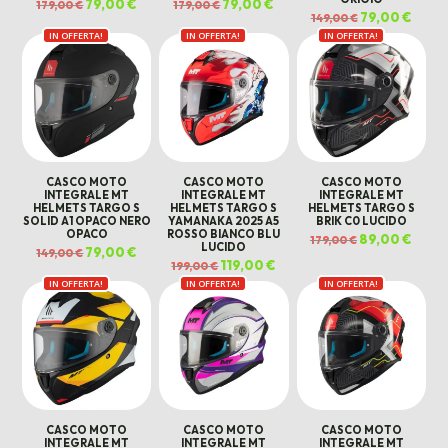
Il
79,00
€
Il
Il
79,00
€
Il
179,00
€
179,00
€
prezzo
prezzo
prezzo
prezzo
Il
79,00
€
Il
149,00
€
originale
attuale
originale
attuale
prezzo
prezz
era:
è:
era:
è:
IN OFFERTA!
IN OFFERTA!
IN OFFERTA!
originale
attual
179,00 €.
79,00 €.
179,00 €.
79,00 €.
era:
è:
149,00 €.
79,00 
CASCO MOTO
CASCO MOTO
CASCO MOTO
INTEGRALE MT
INTEGRALE MT
INTEGRALE MT
HELMETS TARGO S
HELMETS TARGO S
HELMETS TARGO S
SOLID A1 OPACO NERO
YAMANAKA 2025 A5
BRIK C0 LUCIDO
OPACO
ROSSO BIANCO BLU
Il
89,00
€
Il
179,00
€
LUCIDO
prezzo
prezz
Il
79,00
€
Il
149,00
€
originale
attual
prezzo
prezzo
Il
119,00
€
Il
199,00
€
era:
è:
originale
attuale
prezzo
prezzo
179,00 €.
89,00 
era:
è:
IN OFFERTA!
IN OFFERTA!
originale
attuale
IN OFFERTA!
149,00 €.
79,00 €.
era:
è:
199,00 €.
119,00 €.
CASCO MOTO
CASCO MOTO
CASCO MOTO
INTEGRALE MT
INTEGRALE MT
INTEGRALE MT