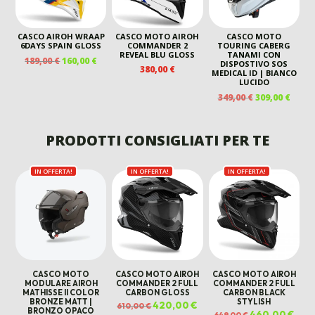
CASCO AIROH WRAAP
CASCO MOTO AIROH
CASCO MOTO
6DAYS SPAIN GLOSS
COMMANDER 2
TOURING CABERG
REVEAL BLU GLOSS
TANAMI CON
IL
IL
189,00
€
160,00
€
DISPOSTIVO SOS
380,00
€
PREZZO
PREZZO
MEDICAL ID | BIANCO
LUCIDO
ORIGINALE
ATTUALE
IL
IL
ERA:
È:
349,00
€
309,00
€
PREZZO
PREZ
189,00 €.
160,00 €.
ORIGINALE
ATTU
ERA:
È:
PRODOTTI CONSIGLIATI PER TE
349,00 €.
309,00
IN OFFERTA!
IN OFFERTA!
IN OFFERTA!
CASCO MOTO
CASCO MOTO AIROH
CASCO MOTO AIROH
MODULARE AIROH
COMMANDER 2 FULL
COMMANDER 2 FULL
MATHISSE II COLOR
CARBON GLOSS
CARBON BLACK
BRONZE MATT |
STYLISH
Il
420,00
€
Il
610,00
€
BRONZO OPACO
prezzo
prezzo
Il
460,00
€
Il
649,00
€