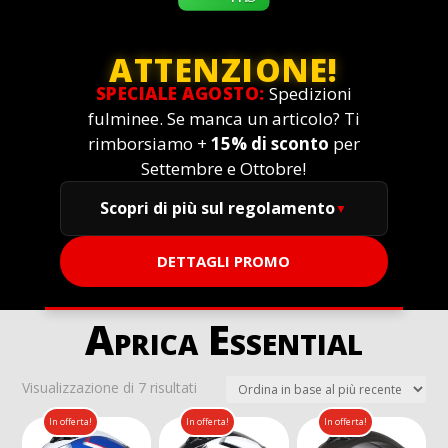
ATTENZIONE!
SPECIALE AGOSTO:
Spedizioni
fulminee. Se manca un articolo? Ti
rimborsiamo +
15% di sconto
per
Settembre e Ottobre!
Scopri di più sul regolamento
DETTAGLI PROMO
Aprica Essential
Ordina
Visualizzazione di 7 risultati
in
In offerta!
In offerta!
In offerta!
base