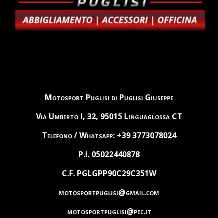
Motosport Puglisi di Puglisi Giuseppe
Via Umberto I, 32, 95015 Linguaglossa CT
Telefono / Whatsapp: +39 3773078024
P.I. 05022440878
C.F. PGLGPP90C29C351W
motosportpuglisi@gmail.com
motosportpuglisi@pec.it