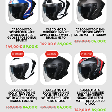
al
più
recente
CASCO MOTO
CASCO MOTO
CASCO MOTO DEMI-
ORIGINE DEMI-JET
ORIGINE DEMI-JET
JET ORIGINE APRICA
APRICA RED BLU
APRICA BLACK WHITE |
SOLID MATT TITANIUM
GLOSS | ROSSO BLU
BIANCO NERO
Il
84,00
€
Il
BIANCO
139,00
€
Il
89,00
€
Il
149,00
€
Il
89,00
€
Il
149,00
€
prezzo
pr
prezzo
prezzo
prezzo
prezzo
originale
att
In offerta!
In offerta!
In offerta!
originale
attuale
originale
attuale
era:
è:
era:
è:
era:
è:
139,00 €.
84
149,00 €.
89,00 €.
149,00 €.
89,00 €.
CASCO MOTO
CASCO MOTO
CASCO MOTO
SCOOTER ORIGINE
SCOOTER ORIGINE
SCOOTER ORIGINE
DEMI-JET APRICA
DEMI-JET APRICA
DEMI-JET APRICA
SOLID WHITE GLOSS |
SOLID MATT BLACK |
SHADE RED BLACK
BIANCO LUCIDO
NERO OPACO
MATT | NERO ROSSO
OPACO
Il
84,00
€
Il
Il
84,00
€
Il
139,00
€
139,00
€
Il
89,00
€
Il
149,00
€