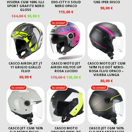
VISIERA CGM 169G ILLI
EXO-CITY II SOLID
126S IPER DISCO
SPORT GRAFITE NERO
NERO OPACO
90,00
€
GLOSS
115,00
€
IL
IL
134,00
€
90,00
€
PREZZO
PREZZO
In offerta!
ORIGINALE
ATTUALE
ERA:
È:
134,00 €.
90,00 €.
CASCO AIROH JET JT
CASCO MOTO JET
CASCO MOTO JET CGM
11 GRIGIO GIALLO
AIROH HELYOS UP
167M FLO DOT NERO-
FLUO
ROSA LUCIDO
ROSA FLUO OPACO –
VISIERA LUNGA
IL
IL
60,00
€
170,00
€
105,00
€
80,00
€
PREZZO
PREZZO
ORIGINALE
ATTUALE
In offerta!
In offerta!
In offerta!
ERA:
È:
170,00 €.
105,00 €.
CASCO JET CGM 167A
CASCO MOTO
CASCO JET CGM 167G
FLO MONO BIGIO –
ORIGINE DEMI-JET
FLO WAY ANTRACITE