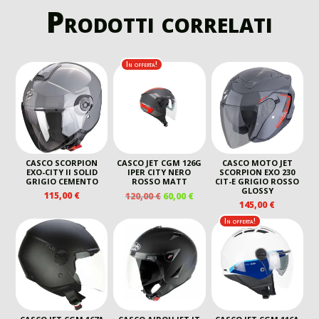
Prodotti correlati
In offerta!
CASCO SCORPION
CASCO JET CGM 126G
CASCO MOTO JET
EXO-CITY II SOLID
IPER CITY NERO
SCORPION EXO 230
GRIGIO CEMENTO
ROSSO MATT
CIT-E GRIGIO ROSSO
GLOSSY
IL
IL
115,00
€
120,00
€
60,00
€
145,00
€
PREZZO
PREZZO
ORIGINALE
ATTUALE
In offerta!
ERA:
È:
120,00 €.
60,00 €.