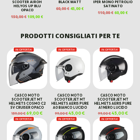
SCOOTER AIROH
BLACK MATT
IPER MONO PETROLIO
HELYOS UP BLU
SATINATO
IL
IL
60,00
€
45,00
€
OPACO
IL
IL
110,00
€
60,00
€
PREZZO
PREZZO
IL
IL
150,00
€
109,00
€
PREZZO
PREZ
ORIGINALE
ATTUALE
PREZZO
PREZZO
ORIGINALE
ATTU
ERA:
È:
ORIGINALE
ATTUALE
ERA:
È:
60,00 €.
45,00 €.
ERA:
È:
PRODOTTI CONSIGLIATI PER TE
110,00 €.
60,00 
150,00 €.
109,00 €.
IN OFFERTA!
IN OFFERTA!
IN OFFERTA!
CASCO MOTO
CASCO MOTO
CASCO MOTO
SCOOTER JET MT
SCOOTER JET MT
SCOOTER JET MT
HELMETS COSMO C2
HELMETS AERIS PURE
HELMETS AERIS PURE
SV CRUISER OPACO
A0 BIANCO LUCIDO
A1 NERO LUCIDO
Il
69,00
€
Il
Il
45,00
€
Il
Il
45,00
€
Il
159,00
€
99,00
€
99,00
€
prezzo
prezzo
prezzo
prezzo
prezzo
prezz
IN OFFERTA!
originale
attuale
IN OFFERTA!
originale
attuale
IN OFFERTA!
originale
attual
era:
è:
era:
è:
era:
è:
159,00 €.
69,00 €.
99,00 €.
45,00 €.
99,00 €.
45,00 