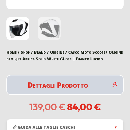
Home
/
Shop
/
Brand
/
Origine
/ Casco Moto Scooter Origine
demi-jet Aprica Solid White GLoss | Bianco Lucido
Dettagli Prodotto
Il
Il
139,00
€
84,00
€
prezzo
prezzo
originale
attuale
era:
è:
📏 GUIDA ALLE TAGLIE CASCHI
▼