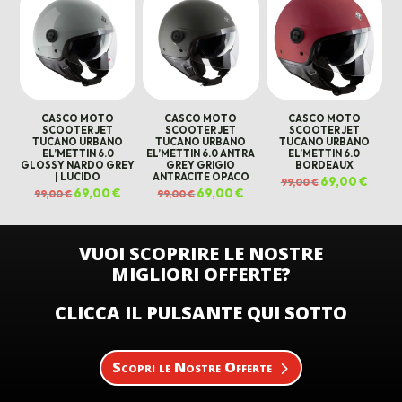
99,00 €.
69,00 
CASCO MOTO
CASCO MOTO
CASCO MOTO
SCOOTER JET
SCOOTER JET
SCOOTER JET
TUCANO URBANO
TUCANO URBANO
TUCANO URBANO
EL’METTIN 6.0
EL’METTIN 6.0 ANTRA
EL’METTIN 6.0
GLOSSY NARDO GREY
GREY GRIGIO
BORDEAUX
| LUCIDO
ANTRACITE OPACO
Il
69,00
€
Il
99,00
€
prezzo
prezz
Il
69,00
€
Il
Il
69,00
€
Il
99,00
€
99,00
€
originale
attual
prezzo
prezzo
prezzo
prezzo
era:
è:
originale
attuale
originale
attuale
99,00 €.
69,00 
era:
è:
era:
è:
99,00 €.
69,00 €.
99,00 €.
69,00 €.
VUOI SCOPRIRE LE NOSTRE
MIGLIORI OFFERTE?
CLICCA IL PULSANTE QUI SOTTO
Scopri le Nostre Offerte