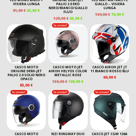
VISIERA LUNGA
PALIO 2.0 EKO
GIALLO – VISIERA
NERO/BIANCO/GIALLO
LUNGA
IL
IL
91,00
€
65,00
€
FLUO
IL
IL
104,00
€
70,00
€
PREZZO
PREZZO
IL
IL
129,00
€
65,00
€
PREZZO
PREZ
ORIGINALE
ATTUALE
PREZZO
PREZZO
ORIGINALE
ATTU
In offerta!
ERA:
È:
ORIGINALE
ATTUALE
ERA:
È:
91,00 €.
65,00 €.
ERA:
È:
104,00 €.
70,00 
129,00 €.
65,00 €.
CASCO MOTO
CASCO MOTO JET
CASCO AIROH JET JT
ORIGINE DEMI-JET
AIROH HELYOS COLOR
11 BIANCO ROSSO BLU
PALIO 2.0 SOLID NERO
METALLIC ROSE
60,00
€
OPACO
IL
IL
150,00
€
109,00
€
85,00
€
PREZZO
PREZZO
ORIGINALE
ATTUALE
In offerta!
In offerta!
In offerta!
ERA:
È:
150,00 €.
109,00 €.
CASCO MOTO
NZI RINGWAY DUO
CASCO JET CGM 126A