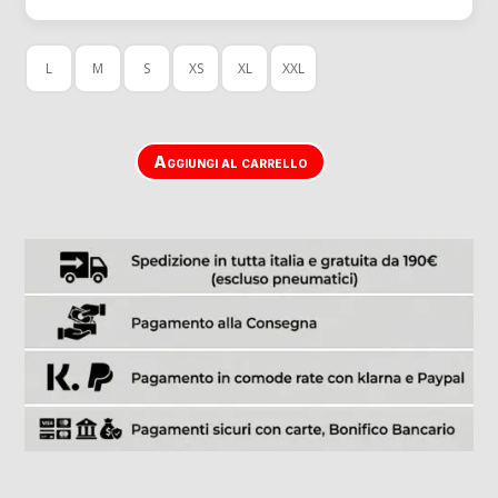
139,00 €.
84,00 
L
M
S
XS
XL
XXL
Aggiungi al carrello