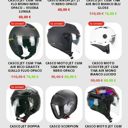
CASCO JET CGM 167A
CASCO AIROH JET JT
CASCO JET CGM 116A
FLO MONO NERO
11 NERO OPACO
AIR BICO BIANCO BLU
OPACO – VISIERA
GLOSS
60,00
€
LUNGA
IL
IL
110,00
€
76,00
€
60,00
€
PREZZO
PREZ
ORIGINALE
ATTU
In offerta!
In offerta!
In offerta!
ERA:
È:
110,00 €.
76,00 
CASCO JET CGM 116A
CASCO MOTO JET CGM
CASCO MOTO
AIR BICO GRAFITE
126A IPER MONO
SCOOTER JET CGM
GIALLO FLUO OPACO
NERO OPACO
116A AIR MONO
BIANCO LUCIDO
IL
IL
IL
IL
110,00
€
76,00
€
95,00
€
60,00
€
IL
IL
99,00
€
69,00
€
PREZZO
PREZZO
PREZZO
PREZZO
PREZZO
PREZZ
ORIGINALE
ATTUALE
ORIGINALE
ATTUALE
In offerta!
ORIGINALE
ATTUA
ERA:
È:
ERA:
È:
ERA:
È:
110,00 €.
76,00 €.
95,00 €.
60,00 €.
99,00 €.
69,00 €
CASCO JET DOPPIA
CASCO SCORPION
CASCO MOTO JET CGM