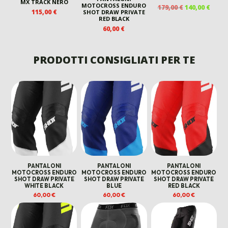
MX TRACK NERO
MOTOCROSS ENDURO
IL
IL
179,00
€
140,00
€
115,00
€
SHOT DRAW PRIVATE
PREZZO
PREZ
RED BLACK
ORIGINALE
ATTU
60,00
€
ERA:
È:
179,00 €.
140,00
PRODOTTI CONSIGLIATI PER TE
PANTALONI
PANTALONI
PANTALONI
MOTOCROSS ENDURO
MOTOCROSS ENDURO
MOTOCROSS ENDURO
SHOT DRAW PRIVATE
SHOT DRAW PRIVATE
SHOT DRAW PRIVATE
WHITE BLACK
BLUE
RED BLACK
60,00
€
60,00
€
60,00
€