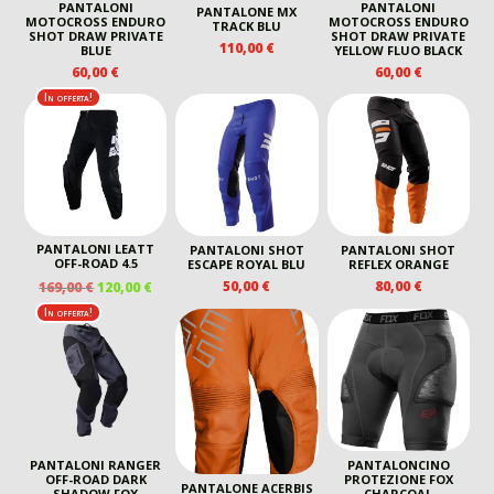
PANTALONI
PANTALONI
PANTALONE MX
MOTOCROSS ENDURO
MOTOCROSS ENDURO
TRACK BLU
SHOT DRAW PRIVATE
SHOT DRAW PRIVATE
110,00
€
BLUE
YELLOW FLUO BLACK
60,00
€
60,00
€
In offerta!
PANTALONI LEATT
PANTALONI SHOT
PANTALONI SHOT
OFF-ROAD 4.5
ESCAPE ROYAL BLU
REFLEX ORANGE
IL
IL
50,00
€
80,00
€
169,00
€
120,00
€
PREZZO
PREZZO
In offerta!
ORIGINALE
ATTUALE
ERA:
È:
169,00 €.
120,00 €.
PANTALONI RANGER
PANTALONCINO
OFF-ROAD DARK
PROTEZIONE FOX
PANTALONE ACERBIS
SHADOW FOX
CHARCOAL