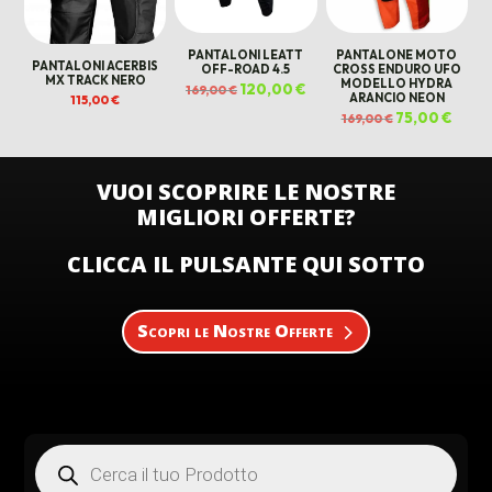
PANTALONI LEATT
PANTALONE MOTO
PANTALONI ACERBIS
OFF-ROAD 4.5
CROSS ENDURO UFO
MX TRACK NERO
MODELLO HYDRA
Il
120,00
€
Il
169,00
€
ARANCIO NEON
prezzo
prezzo
115,00
€
originale
attuale
Il
75,00
€
Il
169,00
€
era:
è:
prezzo
prezz
169,00 €.
120,00 €.
originale
attual
era:
è:
169,00 €.
75,00 
VUOI SCOPRIRE LE NOSTRE
MIGLIORI OFFERTE?
CLICCA IL PULSANTE QUI SOTTO
Scopri le Nostre Offerte
Products
search