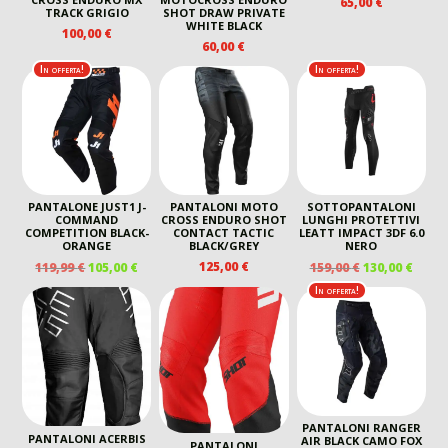
65,00
€
TRACK GRIGIO
SHOT DRAW PRIVATE
WHITE BLACK
100,00
€
60,00
€
In offerta!
In offerta!
PANTALONE JUST1 J-
PANTALONI MOTO
SOTTOPANTALONI
COMMAND
CROSS ENDURO SHOT
LUNGHI PROTETTIVI
COMPETITION BLACK-
CONTACT TACTIC
LEATT IMPACT 3DF 6.0
ORANGE
BLACK/GREY
NERO
IL
IL
IL
IL
125,00
€
119,99
€
105,00
€
159,00
€
130,00
€
PREZZO
PREZZO
PREZZO
PREZ
In offerta!
ORIGINALE
ATTUALE
ORIGINALE
ATTU
ERA:
È:
ERA:
È:
119,99 €.
105,00 €.
159,00 €.
130,00
PANTALONI RANGER
PANTALONI ACERBIS
AIR BLACK CAMO FOX
PANTALONI