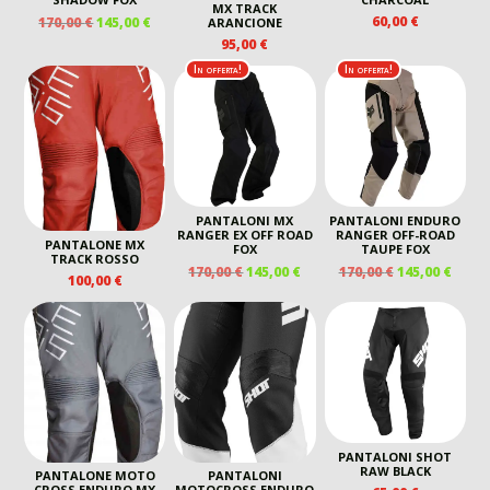
MX TRACK
IL
IL
60,00
€
170,00
€
145,00
€
ARANCIONE
PREZZO
PREZZO
95,00
€
ORIGINALE
ATTUALE
In offerta!
In offerta!
ERA:
È:
170,00 €.
145,00 €.
PANTALONI MX
PANTALONI ENDURO
RANGER EX OFF ROAD
RANGER OFF-ROAD
PANTALONE MX
FOX
TAUPE FOX
TRACK ROSSO
IL
IL
IL
IL
170,00
€
145,00
€
170,00
€
145,00
€
100,00
€
PREZZO
PREZZO
PREZZO
PREZ
ORIGINALE
ATTUALE
ORIGINALE
ATTU
ERA:
È:
ERA:
È:
170,00 €.
145,00 €.
170,00 €.
145,00
PANTALONI SHOT
RAW BLACK
PANTALONE MOTO
PANTALONI
CROSS ENDURO MX
MOTOCROSS ENDURO