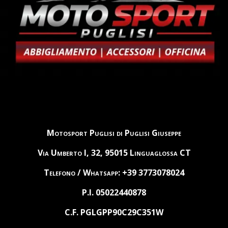
Motosport Puglisi di Puglisi Giuseppe
Via Umberto I, 32, 95015 Linguaglossa CT
Telefono / Whatsapp: +39 3773078024
P.I. 05022440878
C.F. PGLGPP90C29C351W