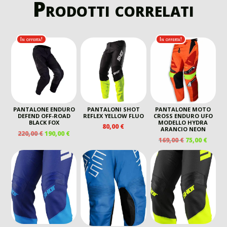
Prodotti correlati
In offerta!
In offerta!
PANTALONE ENDURO
PANTALONI SHOT
PANTALONE MOTO
DEFEND OFF-ROAD
REFLEX YELLOW FLUO
CROSS ENDURO UFO
BLACK FOX
MODELLO HYDRA
80,00
€
ARANCIO NEON
IL
IL
220,00
€
190,00
€
IL
IL
169,00
€
75,00
€
PREZZO
PREZZO
PREZZO
PREZ
ORIGINALE
ATTUALE
ORIGINALE
ATTU
ERA:
È:
ERA:
È:
220,00 €.
190,00 €.
169,00 €.
75,00 