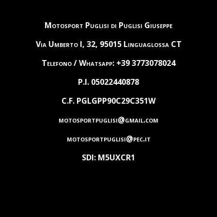
Motosport Puglisi di Puglisi Giuseppe
Via Umberto I, 32, 95015 Linguaglossa CT
Telefono / Whatsapp: +39 3773078024
P.I. 05022440878
C.F. PGLGPP90C29C351W
motosportpuglisi@gmail.com
motosportpuglisi@pec.it
SDI: M5UXCR1