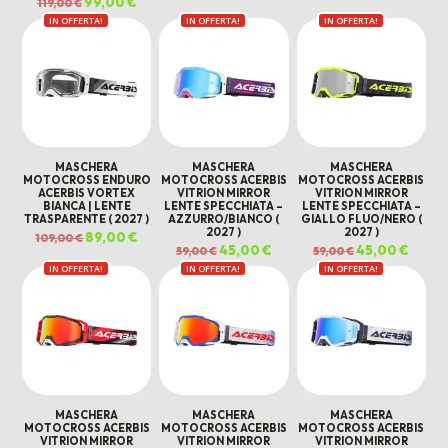
Il
99,00
€
Il
119,00
€
era:
è:
era:
è:
prezzo
prezzo
109,00 €.
89,00 €.
109,00 €.
89,00 
IN OFFERTA!
originale
attuale
IN OFFERTA!
IN OFFERTA!
era:
è:
119,00 €.
99,00 €.
MASCHERA
MASCHERA
MASCHERA
MOTOCROSS ENDURO
MOTOCROSS ACERBIS
MOTOCROSS ACERBIS
ACERBIS VORTEX
VITRION MIRROR
VITRION MIRROR
BIANCA | LENTE
LENTE SPECCHIATA –
LENTE SPECCHIATA –
TRASPARENTE ( 2027 )
AZZURRO/BIANCO (
GIALLO FLUO/NERO (
2027 )
2027 )
Il
89,00
€
Il
109,00
€
prezzo
prezzo
Il
45,00
€
Il
Il
45,00
€
Il
59,00
€
59,00
€
originale
attuale
prezzo
prezzo
prezzo
prezz
era:
è:
IN OFFERTA!
IN OFFERTA!
originale
attuale
IN OFFERTA!
originale
attual
109,00 €.
89,00 €.
era:
è:
era:
è:
59,00 €.
45,00 €.
59,00 €.
45,00 
MASCHERA
MASCHERA
MASCHERA
MOTOCROSS ACERBIS
MOTOCROSS ACERBIS
MOTOCROSS ACERBIS
VITRION MIRROR
VITRION MIRROR
VITRION MIRROR