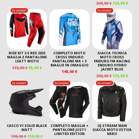
ORIGINALE
ATTUALE
ORIGINALE
ATTUALE
IL
IL
208,00
€
135,00
€
ERA:
È:
ERA:
È:
PREZZO
PREZ
In offerta!
In offerta!
220,00 €.
155,00 €.
40,00 €.
20,00 €.
ORIGINALE
ATTU
ERA:
È:
208,00 €.
135,00
RIDE KIT 3.5 RED 2023
COMPLETO MOTO
GIACCA TECNICA
MAGLIA E PANTALONE
CROSS ENDURO
MOTO CROSS
LEATT MOTO
PANTALONE MX + 3
ENDURO FM RACING
MAGLIE IN OMAGGIO
ENDURO HYDRO
IL
IL
130,00
€
95,00
€
JACKET BLUE
145,00
€
PREZZO
PREZZO
IL
IL
208,00
€
135,00
€
ORIGINALE
ATTUALE
PREZZO
PREZ
In offerta!
In offerta!
In offerta!
ERA:
È:
ORIGINALE
ATTU
130,00 €.
95,00 €.
ERA:
È:
208,00 €.
135,00
CASCO V1 SOLID BLACK
COMPLETO MAGLIA +
OJ STREAM MAN
MATT
PANTALONE JUST1
GIACCA MOTO ESTIVA
LIMITED EDITION
NERO
IL
IL
199,00
€
150,00
€