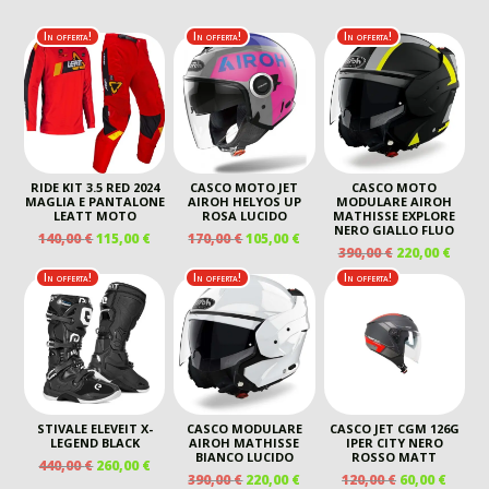
In offerta!
In offerta!
In offerta!
RIDE KIT 3.5 RED 2024
CASCO MOTO JET
CASCO MOTO
MAGLIA E PANTALONE
AIROH HELYOS UP
MODULARE AIROH
LEATT MOTO
ROSA LUCIDO
MATHISSE EXPLORE
NERO GIALLO FLUO
IL
IL
IL
IL
140,00
€
115,00
€
170,00
€
105,00
€
IL
IL
390,00
€
220,00
€
PREZZO
PREZZO
PREZZO
PREZZO
PREZZO
PREZ
ORIGINALE
ATTUALE
ORIGINALE
ATTUALE
In offerta!
In offerta!
In offerta!
ORIGINALE
ATTU
ERA:
È:
ERA:
È:
ERA:
È:
140,00 €.
115,00 €.
170,00 €.
105,00 €.
390,00 €.
220,00
STIVALE ELEVEIT X-
CASCO MODULARE
CASCO JET CGM 126G
LEGEND BLACK
AIROH MATHISSE
IPER CITY NERO
BIANCO LUCIDO
ROSSO MATT
IL
IL
440,00
€
260,00
€
IL
IL
IL
IL
390,00
€
220,00
€
120,00
€
60,00
€
PREZZO
PREZZO