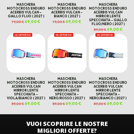
MASCHERA
MASCHERA
MASCHERA
MOTOCROSS ENDURO
MOTOCROSS ENDURO
MOTOCROSS ENDURO
ACERBIS VULCAN –
ACERBIS VULCAN –
ACERBIS VULCAN
GIALLO FLUO ( 2027 )
BIANCO ( 2027 )
MIRROR LENTE
SPECCHIATA – GIALLO
Il
69,00
€
Il
Il
69,00
€
Il
79,00
€
79,00
€
FLUO/NERO ( 2027 )
prezzo
prezzo
prezzo
prezzo
originale
attuale
originale
attuale
Il
69,00
€
Il
89,00
€
era:
è:
era:
è:
prezzo
prezz
79,00 €.
69,00 €.
79,00 €.
69,00 €.
IN OFFERTA!
IN OFFERTA!
IN OFFERTA!
originale
attual
era:
è:
89,00 €.
69,00 
MASCHERA
MASCHERA
MASCHERA
MOTOCROSS ENDURO
MOTOCROSS ENDURO
MOTOCROSS ENDURO
ACERBIS VULCAN
ACERBIS VULCAN
ACERBIS VULCAN
MIRROR LENTE
MIRROR LENTE
MIRROR LENTE
SPECCHIATA –
SPECCHIATA –
SPECCHIATA –
VIOLA/BIANCO ( 2027 )
NERO/ROSSO ( 2027 )
NERO/BIANCO ( 2027 )
Il
69,00
€
Il
Il
69,00
€
Il
Il
69,00
€
Il
89,00
€
89,00
€
89,00
€
prezzo
prezzo
prezzo
prezzo
prezzo
prezz
originale
attuale
originale
attuale
originale
attual
era:
è:
era:
è:
era:
è:
89,00 €.
69,00 €.
89,00 €.
69,00 €.
89,00 €.
69,00 
VUOI SCOPRIRE LE NOSTRE
MIGLIORI OFFERTE?