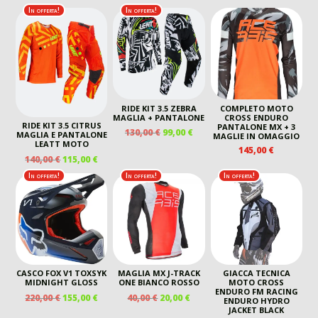
PREZZO
PREZZO
PREZZO
PREZ
ORIGINALE
ATTUALE
In offerta!
In offerta!
ORIGINALE
ATTUALE
ORIGINALE
ATTU
ERA:
È:
ERA:
È:
ERA:
È:
440,00 €.
260,00 €.
390,00 €.
220,00 €.
120,00 €.
60,00 
RIDE KIT 3.5 ZEBRA
COMPLETO MOTO
MAGLIA + PANTALONE
CROSS ENDURO
RIDE KIT 3.5 CITRUS
PANTALONE MX + 3
IL
IL
130,00
€
99,00
€
MAGLIA E PANTALONE
MAGLIE IN OMAGGIO
PREZZO
PREZZO
LEATT MOTO
145,00
€
ORIGINALE
ATTUALE
IL
IL
140,00
€
115,00
€
ERA:
È:
PREZZO
PREZZO
In offerta!
In offerta!
In offerta!
130,00 €.
99,00 €.
ORIGINALE
ATTUALE
ERA:
È:
140,00 €.
115,00 €.
CASCO FOX V1 TOXSYK
MAGLIA MX J-TRACK
GIACCA TECNICA
MIDNIGHT GLOSS
ONE BIANCO ROSSO
MOTO CROSS
ENDURO FM RACING
IL
IL
IL
IL
220,00
€
155,00
€
40,00
€
20,00
€
ENDURO HYDRO
PREZZO
PREZZO
PREZZO
PREZZO
JACKET BLACK