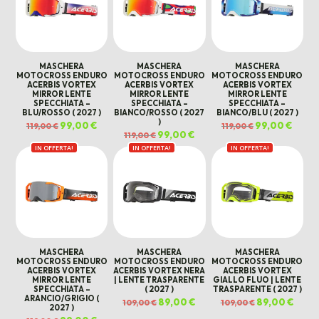
MASCHERA
MASCHERA
MASCHERA
MOTOCROSS ENDURO
MOTOCROSS ENDURO
MOTOCROSS ENDURO
ACERBIS VORTEX
ACERBIS VORTEX
ACERBIS VORTEX
MIRROR LENTE
MIRROR LENTE
MIRROR LENTE
SPECCHIATA –
SPECCHIATA –
SPECCHIATA –
BLU/ROSSO ( 2027 )
BIANCO/ROSSO ( 2027
BIANCO/BLU ( 2027 )
)
Il
99,00
€
Il
Il
99,00
€
Il
119,00
€
119,00
€
prezzo
prezzo
prezzo
prezz
Il
99,00
€
Il
119,00
€
originale
attuale
originale
attual
prezzo
prezzo
era:
è:
era:
è:
IN OFFERTA!
IN OFFERTA!
originale
attuale
IN OFFERTA!
119,00 €.
99,00 €.
119,00 €.
99,00 
era:
è:
119,00 €.
99,00 €.
MASCHERA
MASCHERA
MASCHERA
MOTOCROSS ENDURO
MOTOCROSS ENDURO
MOTOCROSS ENDURO
ACERBIS VORTEX
ACERBIS VORTEX NERA
ACERBIS VORTEX
MIRROR LENTE
| LENTE TRASPARENTE
GIALLO FLUO | LENTE
SPECCHIATA –
( 2027 )
TRASPARENTE ( 2027 )
ARANCIO/GRIGIO (
Il
89,00
€
Il
Il
89,00
€
Il
109,00
€
109,00
€
2027 )
prezzo
prezzo
prezzo
prezz
originale
attuale
originale
attua