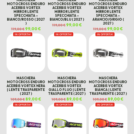
MASCHERA
MASCHERA
MASCHERA
MOTOCROSS ENDURO
MOTOCROSS ENDURO
MOTOCROSS ENDURO
ACERBIS VORTEX
ACERBIS VORTEX
ACERBIS VORTEX
MIRROR LENTE
MIRROR LENTE
MIRROR LENTE
SPECCHIATA –
SPECCHIATA –
SPECCHIATA –
BIANCO/ROSSO ( 2027
BIANCO/BLU ( 2027 )
ARANCIO/GRIGIO (
)
2027 )
Il
99,00
€
Il
119,00
€
prezzo
prezzo
Il
99,00
€
Il
Il
99,00
€
Il
119,00
€
119,00
€
originale
attuale
prezzo
prezzo
prezzo
prezz
era:
è:
IN OFFERTA!
originale
attuale
IN OFFERTA!
IN OFFERTA!
originale
attual
119,00 €.
99,00 €.
era:
è:
era:
è:
119,00 €.
99,00 €.
119,00 €.
99,00 
MASCHERA
MASCHERA
MASCHERA
MOTOCROSS ENDURO
MOTOCROSS ENDURO
MOTOCROSS ENDURO
ACERBIS VORTEX NERA
ACERBIS VORTEX
ACERBIS VORTEX
| LENTE TRASPARENTE
GIALLO FLUO | LENTE
BIANCA | LENTE
( 2027 )
TRASPARENTE ( 2027 )
TRASPARENTE ( 2027 )
Il
89,00
€
Il
Il
89,00
€
Il
Il
89,00
€
Il
109,00
€
109,00
€
109,00
€
prezzo
prezzo
prezzo
prezzo
prezzo
prezz
IN OFFERTA!
originale
attuale
IN OFFERTA!
originale
attuale
IN OFFERTA!
originale
attua
era:
è:
era:
è:
era:
è:
109,00 €.
89,00 €.
109,00 €.
89,00 €.
109,00 €.
89,00 