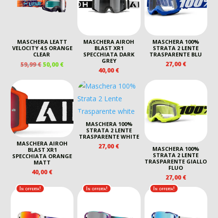
MASCHERA LEATT
MASCHERA AIROH
MASCHERA 100%
VELOCITY 4.5 ORANGE
BLAST XR1
STRATA 2 LENTE
CLEAR
SPECCHIATA DARK
TRASPARENTE BLU
GREY
IL
IL
27,00
€
59,99
€
50,00
€
40,00
€
PREZZO
PREZZO
ORIGINALE
ATTUALE
ERA:
È:
59,99 €.
50,00 €.
MASCHERA 100%
STRATA 2 LENTE
TRASPARENTE WHITE
MASCHERA AIROH
27,00
€
MASCHERA 100%
BLAST XR1
STRATA 2 LENTE
SPECCHIATA ORANGE
TRASPARENTE GIALLO
MATT
FLUO
40,00
€
27,00
€
In offerta!
In offerta!
In offerta!