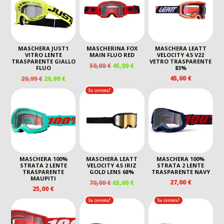
MASCHERA JUST1
MASCHERINA FOX
MASCHERA LEATT
VITRO LENTE
MAIN FLUO RED
VELOCITY 4.5 V22
TRASPARENTE GIALLO
VETRO TRASPARENTE
IL
IL
50,00
€
45,00
€
FLUO
83%
PREZZO
PREZZO
IL
IL
45,00
€
29,99
€
20,99
€
ORIGINALE
ATTUALE
PREZZO
PREZZO
In offerta!
ERA:
È:
ORIGINALE
ATTUALE
50,00 €.
45,00 €.
ERA:
È:
29,99 €.
20,99 €.
MASCHERA 100%
MASCHERA LEATT
MASCHERA 100%
STRATA 2 LENTE
VELOCITY 4.5 IRIZ
STRATA 2 LENTE
TRASPARENTE
GOLD LENS 68%
TRASPARENTE NAVY
MAUPITI
IL
IL
27,00
€
70,00
€
65,00
€
25,00
€
PREZZO
PREZZO
ORIGINALE
ATTUALE
In offerta!
In offerta!
ERA:
È:
70,00 €.
65,00 €.