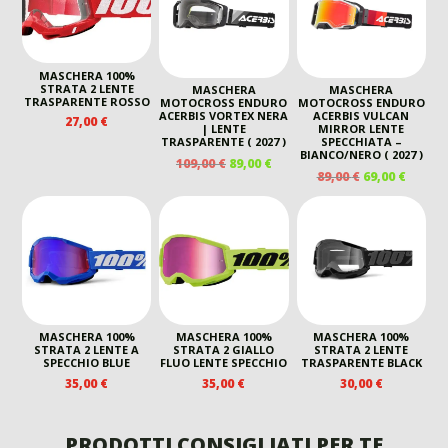
MASCHERA 100%
STRATA 2 LENTE
MASCHERA
MASCHERA
TRASPARENTE ROSSO
MOTOCROSS ENDURO
MOTOCROSS ENDURO
ACERBIS VORTEX NERA
ACERBIS VULCAN
27,00
€
| LENTE
MIRROR LENTE
TRASPARENTE ( 2027 )
SPECCHIATA –
BIANCO/NERO ( 2027 )
IL
IL
109,00
€
89,00
€
IL
IL
89,00
€
69,00
€
PREZZO
PREZZO
PREZZO
PREZZ
ORIGINALE
ATTUALE
ORIGINALE
ATTUA
ERA:
È:
ERA:
È:
109,00 €.
89,00 €.
89,00 €.
69,00 €
MASCHERA 100%
MASCHERA 100%
MASCHERA 100%
STRATA 2 LENTE A
STRATA 2 GIALLO
STRATA 2 LENTE
SPECCHIO BLUE
FLUO LENTE SPECCHIO
TRASPARENTE BLACK
35,00
€
35,00
€
30,00
€
PRODOTTI CONSIGLIATI PER TE