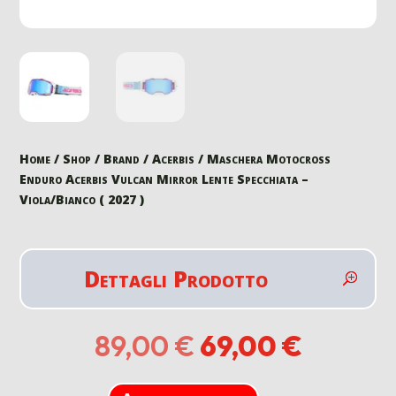
Home
/
Shop
/
Brand
/
Acerbis
/ Maschera Motocross
Enduro Acerbis Vulcan Mirror Lente Specchiata –
Viola/Bianco ( 2027 )
Dettagli Prodotto
Il
Il
89,00
€
69,00
€
prezzo
prezzo
originale
attuale