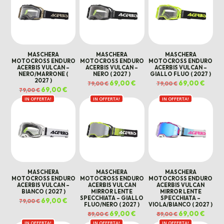
MASCHERA
MASCHERA
MASCHERA
MOTOCROSS ENDURO
MOTOCROSS ENDURO
MOTOCROSS ENDURO
ACERBIS VULCAN –
ACERBIS VULCAN –
ACERBIS VULCAN –
NERO/MARRONE (
NERO ( 2027 )
GIALLO FLUO ( 2027 )
2027 )
Il
69,00
€
Il
Il
69,00
€
Il
79,00
€
79,00
€
prezzo
prezzo
prezzo
prezz
Il
69,00
€
Il
79,00
€
originale
attuale
originale
attual
prezzo
prezzo
era:
è:
era:
è:
IN OFFERTA!
originale
attuale
IN OFFERTA!
IN OFFERTA!
79,00 €.
69,00 €.
79,00 €.
69,00 
era:
è:
79,00 €.
69,00 €.
MASCHERA
MASCHERA
MASCHERA
MOTOCROSS ENDURO
MOTOCROSS ENDURO
MOTOCROSS ENDURO
ACERBIS VULCAN –
ACERBIS VULCAN
ACERBIS VULCAN
BIANCO ( 2027 )
MIRROR LENTE
MIRROR LENTE
SPECCHIATA – GIALLO
SPECCHIATA –
Il
69,00
€
Il
79,00
€
FLUO/NERO ( 2027 )
VIOLA/BIANCO ( 2027 )
prezzo
prezzo
originale
attuale
Il
69,00
€
Il
Il
69,00
€
Il
89,00
€
89,00
€
era:
è:
prezzo
prezzo
prezzo
prezz
79,00 €.
69,00 €.
IN OFFERTA!
IN OFFERTA!
originale
attuale
IN OFFERTA!
originale
attual