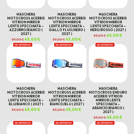
MASCHERA
MASCHERA
MASCHERA
MOTOCROSS ACERBIS
MOTOCROSS ACERBIS
MOTOCROSS ACERBIS
VITRION MIRROR
VITRION MIRROR
VITRION MIRROR
LENTE SPECCHIATA –
LENTE SPECCHIATA –
LENTE SPECCHIATA –
AZZURRO/BIANCO (
GIALLO FLUO/NERO (
NERO/ROSSO ( 2027 )
2027 )
2027 )
Il
45,00
€
Il
59,00
€
prezzo
prezz
Il
45,00
€
Il
Il
45,00
€
Il
59,00
€
59,00
€
originale
attual
prezzo
prezzo
prezzo
prezzo
era:
è:
IN OFFERTA!
originale
attuale
IN OFFERTA!
originale
attuale
IN OFFERTA!
59,00 €.
45,00 
era:
è:
era:
è:
59,00 €.
45,00 €.
59,00 €.
45,00 €.
MASCHERA
MASCHERA
MASCHERA
MOTOCROSS ACERBIS
MOTOCROSS ACERBIS
MOTOCROSS ENDURO
VITRION MIRROR
VITRION MIRROR
ACERBIS VITRION
LENTE SPECCHIATA –
LENTE SPECCHIATA –
MIRROR LENTE
BLU/BIANCO ( 2027 )
BIANCO/BLU ( 2027 )
SPECCHIATA –
ARANCIO/BIANCO (
Il
45,00
€
Il
Il
45,00
€
Il
59,00
€
59,00
€
2027 )
prezzo
prezzo
prezzo
prezzo
originale
attuale
originale
attuale
Il
45,00
€
Il
59,00
€
era:
è:
era:
è:
prezzo
prezz
59,00 €.
45,00 €.
59,00 €.
45,00 €.
IN OFFERTA!
IN OFFERTA!
IN OFFERTA!
originale
attual
era:
è:
59,00 €.
45,00 