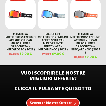
era:
è:
era:
è:
89,00 €.
69,00 €.
89,00 €.
69,00 
MASCHERA
MASCHERA
MASCHERA
MOTOCROSS ENDURO
MOTOCROSS ENDURO
MOTOCROSS ENDURO
ACERBIS VULCAN
ACERBIS VULCAN
ACERBIS VULCAN
MIRROR LENTE
MIRROR LENTE
MIRROR LENTE
SPECCHIATA –
SPECCHIATA –
SPECCHIATA –
NERO/ROSSO ( 2027 )
NERO/BIANCO ( 2027 )
NERO/ARANCIO ( 2027
)
Il
69,00
€
Il
Il
69,00
€
Il
89,00
€
89,00
€
prezzo
prezzo
prezzo
prezzo
Il
69,00
€
Il
89,00
€
originale
attuale
originale
attuale
prezzo
prezz
era:
è:
era:
è:
originale
attual
89,00 €.
69,00 €.
89,00 €.
69,00 €.
era:
è:
89,00 €.
69,00 
VUOI SCOPRIRE LE NOSTRE
MIGLIORI OFFERTE?
CLICCA IL PULSANTE QUI SOTTO
Scopri le Nostre Offerte