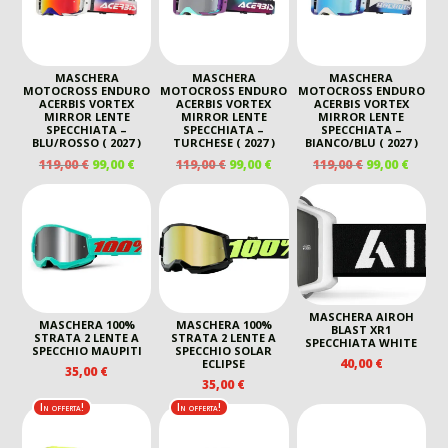
MASCHERA
MASCHERA
MASCHERA
MOTOCROSS ENDURO
MOTOCROSS ENDURO
MOTOCROSS ENDURO
ACERBIS VORTEX
ACERBIS VORTEX
ACERBIS VORTEX
MIRROR LENTE
MIRROR LENTE
MIRROR LENTE
SPECCHIATA –
SPECCHIATA –
SPECCHIATA –
BLU/ROSSO ( 2027 )
TURCHESE ( 2027 )
BIANCO/BLU ( 2027 )
IL
IL
IL
IL
IL
IL
119,00
€
99,00
€
119,00
€
99,00
€
119,00
€
99,00
€
PREZZO
PREZZO
PREZZO
PREZZO
PREZZO
PREZ
ORIGINALE
ATTUALE
ORIGINALE
ATTUALE
ORIGINALE
ATTU
ERA:
È:
ERA:
È:
ERA:
È:
119,00 €.
99,00 €.
119,00 €.
99,00 €.
119,00 €.
99,00 
MASCHERA AIROH
MASCHERA 100%
MASCHERA 100%
BLAST XR1
STRATA 2 LENTE A
STRATA 2 LENTE A
SPECCHIATA WHITE
SPECCHIO MAUPITI
SPECCHIO SOLAR
40,00
€
ECLIPSE
35,00
€
35,00
€
In offerta!
In offerta!