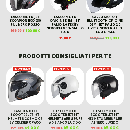
CASCO MOTO JET
CASCO MOTO
CASCO MOTO +
SCORPION EXO 230
ORIGINE DEMI-JET
BLUETOOTH ORIGINE
PUL NERO ROSSO
PALIO 2.0 TECHY
DEMI-JET PALIO 2.0
NERO/BIANCO/GIALLO
HYPER NERO GIALLO
IL
IL
169,00
€
100,00
€
FLUO
FLUO OPACO
PREZZO
PREZZO
IL
IL
95,00
€
150,00
€
110,00
€
ORIGINALE
ATTUALE
PREZZO
PREZ
ERA:
È:
ORIGINALE
ATTU
169,00 €.
100,00 €.
ERA:
È:
PRODOTTI CONSIGLIATI PER TE
150,00 €.
110,00
IN OFFERTA!
IN OFFERTA!
IN OFFERTA!
CASCO MOTO
CASCO MOTO
CASCO MOTO
SCOOTER JET MT
SCOOTER JET MT
SCOOTER JET MT
HELMETS COSMO C2
HELMETS AERIS PURE
HELMETS AERIS PURE
SV CRUISER OPACO
A0 BIANCO LUCIDO
A1 NERO LUCIDO
Il
69,00
€
Il
Il
45,00
€
Il
Il
45,00
€
Il
159,00
€
99,00
€
99,00
€