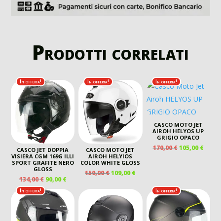
Prodotti correlati
In offerta!
In offerta!
In offerta!
CASCO MOTO JET
AIROH HELYOS UP
GRIGIO OPACO
IL
IL
170,00
€
105,00
€
CASCO JET DOPPIA
CASCO MOTO JET
PREZZO
PREZ
VISIERA CGM 169G ILLI
AIROH HELYIOS
SPORT GRAFITE NERO
COLOR WHITE GLOSS
ORIGINALE
ATTU
GLOSS
IL
IL
150,00
€
109,00
€
ERA:
È:
IL
IL
134,00
€
90,00
€
PREZZO
PREZZO
170,00 €.
105,00
PREZZO
PREZZO
ORIGINALE
ATTUALE
In offerta!
In offerta!
ORIGINALE
ATTUALE
ERA:
È:
ERA:
È:
150,00 €.
109,00 €.
134,00 €.
90,00 €.