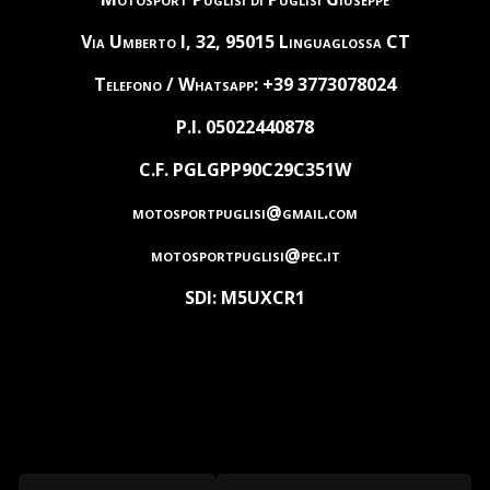
Via Umberto I, 32, 95015 Linguaglossa CT
Telefono / Whatsapp: +39 3773078024
P.I. 05022440878
C.F. PGLGPP90C29C351W
motosportpuglisi@gmail.com
motosportpuglisi@pec.it
SDI: M5UXCR1