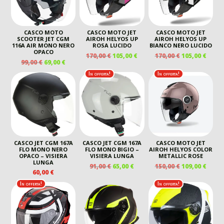
CASCO MOTO
CASCO MOTO JET
CASCO MOTO JET
SCOOTER JET CGM
AIROH HELYOS UP
AIROH HELYOS UP
116A AIR MONO NERO
ROSA LUCIDO
BIANCO NERO LUCIDO
OPACO
IL
IL
IL
IL
170,00
€
105,00
€
170,00
€
105,00
€
IL
IL
99,00
€
69,00
€
PREZZO
PREZZO
PREZZO
PREZ
PREZZO
PREZZO
ORIGINALE
ATTUALE
ORIGINALE
ATTU
In offerta!
In offerta!
ORIGINALE
ATTUALE
ERA:
È:
ERA:
È:
ERA:
È:
170,00 €.
105,00 €.
170,00 €.
105,00
99,00 €.
69,00 €.
CASCO JET CGM 167A
CASCO JET CGM 167A
CASCO MOTO JET
FLO MONO NERO
FLO MONO BIGIO –
AIROH HELYOS COLOR
OPACO – VISIERA
VISIERA LUNGA
METALLIC ROSE
LUNGA
IL
IL
IL
IL
91,00
€
65,00
€
150,00
€
109,00
€
60,00
€
PREZZO
PREZZO
PREZZO
PREZ
ORIGINALE
ATTUALE
ORIGINALE
ATTU
In offerta!
In offerta!
ERA:
È:
ERA:
È:
91,00 €.
65,00 €.
150,00 €.
109,00