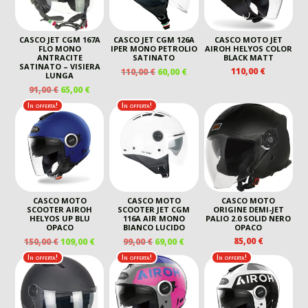
CASCO JET CGM 167A
CASCO JET CGM 126A
CASCO MOTO JET
FLO MONO
IPER MONO PETROLIO
AIROH HELYOS COLOR
ANTRACITE
SATINATO
BLACK MATT
SATINATO – VISIERA
IL
IL
110,00
€
110,00
€
60,00
€
LUNGA
PREZZO
PREZZO
IL
IL
91,00
€
65,00
€
ORIGINALE
ATTUALE
PREZZO
PREZZO
In offerta!
In offerta!
ERA:
È:
ORIGINALE
ATTUALE
110,00 €.
60,00 €.
ERA:
È:
91,00 €.
65,00 €.
CASCO MOTO
CASCO MOTO
CASCO MOTO
SCOOTER AIROH
SCOOTER JET CGM
ORIGINE DEMI-JET
HELYOS UP BLU
116A AIR MONO
PALIO 2.0 SOLID NERO
OPACO
BIANCO LUCIDO
OPACO
IL
IL
IL
IL
85,00
€
150,00
€
109,00
€
99,00
€
69,00
€
PREZZO
PREZZO
PREZZO
PREZZO
In offerta!
In offerta!
In offerta!
ORIGINALE
ATTUALE
ORIGINALE
ATTUALE
ERA:
È:
ERA:
È:
150,00 €.
109,00 €.
99,00 €.
69,00 €.