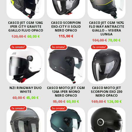
CASCO JET CGM 126G
CASCO SCORPION
CASCO JET CGM 167G
IPER CITY GRAFITE
EXO-CITY II SOLID
FLO WAY ANTRACITE
GIALLO FLUO OPACO
NERO OPACO
GIALLO – VISIERA
LUNGA
IL
IL
115,00
€
120,00
€
60,00
€
IL
IL
104,00
€
70,00
€
PREZZO
PREZZO
PREZZO
PREZ
ORIGINALE
ATTUALE
In offerta!
In offerta!
In offerta!
ORIGINALE
ATTU
ERA:
È:
ERA:
È:
120,00 €.
60,00 €.
104,00 €.
70,00 
NZI RINGWAY DUO
CASCO MOTO JET CGM
CASCO MOTO JET
WHITE
126A IPER MONO
SCORPION EXO 230
NERO OPACO
NERO OPACO
IL
IL
60,00
€
45,00
€
IL
IL
IL
IL
95,00
€
60,00
€
169,00
€
126,00
€
PREZZO
PREZZO
PREZZO
PREZZO
PREZZO
PREZ
ORIGINALE
ATTUALE
In offerta!
In offerta!
ORIGINALE
ATTUALE
ORIGINALE
ATTU
ERA:
È:
ERA:
È:
ERA:
È:
60,00 €.
45,00 €.
95,00 €.
60,00 €.
169,00 €.
126,00