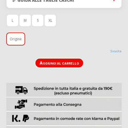
📏 GUIDA ALLE TAGLIE CASCHI
▼
L
M
S
XL
Origine
Svuota
Aggiungi al carrello