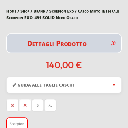
Home
/
Shop
/
Brand
/
Scorpion Exo
/ Casco Moto Integrale
Scorpion EXO-491 SOLID Nero Opaco
Dettagli Prodotto
140,00
€
📏 GUIDA ALLE TAGLIE CASCHI
▼
L
M
S
XL
Scorpion