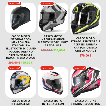
In offerta!
In offerta!
CASCO MOTO
CASCO MOTO
CASCO MOTO
INTEGRALE CON
INTEGRALE AIROH
STRADALE INTEGRALE
MENTONIERA
MATRYX SCOPE LIGHT
ACERBIS TARMAK
STACCABILE +
GREY GLOSS
CARBONIO NERO
BLUETOOTH MIDLAND
IL
IL
389,00
€
235,00
€
GIALLO XLARGE
TUCANO URBANO
PREZZO
PREZZO
HYPERLINK MATT
270,00
€
BLACK | NERO OPACO
ORIGINALE
ATTUALE
IL
IL
299,00
€
199,00
€
ERA:
È:
PREZZO
PREZZO
389,00 €.
235,00 €.
In offerta!
In offerta!
In offerta!
ORIGINALE
ATTUALE
ERA:
È:
299,00 €.
199,00 €.
CASCO MOTO
CASCO MOTO
CASCO ORIGINE
INTEGRALE MT
INTEGRALE CON
STRADA REVOLUTION