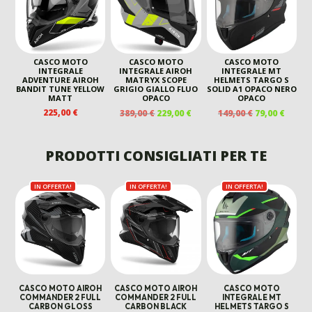
CASCO MOTO
CASCO MOTO
CASCO MOTO
INTEGRALE
INTEGRALE AIROH
INTEGRALE MT
ADVENTURE AIROH
MATRYX SCOPE
HELMETS TARGO S
BANDIT TUNE YELLOW
GRIGIO GIALLO FLUO
SOLID A1 OPACO NERO
MATT
OPACO
OPACO
IL
IL
IL
IL
225,00
€
389,00
€
229,00
€
149,00
€
79,00
€
PREZZO
PREZZO
PREZZO
PREZ
ORIGINALE
ATTUALE
ORIGINALE
ATTU
ERA:
È:
ERA:
È:
PRODOTTI CONSIGLIATI PER TE
389,00 €.
229,00 €.
149,00 €.
79,00 
IN OFFERTA!
IN OFFERTA!
IN OFFERTA!
CASCO MOTO AIROH
CASCO MOTO AIROH
CASCO MOTO
COMMANDER 2 FULL
COMMANDER 2 FULL
INTEGRALE MT
CARBON GLOSS
CARBON BLACK
HELMETS TARGO S