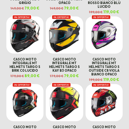
GRIGIO
OPACO
ROSSO BIANCO BLU
LUCIDO
Il
79,00
€
Il
Il
79,00
€
Il
149,00
€
149,00
€
prezzo
prezzo
prezzo
prezzo
Il
119,00
€
Il
199,00
€
originale
attuale
originale
attuale
prezzo
prezz
era:
è:
era:
è:
IN OFFERTA!
IN OFFERTA!
IN OFFERTA!
originale
attua
149,00 €.
79,00 €.
149,00 €.
79,00 €.
era:
è:
199,00 €.
119,00
CASCO MOTO
CASCO MOTO
CASCO MOTO
INTEGRALE MT
INTEGRALE MT
INTEGRALE MT
HELMETS TARGO S
HELMETS TARGO S
HELMETS TARGO S
BRIK C0 LUCIDO
KAY B3 OPACO
OUTSIDE C8 VIOLA
BIANCO OPACO
Il
89,00
€
Il
Il
79,00
€
Il
179,00
€
179,00
€
prezzo
prezzo
prezzo
prezzo
Il
119,00
€
Il
199,00
€
originale
attuale
originale
attuale
prezzo
prezz
era:
è:
era:
è:
IN OFFERTA!
IN OFFERTA!
IN OFFERTA!
originale
attua
179,00 €.
89,00 €.
179,00 €.
79,00 €.
era:
è:
199,00 €.
119,00
CASCO MOTO
CASCO MOTO
CASCO MOTO