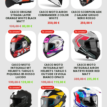
CASCO ORIGINE
CASCO MOTO AIROH
CASCO SCORPION ADX
STRADA LAYER
COMMANDER 2 COLOR
2 GALANE GRIGIO
ORANGE WHITE BLACK
WHITE
NERO ROSSO
MATT
350,00
€
250,00
€
IL
IL
130,00
€
80,00
€
PREZZO
PREZZO
In offerta!
In offerta!
In offerta!
ORIGINALE
ATTUALE
ERA:
È:
130,00 €.
80,00 €.
CASCO MOTO
CASCO MOTO
CASCO MOTO
INTEGRALE MT
INTEGRALE MT
INTEGRALE AIROH
HELMETS TARGO S
HELMETS TARGO S
MATRYX RIDER RED
PIQUERAS B5 ROSSO
OUTSIDE C8 VIOLA
MATT
LUCIDO
BIANCO OPACO
IL
IL
389,00
€
235,00
€
IL
IL
IL
IL
199,00
€
139,00
€
199,00
€
119,00
€
PREZZO
PREZ
PREZZO
PREZZO
PREZZO
PREZZO
ORIGINALE
ATTU
In offerta!
In offerta!
ORIGINALE
ATTUALE
ORIGINALE
ATTUALE
ERA:
È:
ERA:
È:
ERA:
È:
389,00 €.
235,00
199,00 €.
139,00 €.
199,00 €.
119,00 €.