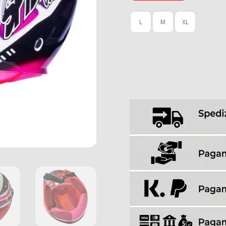
L
M
XL