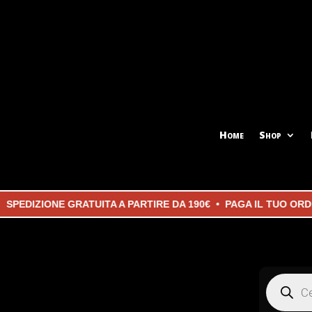
Home
Shop
IZIONE GRATUITA A PARTIRE DA 190€ • PAGA IL TUO ORDINE
Products
search