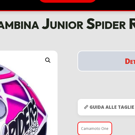
mbina Junior Spider
De
📏 GUIDA ALLE TAGLIE
Camamoto One