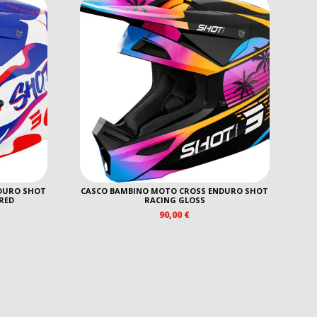
DURO SHOT
CASCO BAMBINO MOTO CROSS ENDURO SHOT
 RED
RACING GLOSS
90,00
€