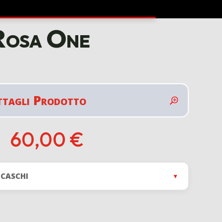
 Rosa One
ttagli Prodotto
60,00
€
 CASCHI
▼