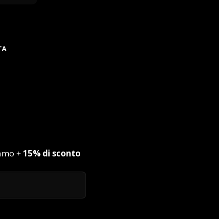
TA
iamo +
15% di sconto