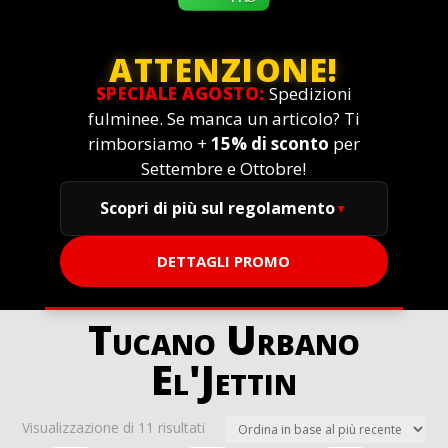
ATTENZIONE!
SPECIALE AGOSTO:
Spedizioni
fulminee. Se manca un articolo? Ti
rimborsiamo +
15% di sconto
per
Settembre e Ottobre!
Scopri di più sul regolamento
DETTAGLI PROMO
Tucano Urbano
El'Jettin
Ordina
Visualizzazione di 11 risultati