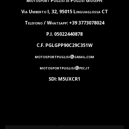
Motosport Puglisi di Puglisi Giuseppe
Via Umberto I, 32, 95015 Linguaglossa CT
Telefono / Whatsapp: +39 3773078024
P.I. 05022440878
C.F. PGLGPP90C29C351W
motosportpuglisi@gmail.com
motosportpuglisi@pec.it
SDI: M5UXCR1