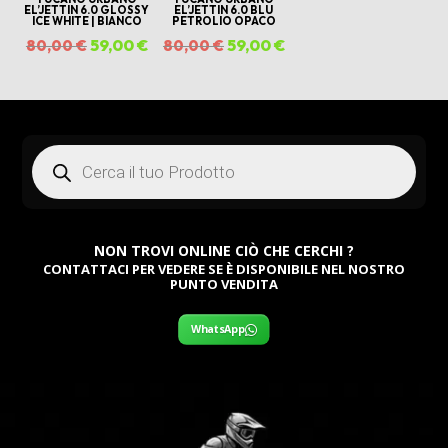
EL’JETTIN 6.0 GLOSSY
EL’JETTIN 6.0 BLU
ICE WHITE | BIANCO
PETROLIO OPACO
Il
59,00
€
Il
Il
59,00
€
Il
80,00
€
80,00
€
prezzo
prezzo
prezzo
prezzo
originale
attuale
originale
attuale
era:
è:
era:
è:
Products
80,00 €.
59,00 €.
80,00 €.
59,00 €.
search
NON TROVI ONLINE CIÒ CHE CERCHI ?
CONTATTACI PER VEDERE SE È DISPONIBILE NEL NOSTRO
PUNTO VENDITA
WhatsApp