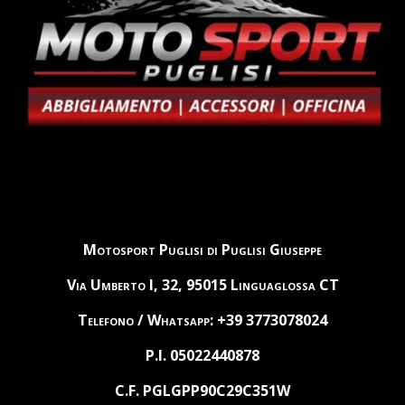
Motosport Puglisi di Puglisi Giuseppe
Via Umberto I, 32, 95015 Linguaglossa CT
Telefono / Whatsapp: +39 3773078024
P.I. 05022440878
C.F. PGLGPP90C29C351W