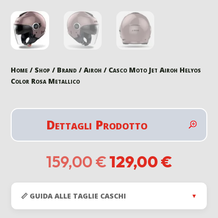
Home
/
Shop
/
Brand
/
Airoh
/ Casco Moto Jet Airoh Helyos
Color Rosa Metallico
Dettagli Prodotto
Il
Il
159,00
€
129,00
€
prezzo
prezz
originale
attual
era:
è:
📏 GUIDA ALLE TAGLIE CASCHI
▼
159,00 €.
129,00