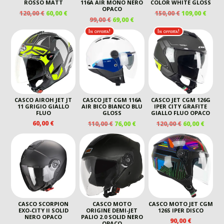
ROSSO MATT
116A AIR MONO NERO
COLOR WHITE GLOSS
OPACO
IL
IL
IL
IL
120,00
€
60,00
€
150,00
€
109,00
€
IL
IL
99,00
€
69,00
€
PREZZO
PREZZO
PREZZO
PREZ
PREZZO
PREZZO
ORIGINALE
ATTUALE
ORIGINALE
ATTU
In offerta!
In offerta!
ORIGINALE
ATTUALE
ERA:
È:
ERA:
È:
ERA:
È:
120,00 €.
60,00 €.
150,00 €.
109,00
99,00 €.
69,00 €.
CASCO AIROH JET JT
CASCO JET CGM 116A
CASCO JET CGM 126G
11 GRIGIO GIALLO
AIR BICO BIANCO BLU
IPER CITY GRAFITE
FLUO
GLOSS
GIALLO FLUO OPACO
IL
IL
IL
IL
60,00
€
110,00
€
76,00
€
120,00
€
60,00
€
PREZZO
PREZZO
PREZZO
PREZ
ORIGINALE
ATTUALE
ORIGINALE
ATTU
ERA:
È:
ERA:
È:
110,00 €.
76,00 €.
120,00 €.
60,00 
CASCO SCORPION
CASCO MOTO
CASCO MOTO JET CGM
EXO-CITY II SOLID
ORIGINE DEMI-JET
126S IPER DISCO
NERO OPACO
PALIO 2.0 SOLID NERO
90,00
€
OPACO