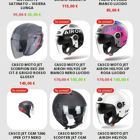
SATINATO – VISIERA
BIANCO LUCIDO
115,00
€
LUNGA
85,00
€
IL
IL
91,00
€
65,00
€
PREZZO
PREZZO
In offerta!
In offerta!
ORIGINALE
ATTUALE
ERA:
È:
91,00 €.
65,00 €.
CASCO MOTO JET
CASCO MOTO JET
CASCO MOTO JET
SCORPION EXO 230
AIROH HELYOS UP
AIROH HELYOS UP
CIT-E GRIGIO ROSSO
BIANCO NERO LUCIDO
ROSA LUCIDO
GLOSSY
IL
IL
IL
IL
170,00
€
105,00
€
170,00
€
105,00
€
145,00
€
PREZZO
PREZZO
PREZZO
PREZ
ORIGINALE
ATTUALE
ORIGINALE
ATTU
In offerta!
In offerta!
In offerta!
ERA:
È:
ERA:
È:
170,00 €.
105,00 €.
170,00 €.
105,00
CASCO JET CGM 126G
CASCO MOTO
CASCO MOTO JET
IPER CITY NERO
SCOOTER JET CGM
AIROH HELYIOS