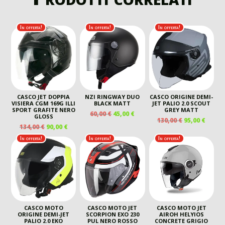
In offerta!
In offerta!
In offerta!
CASCO JET DOPPIA
NZI RINGWAY DUO
CASCO ORIGINE DEMI-
VISIERA CGM 169G ILLI
BLACK MATT
JET PALIO 2.0 SCOUT
SPORT GRAFITE NERO
GREY MATT
IL
IL
60,00
€
45,00
€
GLOSS
IL
IL
130,00
€
95,00
€
PREZZO
PREZZO
IL
IL
134,00
€
90,00
€
PREZZO
PREZ
ORIGINALE
ATTUALE
PREZZO
PREZZO
ORIGINALE
ATTU
In offerta!
In offerta!
In offerta!
ERA:
È:
ORIGINALE
ATTUALE
ERA:
È:
60,00 €.
45,00 €.
ERA:
È:
130,00 €.
95,00 
134,00 €.
90,00 €.
CASCO MOTO
CASCO MOTO JET
CASCO MOTO JET
ORIGINE DEMI-JET
SCORPION EXO 230
AIROH HELYIOS
PALIO 2.0 EKO
PUL NERO ROSSO
CONCRETE GRIGIO