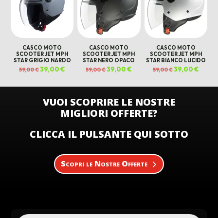
CASCO MOTO
CASCO MOTO
CASCO MOTO
SCOOTER JET MPH
SCOOTER JET MPH
SCOOTER JET MPH
STAR GRIGIO NARDO
STAR NERO OPACO
STAR BIANCO LUCIDO
Il
39,00
€
Il
Il
39,00
€
Il
Il
39,00
€
Il
59,00
€
59,00
€
59,00
€
prezzo
prezzo
prezzo
prezzo
prezzo
prezz
originale
attuale
originale
attuale
originale
attual
era:
è:
era:
è:
era:
è:
59,00 €.
39,00 €.
59,00 €.
39,00 €.
59,00 €.
39,00 €
VUOI SCOPRIRE LE NOSTRE
MIGLIORI OFFERTE?
CLICCA IL PULSANTE QUI SOTTO
Scopri le Nostre Offerte
Products