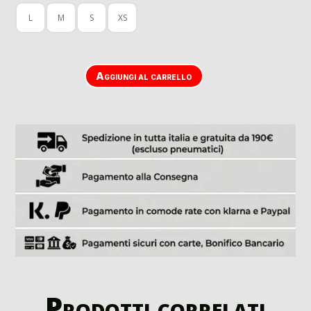
L
M
S
XS
Aggiungi al carrello
Prodotti correlati