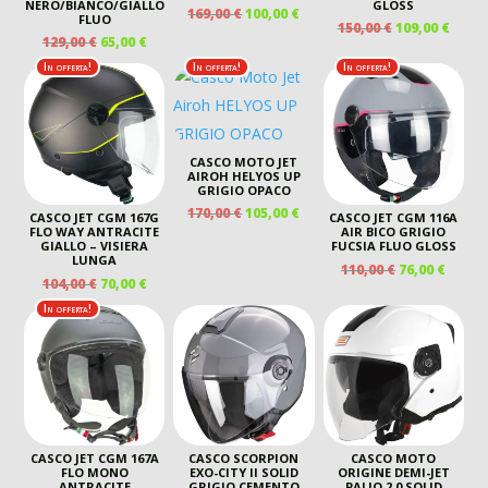
NERO/BIANCO/GIALLO
GLOSS
IL
IL
169,00
€
100,00
€
FLUO
IL
IL
150,00
€
109,00
€
PREZZO
PREZZO
IL
IL
129,00
€
65,00
€
PREZZO
PREZ
ORIGINALE
ATTUALE
PREZZO
PREZZO
ORIGINALE
ATTU
In offerta!
In offerta!
In offerta!
ERA:
È:
ORIGINALE
ATTUALE
ERA:
È:
169,00 €.
100,00 €.
ERA:
È:
150,00 €.
109,00
129,00 €.
65,00 €.
CASCO MOTO JET
AIROH HELYOS UP
GRIGIO OPACO
IL
IL
170,00
€
105,00
€
CASCO JET CGM 167G
CASCO JET CGM 116A
PREZZO
PREZZO
FLO WAY ANTRACITE
AIR BICO GRIGIO
GIALLO – VISIERA
FUCSIA FLUO GLOSS
ORIGINALE
ATTUALE
LUNGA
IL
IL
110,00
€
76,00
€
ERA:
È:
IL
IL
104,00
€
70,00
€
PREZZO
PREZ
170,00 €.
105,00 €.
PREZZO
PREZZO
ORIGINALE
ATTU
In offerta!
ORIGINALE
ATTUALE
ERA:
È:
ERA:
È:
110,00 €.
76,00 
104,00 €.
70,00 €.
CASCO JET CGM 167A
CASCO SCORPION
CASCO MOTO
FLO MONO
EXO-CITY II SOLID
ORIGINE DEMI-JET
ANTRACITE
GRIGIO CEMENTO
PALIO 2.0 SOLID