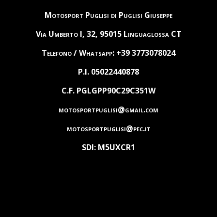
Motosport Puglisi di Puglisi Giuseppe
Via Umberto I, 32, 95015 Linguaglossa CT
Telefono / Whatsapp: +39 3773078024
P.I. 05022440878
C.F. PGLGPP90C29C351W
motosportpuglisi@gmail.com
motosportpuglisi@pec.it
SDI: M5UXCR1