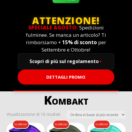
ATTENZIONE!
SPECIALE AGOSTO:
Spedizioni
fulminee. Se manca un articolo? Ti
rimborsiamo +
15% di sconto
per
Settembre e Ottobre!
Scopri di più sul regolamento
DETTAGLI PROMO
Kombakt
Ordina
Visualizzazione di 10 risultati
in
In offerta!
In offerta!
In offerta!
base