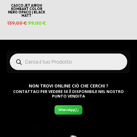
CASCO JET AIROH
KOMBAKT COLOR
NERO OPACO | BLACK
MATT
Il
99,00
€
Il
139,00
€
prezzo
prezzo
originale
attuale
era:
è:
Products
139,00 €.
99,00 €.
search
NON TROVI ONLINE CIÒ CHE CERCHI ?
CONTATTACI PER VEDERE SE È DISPONIBILE NEL NOSTRO
PUNTO VENDITA
WhatsApp