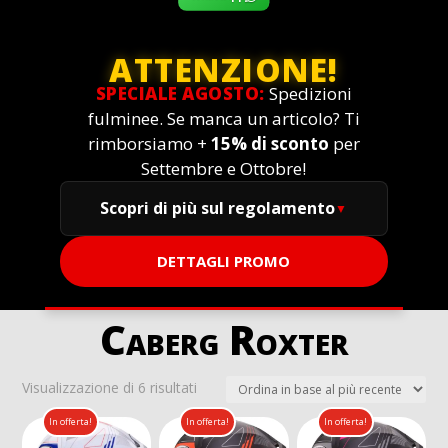
ATTENZIONE!
SPECIALE AGOSTO:
Spedizioni
fulminee. Se manca un articolo? Ti
rimborsiamo +
15% di sconto
per
Settembre e Ottobre!
Scopri di più sul regolamento
DETTAGLI PROMO
Caberg Roxter
Ordina
Visualizzazione di 6 risultati
in
In offerta!
In offerta!
In offerta!
base