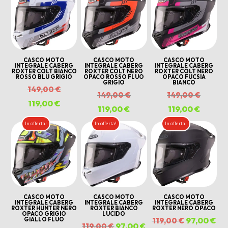
al
più
recente
CASCO MOTO
CASCO MOTO
CASCO MOTO
INTEGRALE CABERG
INTEGRALE CABERG
INTEGRALE CABERG
ROXTER COLT BIANCO
ROXTER COLT NERO
ROXTER COLT NERO
ROSSO BLU GRIGIO
OPACO ROSSO FLUO
OPACO FUCSIA
GRIGIO
BIANCO
Il
149,00
€
Il
Il
149,00
€
149,00
€
prezzo
119,00
€
Il
prezzo
prezzo
119,00
€
Il
119,00
€
Il
originale
prezzo
originale
origina
prezzo
prezzo
In offerta!
In offerta!
In offerta!
era:
attuale
era:
era:
attuale
attuale
149,00 €.
è:
149,00 €.
149,00 
è:
è:
119,00 €.
119,00 €.
119,00 
CASCO MOTO
CASCO MOTO
CASCO MOTO
INTEGRALE CABERG
INTEGRALE CABERG
INTEGRALE CABERG
ROXTER HUNTER NERO
ROXTER BIANCO
ROXTER NERO OPACO
OPACO GRIGIO
LUCIDO
Il
97,00
€
Il
GIALLO FLUO
119,00
€
Il
97,00
€
Il
119,00
€