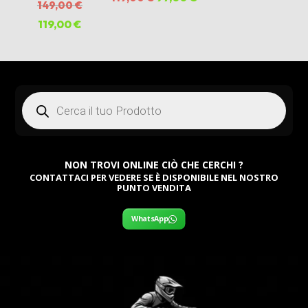
Il
149,00
€
prezzo
pr
prezzo
prezzo
prezzo
119,00
€
Il
originale
att
originale
attuale
originale
prezzo
era:
è:
era:
è:
era:
attuale
119,00 €.
97,
119,00 €.
97,00 €.
149,00 €.
è:
Products
119,00 €.
search
NON TROVI ONLINE CIÒ CHE CERCHI ?
CONTATTACI PER VEDERE SE È DISPONIBILE NEL NOSTRO
PUNTO VENDITA
WhatsApp