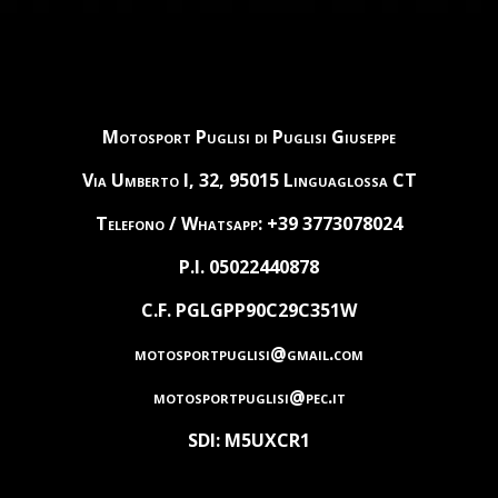
Motosport Puglisi di Puglisi Giuseppe
Via Umberto I, 32, 95015 Linguaglossa CT
Telefono / Whatsapp: +39 3773078024
P.I. 05022440878
C.F. PGLGPP90C29C351W
motosportpuglisi@gmail.com
motosportpuglisi@pec.it
SDI: M5UXCR1