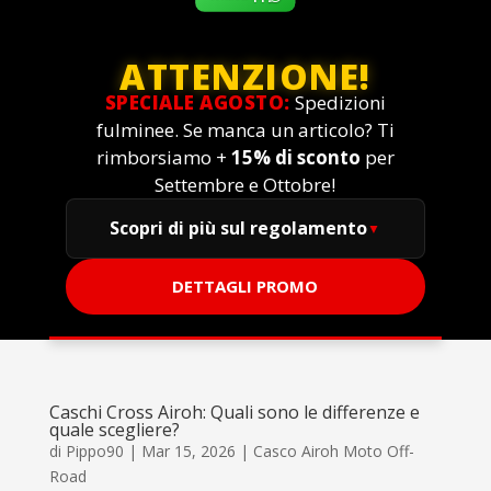
ATTENZIONE!
SPECIALE AGOSTO:
Spedizioni
fulminee. Se manca un articolo? Ti
rimborsiamo +
15% di sconto
per
Settembre e Ottobre!
Scopri di più sul regolamento
DETTAGLI PROMO
Caschi Cross Airoh: Quali sono le differenze e
quale scegliere?
di
Pippo90
|
Mar 15, 2026
|
Casco Airoh Moto Off-
Road