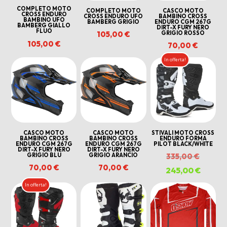
COMPLETO MOTO
COMPLETO MOTO
CASCO MOTO
CROSS ENDURO
CROSS ENDURO UFO
BAMBINO CROSS
BAMBINO UFO
BAMBERG GRIGIO
ENDURO CGM 267G
BAMBERG GIALLO
DIRT-X FURY NERO
FLUO
GRIGIO ROSSO
105,00
€
105,00
€
70,00
€
In offerta!
CASCO MOTO
CASCO MOTO
STIVALI MOTO CROSS
BAMBINO CROSS
BAMBINO CROSS
ENDURO FORMA
ENDURO CGM 267G
ENDURO CGM 267G
PILOT BLACK/WHITE
DIRT-X FURY NERO
DIRT-X FURY NERO
Il
GRIGIO BLU
GRIGIO ARANCIO
335,00
€
70,00
€
70,00
€
prezzo
245,00
€
Il
origina
prezzo
In offerta!
era:
attuale
335,00 
è:
245,00