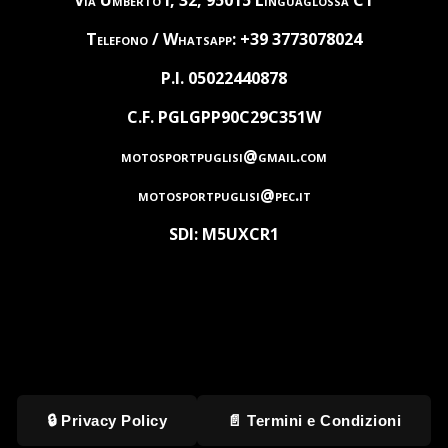
Via Umberto I, 32, 95015 Linguaglossa CT
Telefono / Whatsapp: +39 3773078024
P.I. 05022440878
C.F. PGLGPP90C29C351W
motosportpuglisi@gmail.com
motosportpuglisi@pec.it
SDI: M5UXCR1
🔒 Privacy Policy
📄 Termini e Condizioni