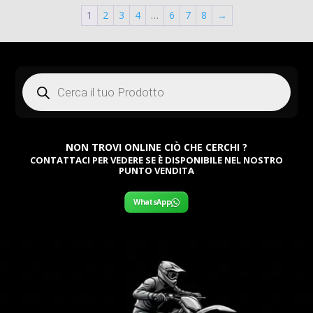
era:
attuale
era:
1
2
3
4
…
6
7
8
→
attuale
379,00 €.
è:
379,00
è:
100,00 €.
100,00
Products
search
NON TROVI ONLINE CIÒ CHE CERCHI ?
CONTATTACI PER VEDERE SE È DISPONIBILE NEL NOSTRO
PUNTO VENDITA
WhatsApp