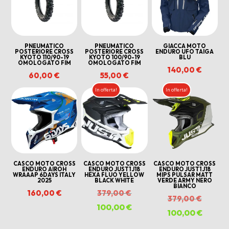
PNEUMATICO
PNEUMATICO
GIACCA MOTO
POSTERIORE CROSS
POSTERIORE CROSS
ENDURO UFO TAIGA
KYOTO 110/90-19
KYOTO 100/90-19
BLU
OMOLOGATO FIM
OMOLOGATO FIM
140,00
€
60,00
€
55,00
€
In offerta!
In offerta!
CASCO MOTO CROSS
CASCO MOTO CROSS
CASCO MOTO CROSS
ENDURO AIROH
ENDURO JUST1 J18
ENDURO JUST1 J18
WRAAAP 6DAYS ITALY
HEXA FLUO YELLOW
MIPS PULSAR MATT
2025
BLACK WHITE
VERDE ARMY NERO
BIANCO
Il
160,00
€
379,00
€
Il
379,00
€
prezzo
100,00
€
Il
prezzo
100,00
€
Il
originale
prezzo
origina
prezzo