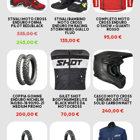
STIVALI MOTO CROSS
STIVALI BAMBINO
COMPLETO MOTO
ENDURO FORMA
MOTO CROSS
CROSS ENDURO
PILOT RED/BLACK
ENDURO FM RACING
O’SHOW + GUANTI
STORM NERO GIALLO
ROSSO
Il
FLUO
335,00
€
95,00
€
135,00
€
prezzo
245,00
€
Il
originale
prezzo
era:
attuale
335,00 €.
è:
245,00 €.
COPPIA GOMME
GILET SHOT
CASCO MOTO CROSS
ENDURO MICHELIN
BODYWARMER LITE
ENDURO JUST1 J22
140/80-18 90/90-21
BLACK WHITE DA
SOLID CARBON MATT
MEDIUM PROMO
MOTOCROSS
240,00
€
200,00
€
70,00
€