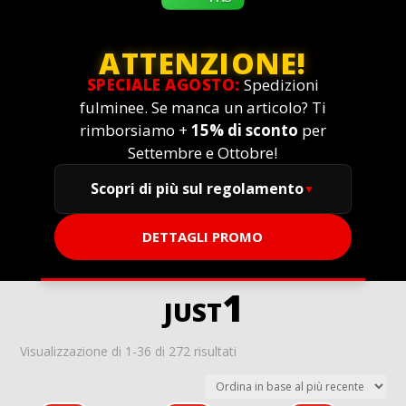
ATTENZIONE!
SPECIALE AGOSTO:
Spedizioni
fulminee. Se manca un articolo? Ti
rimborsiamo +
15% di sconto
per
Settembre e Ottobre!
Scopri di più sul regolamento
DETTAGLI PROMO
just1
Ordina
Visualizzazione di 1-36 di 272 risultati
in
base