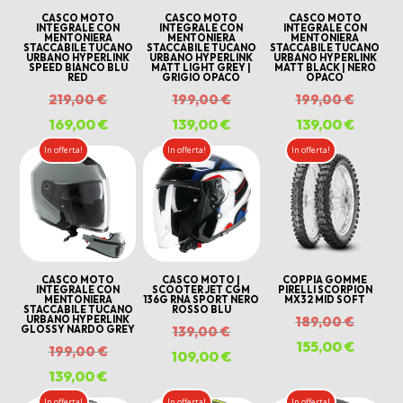
CASCO MOTO
CASCO MOTO
CASCO MOTO
INTEGRALE CON
INTEGRALE CON
INTEGRALE CON
MENTONIERA
MENTONIERA
MENTONIERA
STACCABILE TUCANO
STACCABILE TUCANO
STACCABILE TUCANO
URBANO HYPERLINK
URBANO HYPERLINK
URBANO HYPERLINK
SPEED BIANCO BLU
MATT LIGHT GREY |
MATT BLACK | NERO
RED
GRIGIO OPACO
OPACO
Il
Il
Il
219,00
€
199,00
€
199,00
€
prezzo
prezzo
prezzo
169,00
€
Il
139,00
€
Il
139,00
€
Il
originale
originale
origina
prezzo
prezzo
prezzo
In offerta!
In offerta!
In offerta!
era:
era:
era:
attuale
attuale
attuale
219,00 €.
199,00 €.
199,00 
è:
è:
è:
169,00 €.
139,00 €.
139,00 
CASCO MOTO
CASCO MOTO |
COPPIA GOMME
INTEGRALE CON
SCOOTER JET CGM
PIRELLI SCORPION
MENTONIERA
136G RNA SPORT NERO
MX32 MID SOFT
STACCABILE TUCANO
ROSSO BLU
Il
URBANO HYPERLINK
189,00
€
Il
GLOSSY NARDO GREY
139,00
€
prezzo
155,00
€
Il
Il
199,00
€
prezzo
109,00
€
Il
origina
prezzo
prezzo
139,00
€
Il
originale
prezzo
era:
attuale
originale
prezzo
In offerta!
In offerta!
In offerta!