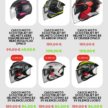
era:
era:
è:
attuale
179,00 €.
89,00 €.
199,00 €.
179,00 €.
99,
è:
139,00 €.
CASCO MOTO
CASCO MOTO
CASCO MOTO
SCOOTER JET MT
SCOOTER JET MT
SCOOTER JET MT
HELMETS AERIS
HELMETS COSMO B3
HELMETS COSMO B5
DEMURE B8 MATT |
SV ARROW OPACO
SV CRUISER OPACO
NERO ROSA FLUO
Il
Il
OPACO
159,00
€
159,00
€
Il
49,00
€
Il
99,00
€
prezzo
prezzo
109,00
€
Il
109,00
€
Il
prezzo
prezzo
originale
origina
prezzo
prezzo
In offerta!
In offerta!
In offerta!
originale
attuale
era:
era:
attuale
attuale
era:
è:
159,00 €.
159,00 
è:
è:
99,00 €.
49,00 €.
109,00 €.
109,00
CASCO MOTO
CASCO MOTO
CASCO MOTO
SCOOTER JET MT
SCOOTER JET MT
SCOOTER JET MT
HELMETS COSMO B2
HELMETS COSMO A2
HELMETS COSMO B3
SV SILENCE LUCIDO
SV SILENCE LUCIDO
SV SILENCE LUCIDO
Il
84,00
€
Il
Il
84,00
€
Il
Il
84,00
€
Il
159,00
€
159,00
€
159,00
€