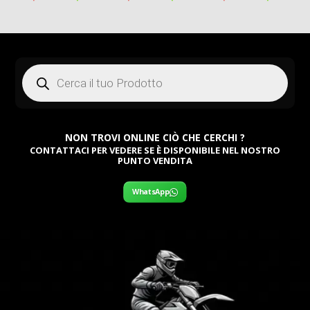
prezzo
prezzo
prezzo
prezzo
prezzo
pr
originale
attuale
originale
attuale
originale
att
era:
è:
era:
è:
era:
è:
Products
159,00 €.
84,00 €.
159,00 €.
84,00 €.
159,00 €.
84,
search
NON TROVI ONLINE CIÒ CHE CERCHI ?
CONTATTACI PER VEDERE SE È DISPONIBILE NEL NOSTRO
PUNTO VENDITA
WhatsApp