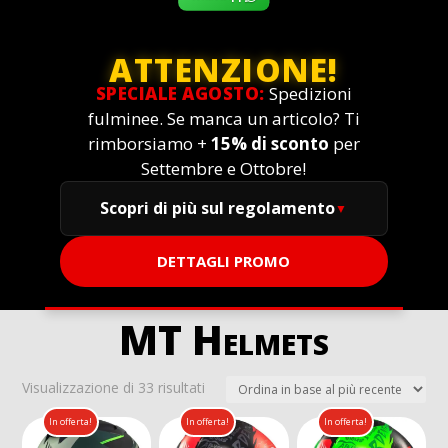
ATTENZIONE!
SPECIALE AGOSTO:
Spedizioni
fulminee. Se manca un articolo? Ti
rimborsiamo +
15% di sconto
per
Settembre e Ottobre!
Scopri di più sul regolamento
DETTAGLI PROMO
MT Helmets
Ordina
Visualizzazione di 33 risultati
in
In offerta!
In offerta!
In offerta!
base