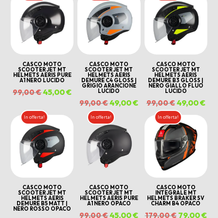
originale
attuale
originale
attuale
originale
att
era:
è:
era:
è:
era:
è:
179,00 €.
79,00 €.
159,00 €.
69,00 €.
99,00 €.
45,
CASCO MOTO
CASCO MOTO
CASCO MOTO
SCOOTER JET MT
SCOOTER JET MT
SCOOTER JET MT
HELMETS AERIS PURE
HELMETS AERIS
HELMETS AERIS
A1 NERO LUCIDO
DEMURE C4 GLOSS |
DEMURE B3 GLOSS |
GRIGIO ARANCIONE
NERO GIALLO FLUO
Il
45,00
€
Il
LUCIDO
LUCIDO
99,00
€
Il
49,00
€
Il
Il
49,00
€
Il
99,00
€
99,00
€
prezzo
prezzo
prezzo
prezzo
prezzo
pre
originale
attuale
In offerta!
In offerta!
In offerta!
originale
attuale
originale
att
era:
è:
era:
è:
era:
è:
99,00 €.
45,00 €.
99,00 €.
49,00 €.
99,00 €.
49,
CASCO MOTO
CASCO MOTO
CASCO MOTO
SCOOTER JET MT
SCOOTER JET MT
INTEGRALE MT
HELMETS AERIS
HELMETS AERIS PURE
HELMETS BRAKER SV
DEMURE B5 MATT |
A1 NERO OPACO
CHARM B4 OPACO
NERO ROSSO OPACO
Il
45,00
€
Il
Il
79,00
€
Il
99,00
€
179,00
€