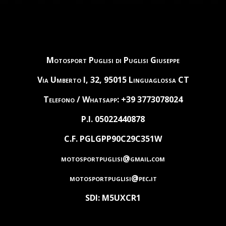
Motosport Puglisi di Puglisi Giuseppe
Via Umberto I, 32, 95015 Linguaglossa CT
Telefono / Whatsapp: +39 3773078024
P.I. 05022440878
C.F. PGLGPP90C29C351W
motosportpuglisi@gmail.com
motosportpuglisi@pec.it
SDI: M5UXCR1