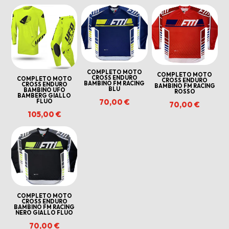
in
base
al
più
recente
COMPLETO MOTO
COMPLETO MOTO
CROSS ENDURO
COMPLETO MOTO
CROSS ENDURO
BAMBINO FM RACING
CROSS ENDURO
BAMBINO FM RACING
BLU
BAMBINO UFO
ROSSO
BAMBERG GIALLO
70,00
€
FLUO
70,00
€
105,00
€
COMPLETO MOTO
CROSS ENDURO
BAMBINO FM RACING
NERO GIALLO FLUO
70,00
€