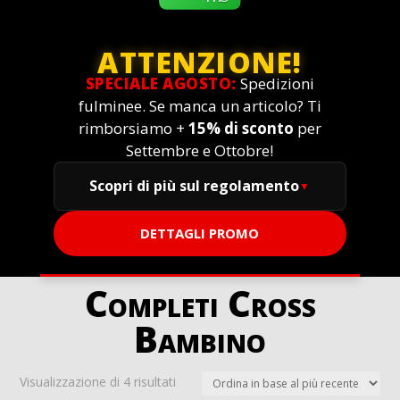
ATTENZIONE!
SPECIALE AGOSTO:
Spedizioni
fulminee. Se manca un articolo? Ti
rimborsiamo +
15% di sconto
per
Settembre e Ottobre!
Scopri di più sul regolamento
DETTAGLI PROMO
Completi Cross
Bambino
Ordina
Visualizzazione di 4 risultati