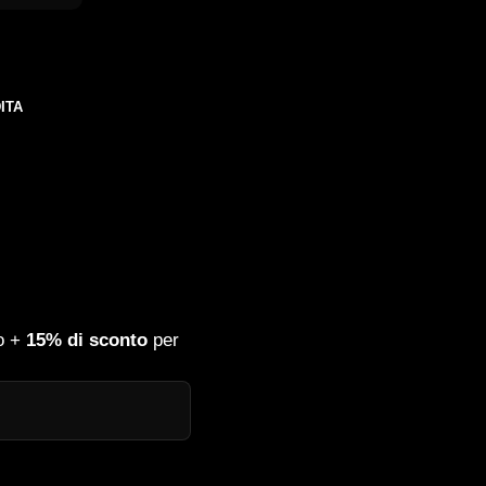
ITA
o +
15% di sconto
per