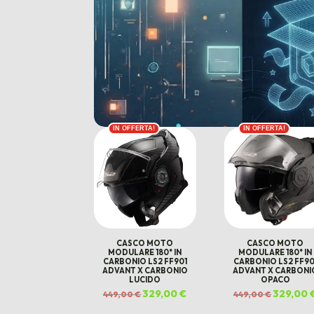
IN OFFERTA!
IN OFFERTA!
CASCO MOTO
CASCO MOTO
MODULARE 180° IN
MODULARE 180° IN
CARBONIO LS2 FF901
CARBONIO LS2 FF90
ADVANT X CARBONIO
ADVANT X CARBONI
LUCIDO
OPACO
Il
329,00
€
Il
Il
329,00
449,00
€
449,00
€
prezzo
prezzo
prezzo