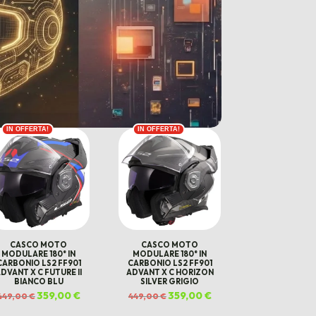
IN OFFERTA!
IN OFFERTA!
CASCO MOTO
CASCO MOTO
MODULARE 180° IN
MODULARE 180° IN
CARBONIO LS2 FF901
CARBONIO LS2 FF901
DVANT X C FUTURE II
ADVANT X C HORIZON
BIANCO BLU
SILVER GRIGIO
Il
359,00
€
Il
Il
359,00
€
Il
449,00
€
449,00
€
prezzo
prezzo
prezzo
prezzo