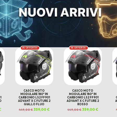
IN OFFERTA!
IN OFFERTA!
CASCO MOTO
CASCO MOTO
MODULARE 180° IN
MODULARE 180° IN
1
CARBONIO LS2 FF901
CARBONIO LS2 FF901
O
ADVANT X C FUTURE 2
ADVANT X C FUTURE 2
A
GIALLO FLUO
ROSSO
€
Il
Il
359,00
€
Il
Il
359,00
€
Il
449,00
€
449,00
€
prezzo
prezzo
prezzo
prezzo
prezzo